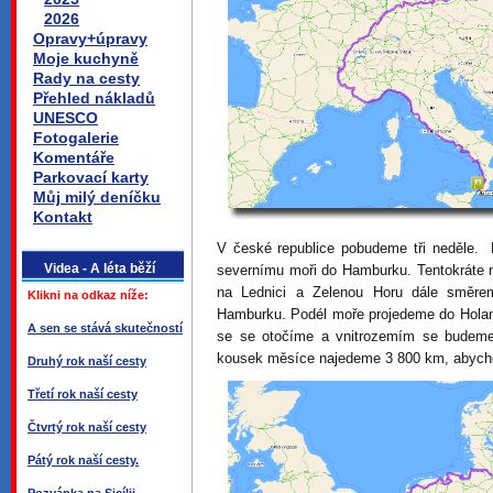
2026
Opravy+úpravy
Moje kuchyně
Rady na cesty
Přehled nákladů
UNESCO
Fotogalerie
Komentáře
Parkovací karty
Můj milý deníčku
Kontakt
V české republice pobudeme tři neděle.
Videa - A léta běží
severnímu moři do Hamburku. Tentokráte 
na Lednici a Zelenou Horu dále směre
Klikni na odkaz níže:
Hamburku. Podél moře projedeme do Holan
A sen se stává skutečností
se se otočíme a vnitrozemím se budeme 
kousek měsíce najedeme 3 800 km, abychom
Druhý rok naší cesty
Třetí rok naší cesty
Čtvrtý rok naší cesty
Pátý rok naší cesty.