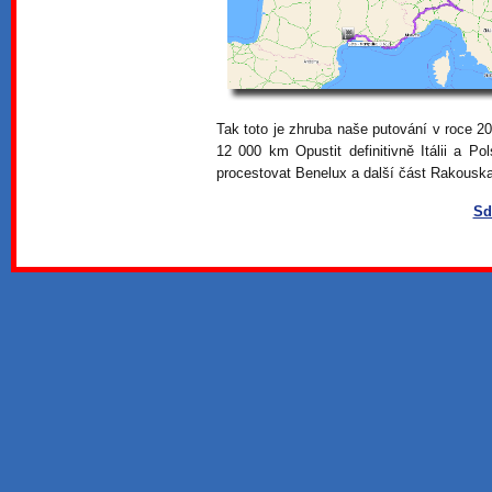
Tak toto je zhruba naše putování v roce 2
12 000 km Opustit definitivně Itálii a Po
procestovat Benelux a další část Rakousk
Sd