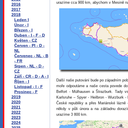
urazíme cca 900 km, abychom v Mesině najeli
2016
2017
2018
Leden I
Únor - I
Březen - I
Duben - I - F - D
Květen - CZ
Červen - Pl - D -
NL
Červenec - NL - B
- FR
Srpen - NL - D -
CZ
Září - CR - D - A - I
Další naše putování bude po západním pobř
Říjen - I
moře odpoutáme a naše cesta povede do 
Listopad - I - F
Prosinec - F
Belfort - Mülhausen a Štrazburk. Tady
2019
Karlsruhe – Spyer - Heilbron - Wurzburk
2020
České republiky a přes Mariánské lázně
2021
někdy v půli února a na základnu doraz
2022
urazíme 3 800 km.
2023
2024
2025