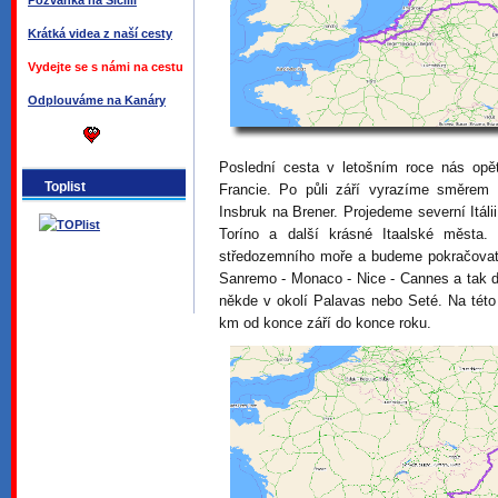
Pozvánka na Sicílii
Krátká videa z naší cesty
Vydejte se s námi na cestu
Odplouváme na Kanáry
Poslední cesta v letošním roce nás opět
Toplist
Francie. Po půli září vyrazíme směrem 
Insbruk na Brener. Projedeme severní Itál
Toríno a další krásné Itaalské města
středozemního moře a budeme pokračovat
Sanremo - Monaco - Nice - Cannes a tak d
někde v okolí Palavas nebo Seté. Na této
km od konce září do konce roku.