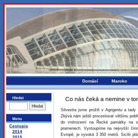
bydlikemevropou.com
Domácí
Maroko
Hledat
Co nás čeká a nemine v to
Silvestra jsme prožili v Agrigentu a tady
Zbývá nám ještě procestovat většinu pobř
Menu
do vnitrozemí na Řecké památky na s
Cestopis
pramenech. Vystoupíme na nejvyšší čin
2014
Evropě, je vysoká 3 350 metrů. Sicílii pl
2015