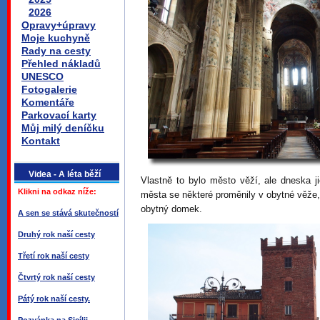
2026
Opravy+úpravy
Moje kuchyně
Rady na cesty
Přehled nákladů
UNESCO
Fotogalerie
Komentáře
Parkovací karty
Můj milý deníčku
Kontakt
Videa - A léta běží
Vlastně to bylo město věží, ale dneska ji
Klikni na odkaz níže:
města se některé proměnily v obytné věž
obytný domek.
A sen se stává skutečností
Druhý rok naší cesty
Třetí rok naší cesty
Čtvrtý rok naší cesty
Pátý rok naší cesty.