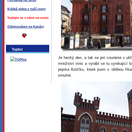
Pozvánka na Sicílii
Krátká videa z naší cesty
Vydejte se s námi na cestu
Odplouváme na Kanáry
Toplist
Je hezký den, a tak se jen couráme v ulič
množství vinic a vyrábí se tu vynikající
pejska Astičku, které jsem s oblibou řík
smutné.