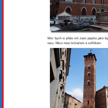
Moc bych si přála mít zase pejska jako b
rasu. Něco mezi kníračem a voříškem.