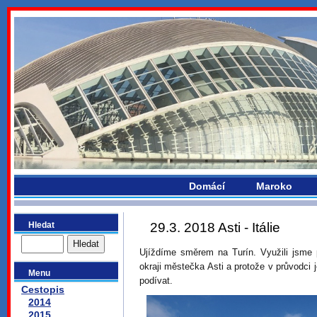
bydlikemevropou.com
Domácí
Maroko
Hledat
29.3. 2018 Asti - Itálie
Ujíždíme směrem na Turín. Využili jsme p
okraji městečka Asti a protože v průvodci
Menu
podívat.
Cestopis
2014
2015