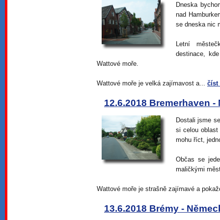
Dneska bychom
nad Hamburkem
se dneska nic 
Letní městeč
destinace, kde
Wattové moře.
Wattové moře je velká zajímavost a...
číst
12.6.2018 Bremerhaven 
Dostali jsme s
si celou oblas
mohu říct, jed
Občas se jede
maličkými měs
Wattové moře je strašně zajímavé a pokažd
13.6.2018 Brémy - Němec