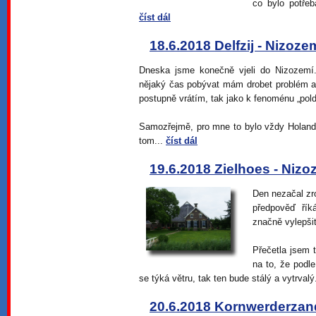
co bylo potřeb
číst dál
18.6.2018 Delfzij - Nizoze
Dneska jsme konečně vjeli do Nizozem
nějaký čas pobývat mám drobet problém a
postupně vrátím, tak jako k fenoménu „pold
Samozřejmě, pro mne to bylo vždy Holands
tom...
číst dál
19.6.2018 Zielhoes - Nizo
Den nezačal zro
předpověď ří
značně vylepšit
Přečetla jsem 
na to, že podle
se týká větru, tak ten bude stálý a vytrvalý
20.6.2018 Kornwerderzan