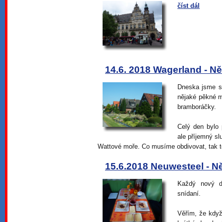
číst dál
14.6. 2018 Wagerland - 
Dneska jsme si
nějaké pěkné mí
bramboráčky.
Celý den bylo 
ale příjemný sl
Wattové moře. Co musíme obdivovat, tak t
15.6.2018 Neuwesteel - 
Každý nový d
snídaní.
Věřím, že když