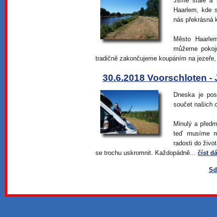
Jsme stále a 
Haarlem, kde s
nás překrásná k
Město Haarle
můžeme pokojn
tradičně zakončujeme koupáním na jezeře, k
30.6.2018 Voorschloten - 
Dneska je pos
součet našich 
Minulý a předm
teď musíme mal
radosti do živo
se trochu uskromnit. Každopádně...
číst dá
Sd