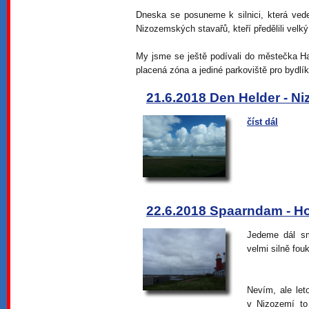
Dneska se posuneme k silnici, která vede
Nizozemských stavařů, kteří předělili velk
My jsme se ještě podívali do městečka Har
placená zóna a jediné parkoviště pro bydlík
21.6.2018 Den Helder - N
číst dál
22.6.2018 Spaarndam - H
Jedeme dál s
velmi silně fou
Nevím, ale let
v Nizozemí to