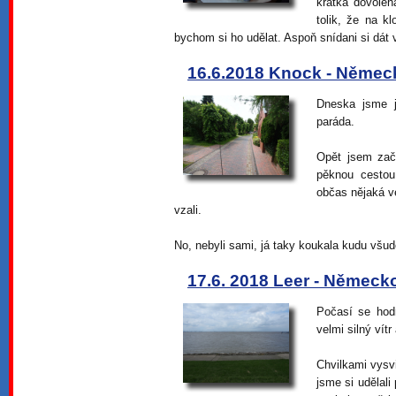
krátká dovolen
tolik, že na k
bychom si ho udělat. Aspoň snídani si dát v
16.6.2018 Knock - Němec
Dneska jsme j
paráda.
Opět jsem zač
pěknou cestou
občas nějaká v
vzali.
No, nebyli sami, já taky koukala kudu všu
17.6. 2018 Leer - Německ
Počasí se hodn
velmi silný vít
Chvilkami vysvi
jsme si udělali