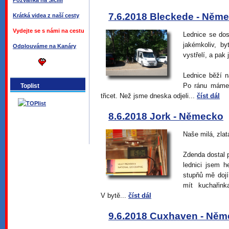
Pozvánka na Sicílii
7.6.2018 Bleckede - Něm
Krátká videa z naší cesty
Vydejte se s námi na cestu
Lednice se dos
jakémkoliv, by
Odplouváme na Kanáry
vystřelí, a pak
Lednice běží n
Po ránu máme 
Toplist
třicet. Než jsme dneska odjeli...
číst dál
8.6.2018 Jork - Německo
Naše milá, zlat
Zdenda dostal p
lednici jsem 
stupňů mě dojí
mít kuchařink
V bytě...
číst dál
9.6.2018 Cuxhaven - Ně