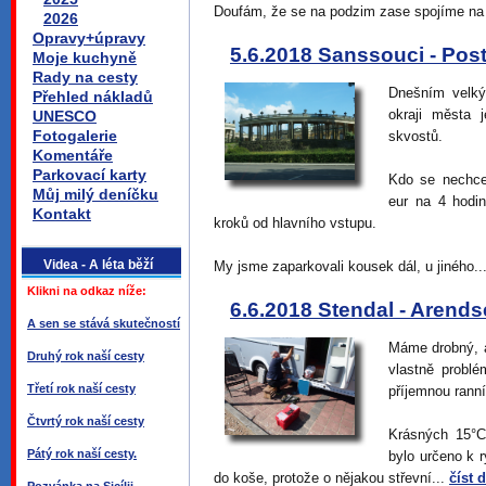
Doufám, že se na podzim zase spojíme na 
2026
Opravy+úpravy
5.6.2018 Sanssouci - Po
Moje kuchyně
Rady na cesty
Dnešním velký
Přehled nákladů
okraji města
UNESCO
Fotogalerie
skvostů.
Komentáře
Parkovací karty
Kdo se nechce
Můj milý deníčku
eur na 4 hodi
Kontakt
kroků od hlavního vstupu.
Videa - A léta běží
My jsme zaparkovali kousek dál, u jiného..
Klikni na odkaz níže:
6.6.2018 Stendal - Arend
A sen se stává skutečností
Máme drobný, a
Druhý rok naší cesty
vlastně probl
Třetí rok naší cesty
příjemnou ranní 
Čtvrtý rok naší cesty
Krásných 15°C
Pátý rok naší cesty.
bylo určeno k r
do koše, protože o nějakou střevní...
číst d