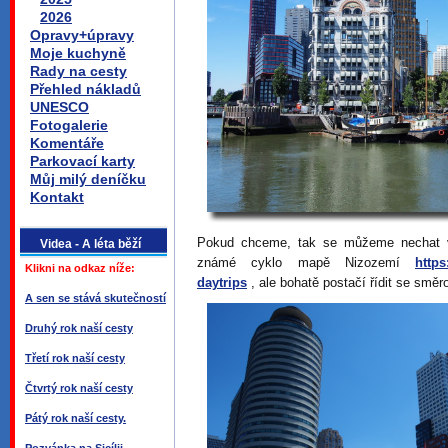
2026
Opravy+úpravy
Moje kuchyně
Rady na cesty
Přehled nákladů
UNESCO
Fotogalerie
Komentáře
Parkovací karty
Můj milý deníčku
Kontakt
Pokud chceme, tak se můžeme nechat v
Videa - A léta běží
známé cyklo mapě Nizozemí
https
Klikni na odkaz níže:
daytrips
, ale bohatě postačí řídit se s
A sen se stává skutečností
Druhý rok naší cesty
Třetí rok naší cesty
Čtvrtý rok naší cesty
Pátý rok naší cesty.