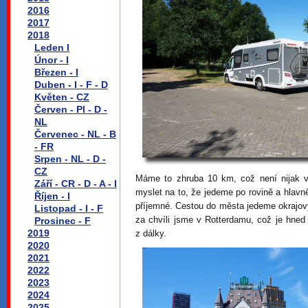
2016
2017
2018
Leden I
Únor - I
Březen - I
Duben - I - F - D
Květen - CZ
Červen - Pl - D -
NL
Červenec - NL - B
- FR
Srpen - NL - D -
CZ
Máme to zhruba 10 km, což není nijak ve
Září - CR - D - A - I
myslet na to, že jedeme po rovině a hlavně,
Říjen - I
příjemné. Cestou do města jedeme okrajový
Listopad - I - F
za chvíli jsme v Rotterdamu, což je hned
Prosinec - F
2019
z dálky.
2020
2021
2022
2023
2024
2025