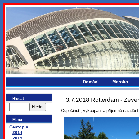
bydlikemevropou.com
Domácí
Maroko
Hledat
3.7.2018 Rotterdam - Zeve
Odpočinutí, vykoupaní a příjemně naladěn
Menu
Cestopis
2014
2015