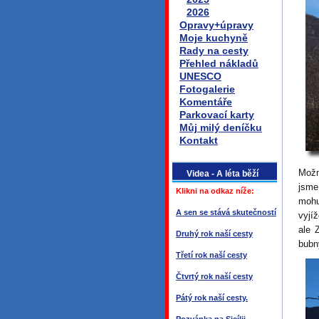
2026
Opravy+úpravy
Moje kuchyně
Rady na cesty
Přehled nákladů
UNESCO
Fotogalerie
Komentáře
Parkovací karty
Můj milý deníčku
Kontakt
Možn
Videa - A léta běží
jsme
Klikni na odkaz níže:
mohu
A sen se stává skutečností
vyjí
ale 
Druhý rok naší cesty
bubn
Třetí rok naší cesty
Čtvrtý rok naší cesty
Pátý rok naší cesty.