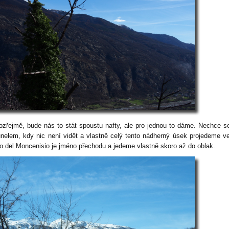
zřejmě, bude nás to stát spoustu nafty, ale pro jednou to dáme. Nechce 
tunelem, kdy nic není vidět a vlastně celý tento nádherný úsek projedeme v
co del Moncenisio je jméno přechodu a jedeme vlastně skoro až do oblak.