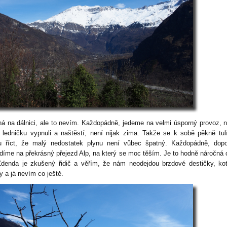
á na dálnici, ale to nevím. Každopádně, jedeme na velmi úsporný provoz, 
 ledničku vypnuli a naštěstí, není nijak zima. Takže se k sobě pěkně tu
 říct, že malý nedostatek plynu není vůbec špatný. Každopádně, dopo
ždíme na překrásný přejezd Alp, na který se moc těším. Je to hodně náročná 
Zdenda je zkušený řidič a věřím, že nám neodejdou brzdové destičky, ko
y a já nevím co ještě.