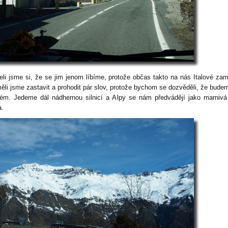
eli jsme si, že se jim jenom líbíme, protože občas takto na nás Italové zam
měli jsme zastavit a prohodit pár slov, protože bychom se dozvěděli, že bude
lém. Jedeme dál nádhernou silnicí a Alpy se nám předvádějí jako marnivá
a.