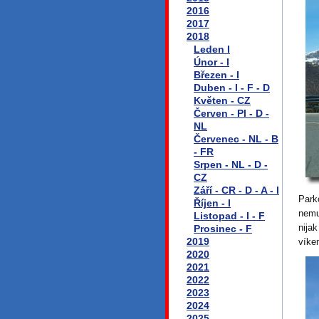
2016
2017
2018
Leden I
Únor - I
Březen - I
Duben - I - F - D
Květen - CZ
Červen - Pl - D -
NL
Červenec - NL - B
- FR
Srpen - NL - D -
CZ
Září - CR - D - A - I
Park
Říjen - I
nemu
Listopad - I - F
nija
Prosinec - F
2019
víken
2020
2021
2022
2023
2024
2025