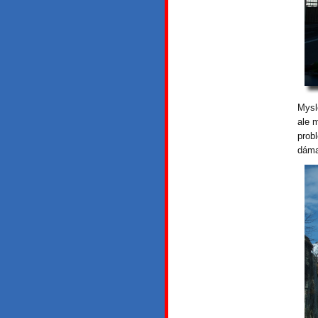
Mysl
ale 
prob
dám