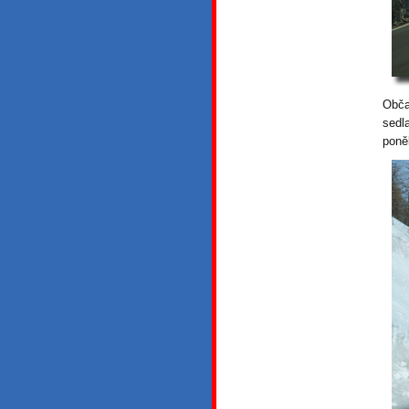
Obča
sedl
poně