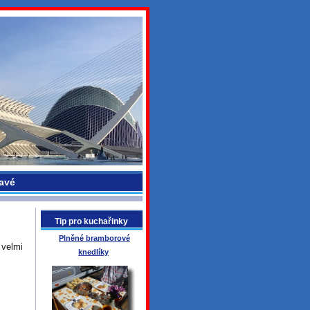
avé
Tip pro kuchařinky
Plněné bramborové
velmi
knedlíky