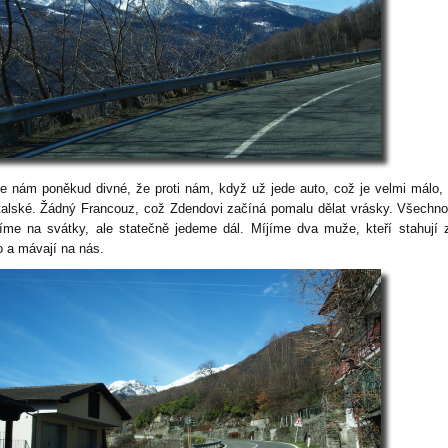
je nám poněkud divné, že proti nám, když už jede auto, což je velmi málo, 
Italské. Žádný Francouz, což Zdendovi začíná pomalu dělat vrásky. Všechno
íme na svátky, ale statečně jedeme dál. Míjíme dva muže, kteří stahují 
o a mávají na nás.