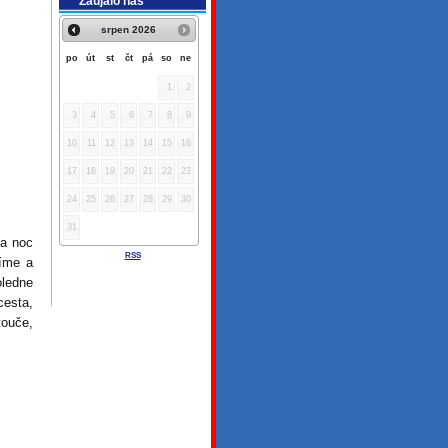
Zaujalo nás
srpen
2026
po
út
st
čt
pá
so
ne
1
2
3
4
5
6
7
8
9
10
11
12
13
14
15
16
17
18
19
20
21
22
23
24
25
26
27
28
29
30
31
na noc
RSS
líme a
ledne
cesta,
touče,