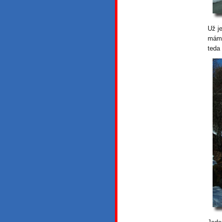
Už j
máme
teda 