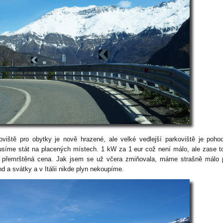
oviště pro obytky je nově hrazené, ale velké vedlejší parkoviště je poho
síme stát na placených místech. 1 kW za 1 eur což není málo, ale zase t
k přemrštěná cena. Jak jsem se už včera zmiňovala, máme strašně málo 
d a svátky a v Itálii nikde plyn nekoupíme.