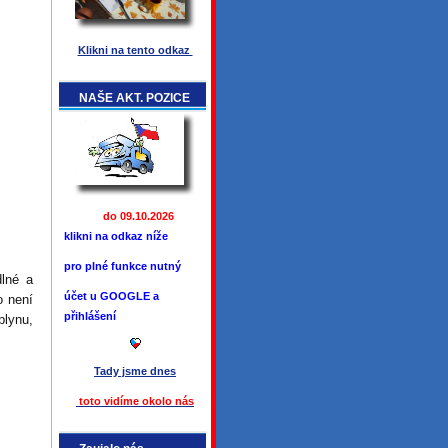
Klikni na tento odkaz
NAŠE AKT. POZICE
do 09.10.2026
klikni na odkaz níže
pro plné funkce
nutný
dlné a
účet u GOOGLE a
o není
přihlášení
plynu,
Tady jsme
dnes
toto vidíme okolo ná
s