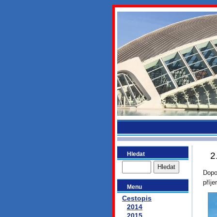
bydlikeme
Hledat
2
Dopo
příj
Menu
Cestopis
2014
2015