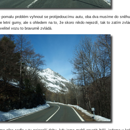
e pomalu problém vyhnout se protijedoucímu autu, oba dva musíme do sněh
 letní gumy, ale s ohledem na to, že skoro nikdo nejezdí, tak to zatím zvl
velitel vozu to bravurně zvládá.