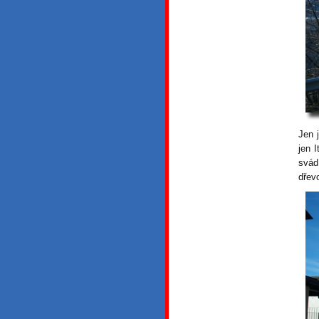
Jen 
jen 
svád
dřev