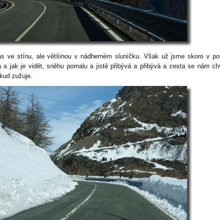
s ve stínu, ale většinou v nádherném sluníčku. Však už jsme skoro v po
a a jak je vidět, sněhu pomalu a jistě přibývá a přibývá a cesta se nám ch
kud zužuje.