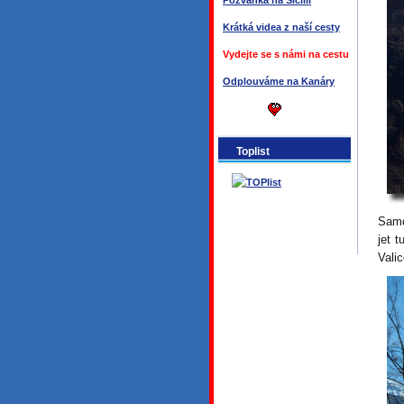
Pozvánka na Sicílii
Krátká videa z naší cesty
Vydejte se s námi na cestu
Odplouváme na Kanáry
Toplist
Samo
jet 
Vali