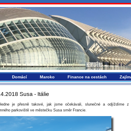
vropou.com
Domácí
Maroko
Finance na cestách
Zajím
.4.2018 Susa - Itálie
ledne je přesně takové, jak jsme očekávali, slunečné a odjíždíme z 
emného parkoviště ve městečku Susa směr Francie.