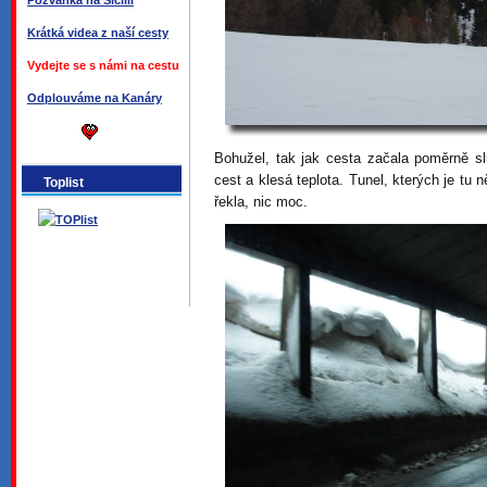
Pozvánka na Sicílii
Krátká videa z naší cesty
Vydejte se s námi na cestu
Odplouváme na Kanáry
Bohužel, tak jak cesta začala poměrně sl
cest a klesá teplota. Tunel, kterých je tu 
Toplist
řekla, nic moc.