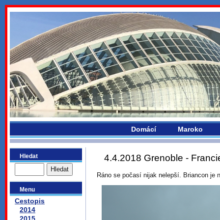
bydlikemevropou.com
Domácí
Maroko
Hledat
4.4.2018 Grenoble - Franci
Ráno se počasí nijak nelepší. Briancon je
Menu
Cestopis
2014
2015