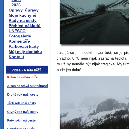
2026
Opravy+úpravy
Moje kuchyně
Rady na cesty
Přehled nákladů
UNESCO
Fotogalerie
Komentáře
Parkovací karty
Můj milý deníčku
Tak, já se jim nedivím, asi tuší, co je 
Kontakt
chladno, 6 °C není nijak zázračná teplota.
to už by nemělo být nijak tragické. Myslí
bude jen dobré.
Videa - A léta běží
Klikni na odkaz níže:
A sen se stává skutečností
Druhý rok naší cesty
Třetí rok naší cesty
Čtvrtý rok naší cesty
Pátý rok naší cesty.