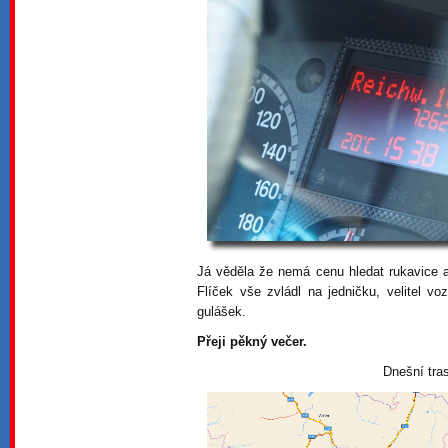
Já věděla že nemá cenu hledat rukavice 
Flíček vše zvládl na jedničku, velitel vo
gulášek.
Přeji pěkný večer.
Dnešní tra