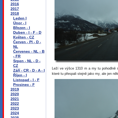
2016
2017
2018
Leden I
Únor - I
Březen - I
Duben - I - F - D
Květen - CZ
Červen - Pl - D -
NL
Červenec - NL - B
- FR
Srpen - NL - D -
CZ
Leží ve výšce 1310 m a my tu pohodlně str
Září - CR - D - A - I
které tu přespali stejně jako my, ale jen něk
Říjen - I
Listopad - I - F
Prosinec - F
2019
2020
2021
2022
2023
2024
2025