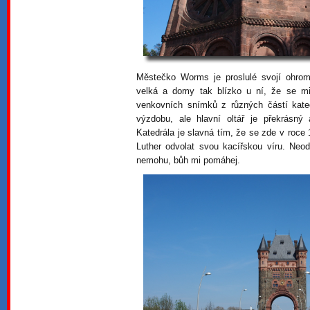
Městečko Worms je proslulé svojí ohromn
velká a domy tak blízko u ní, že se mi 
venkovních snímků z různých částí kate
výzdobu, ale hlavní oltář je překrásný
Katedrála je slavná tím, že se zde v roc
Luther odvolat svou kacířskou víru. Neodv
nemohu, bůh mi pomáhej.