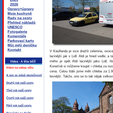
2026
Opravy+úpravy
Moje kuchyně
Rady na cesty
Přehled nákladů
UNESCO
Fotogalerie
Komentáře
Parkovací karty
Můj milý deníčku
Kontakt
V Kauflandu je sice dražší zelenina, ovo
lacinější jak v Lidl. Aldi je hned vedle, 
mého je opět Aldi lacinější jako Lidl, 
Videa - A léta běží
Konečně si můžeme koupit i chleba za roz
Klikni na odkaz níže:
cena. Celou Itálii jsme měli chleba za 1.
A sen se stává skutečností
levnější. Takže, ono se to tak nějak celko
Druhý rok naší cesty
Třetí rok naší cesty
Čtvrtý rok naší cesty
Pátý rok naší cesty.