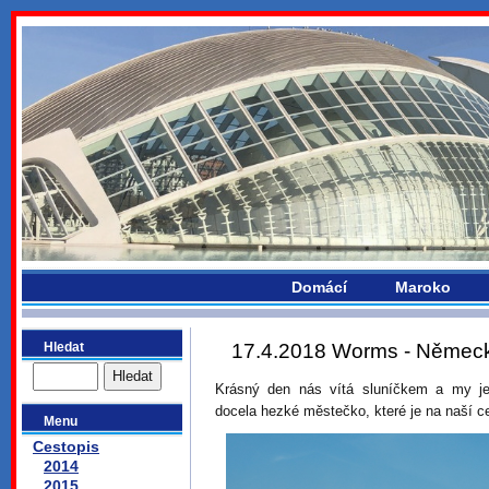
bydlikemevropou.com
Domácí
Maroko
Hledat
17.4.2018 Worms - Němec
Krásný den nás vítá sluníčkem a my
docela hezké městečko, které je na naší c
Menu
Cestopis
2014
2015