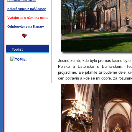
Pozvánka na Sicílii
Krátká videa z naší cesty
Vydejte se s námi na cestu
Odplouváme na Kanáry
Toplist
Jediné země, kde bylo pro nás lacino bylo
Polsko a Estonsko s Bulharskem. Te
projíždíme, ale jakmile tu budeme déle, u
cen potravin a kde se mi dobře, za rozumn