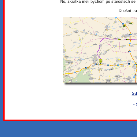
No, zkrátka měli bychom po starostech se z
Dnešní tra
Sd
« 