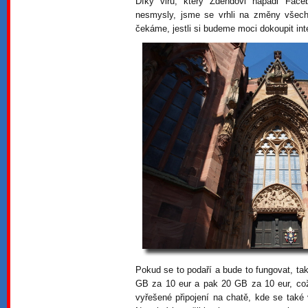
Díky viru, který Zdendovi napadl Face
nesmysly, jsme se vrhli na změny všech
čekáme, jestli si budeme moci dokoupit inte
Pokud se to podaří a bude to fungovat, t
GB za 10 eur a pak 20 GB za 10 eur, což
vyřešené připojení na chatě, kde se tak