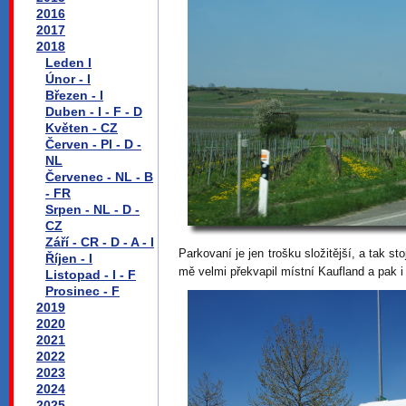
2016
2017
2018
Leden I
Únor - I
Březen - I
Duben - I - F - D
Květen - CZ
Červen - Pl - D -
NL
Červenec - NL - B
- FR
Srpen - NL - D -
CZ
Září - CR - D - A - I
Parkovaní je jen trošku složitější, a tak 
Říjen - I
mě velmi překvapil místní Kaufland a pak i 
Listopad - I - F
Prosinec - F
2019
2020
2021
2022
2023
2024
2025