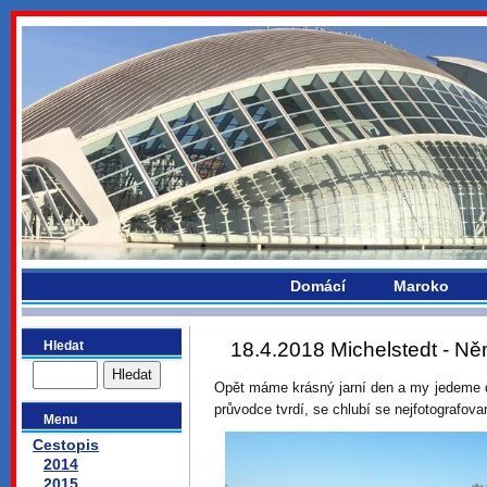
bydlikemevropou.com
Domácí
Maroko
Hledat
18.4.2018 Michelstedt - N
Opět máme krásný jarní den a my jedeme d
průvodce tvrdí, se chlubí se nejfotografova
Menu
Cestopis
2014
2015