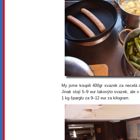
My jsme koupili 400gr svazek za necelá dv
Jinak stojí 5–9 eur takovýto svazek, ale v
1 kg šparglu za 9–12 eur za kilogram.