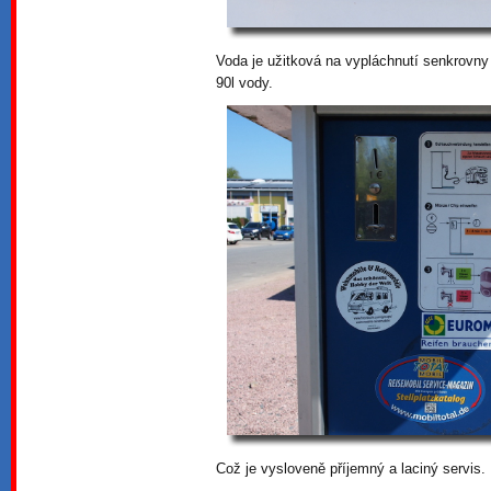
Voda je užitková na vypláchnutí senkrovn
90l vody.
Což je vysloveně příjemný a laciný servis.