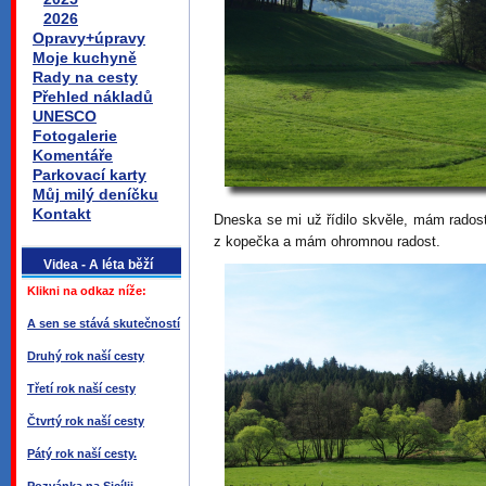
2026
Opravy+úpravy
Moje kuchyně
Rady na cesty
Přehled nákladů
UNESCO
Fotogalerie
Komentáře
Parkovací karty
Můj milý deníčku
Kontakt
Dneska se mi už řídilo skvěle, mám radost
z kopečka a mám ohromnou radost.
Videa - A léta běží
Klikni na odkaz níže:
A sen se stává skutečností
Druhý rok naší cesty
Třetí rok naší cesty
Čtvrtý rok naší cesty
Pátý rok naší cesty.