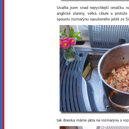
Uvařila jsem snad nejrychlejší omáčku na
anglické slaniny, velká cibule a proto
spoustu rozmarýnu nasušeného ještě ze Sic
tak dneska máme játra na rozmarýnu s roz