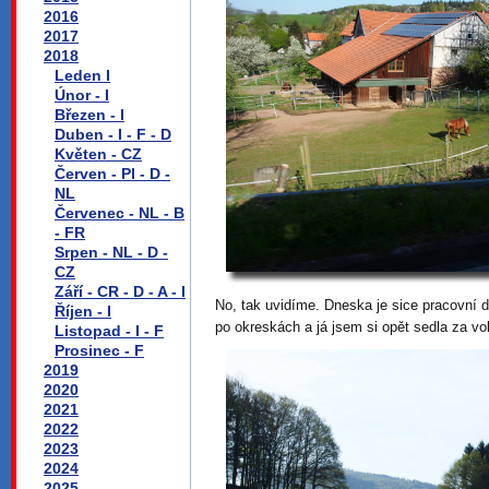
2016
2017
2018
Leden I
Únor - I
Březen - I
Duben - I - F - D
Květen - CZ
Červen - Pl - D -
NL
Červenec - NL - B
- FR
Srpen - NL - D -
CZ
Září - CR - D - A - I
No, tak uvidíme. Dneska je sice pracovní d
Říjen - I
po okreskách a já jsem si opět sedla za vol
Listopad - I - F
Prosinec - F
2019
2020
2021
2022
2023
2024
2025