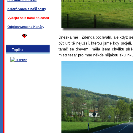
Pozvánka na Sicílii
Krátká videa z naší cesty
Vydejte se s námi na cestu
Odplouváme na Kanáry
Dneska mě i Zdenda pochválil, ale když se
být určitě nejužší, kterou jsme kdy projeli
tahač se dřevem, měla jsem chvilku příše
Toplist
mistr tesař pro mne někde nějakou skulink