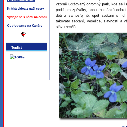
Pozvánka na Sicílii
vzorně udržovaný ohromný park, kde se i ně
Krátká videa z naší cesty
podií pro zpěváky, spousta stánků dobro
děti a samozřejmě, opět setkání s lidm
Vydejte se s námi na cestu
takováto setkání, veselice, slavnosti a
Odplouváme na Kanáry
slávu nepřišli.
Toplist