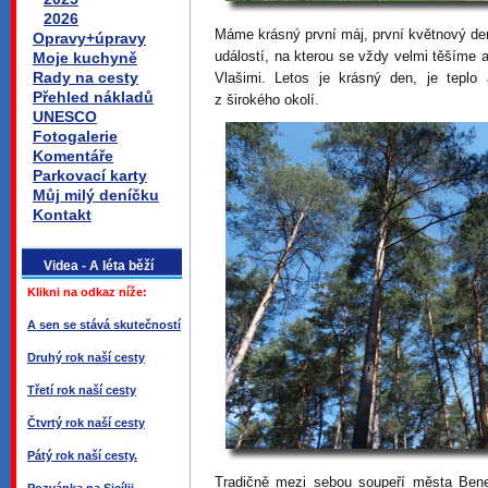
2026
Máme krásný první máj, první květnový de
Opravy+úpravy
událostí, na kterou se vždy velmi těšíme
Moje kuchyně
Rady na cesty
Vlašimi. Letos je krásný den, je teplo
Přehled nákladů
z širokého okolí.
UNESCO
Fotogalerie
Komentáře
Parkovací karty
Můj milý deníčku
Kontakt
Videa - A léta běží
Klikni na odkaz níže:
A sen se stává skutečností
Druhý rok naší cesty
Třetí rok naší cesty
Čtvrtý rok naší cesty
Pátý rok naší cesty.
Tradičně mezi sebou soupeří města Ben