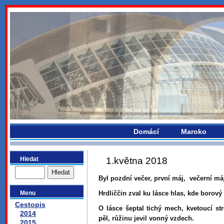
bydlikemevropou.com
Domácí
Maroko
Hledat
1.května 2018
Byl pozdní večer, první máj, večerní máj
Menu
Hrdliččin zval ku lásce hlas, kde borový
Cestopis
O lásce šeptal tichý mech, kvetoucí str
2014
pěl, růžinu jevil vonný vzdech.
2015