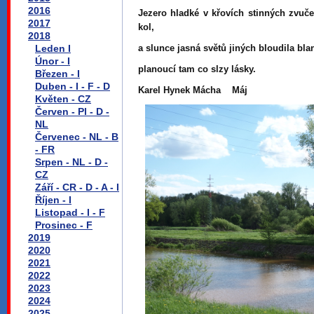
2016
Jezero hladké v křovích stinných zvuče
2017
kol,
2018
Leden I
a slunce jasná světů jiných bloudila bl
Únor - I
planoucí tam co slzy lásky.
Březen - I
Duben - I - F - D
Karel Hynek Mácha Máj
Květen - CZ
Červen - Pl - D -
NL
Červenec - NL - B
- FR
Srpen - NL - D -
CZ
Září - CR - D - A - I
Říjen - I
Listopad - I - F
Prosinec - F
2019
2020
2021
2022
2023
2024
2025