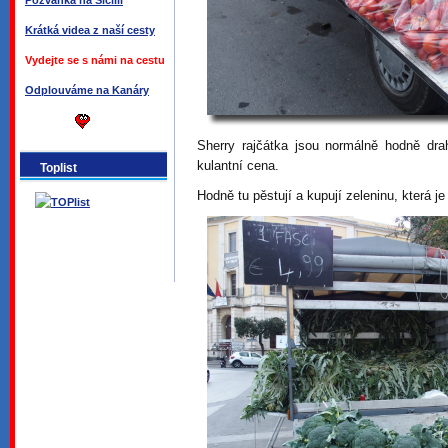
Pozvánka na Sicílii
Krátká videa z naší cesty
Vydejte se s námi na cestu
Odplouváme na Kanáry
Sherry rajčátka jsou normálně hodně drah
kulantní cena.
Toplist
Hodně tu pěstují a kupují zeleninu, která 