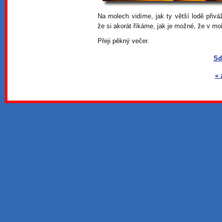
Na molech vidíme, jak ty větší lodě přivá
že si akorát říkáme, jak je možné, že v moř
Přeji pěkný večer.
Sd
« 