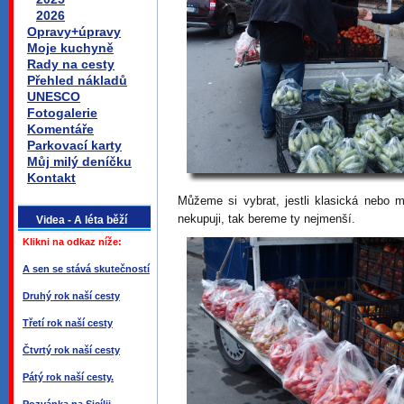
2026
Opravy+úpravy
Moje kuchyně
Rady na cesty
Přehled nákladů
UNESCO
Fotogalerie
Komentáře
Parkovací karty
Můj milý deníčku
Kontakt
Můžeme si vybrat, jestli klasická nebo m
nekupuji, tak bereme ty nejmenší.
Videa - A léta běží
Klikni na odkaz níže:
A sen se stává skutečností
Druhý rok naší cesty
Třetí rok naší cesty
Čtvrtý rok naší cesty
Pátý rok naší cesty.