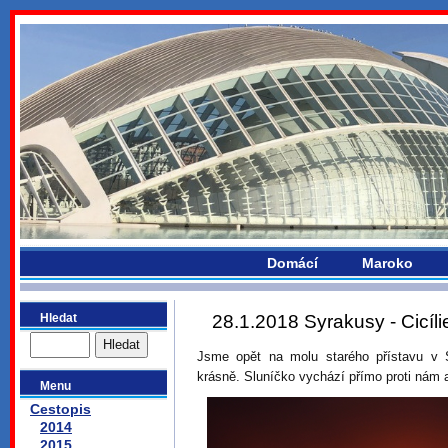
bydlikemevropou.com
Domácí
Maroko
Hledat
28.1.2018 Syrakusy - Cicíli
Jsme opět na molu starého přístavu v
krásně. Sluníčko vychází přímo proti nám 
Menu
Cestopis
2014
2015