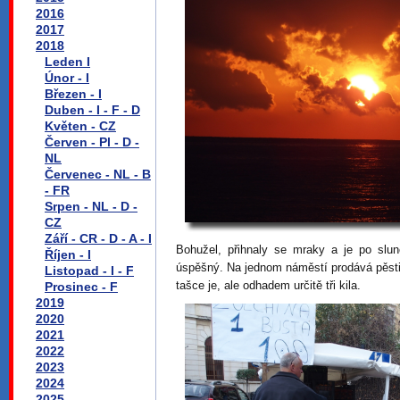
2016
2017
2018
Leden I
Únor - I
Březen - I
Duben - I - F - D
Květen - CZ
Červen - Pl - D -
NL
Červenec - NL - B
- FR
Srpen - NL - D -
CZ
Září - CR - D - A - I
Bohužel, přihnaly se mraky a je po sl
Říjen - I
úspěšný. Na jednom náměstí prodává pěstite
Listopad - I - F
tašce je, ale odhadem určitě tři kila.
Prosinec - F
2019
2020
2021
2022
2023
2024
2025