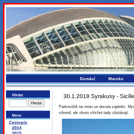
bydlikemevropou.com
Domácí
Maroko
Hledat
30.1.2018 Syrakusy - Sicíli
Parkoviště na molu se docela zaplnilo. Mys
víkend, ale skoro všichni tady zůstávají.
Menu
Cestopis
2014
2015