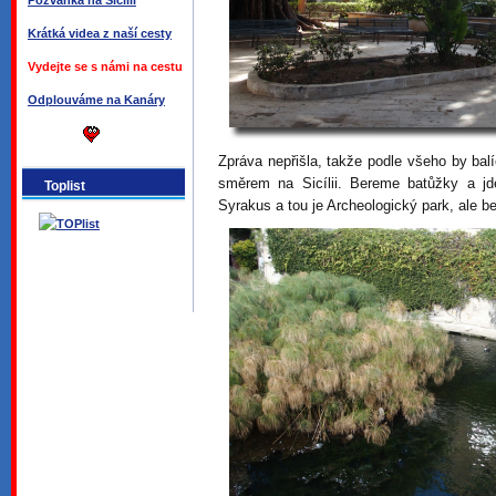
Pozvánka na Sicílii
Krátká videa z naší cesty
Vydejte se s námi na cestu
Odplouváme na Kanáry
Zpráva nepřišla, takže podle všeho by balí
směrem na Sicílii. Bereme batůžky a 
Toplist
Syrakus a tou je Archeologický park, ale b