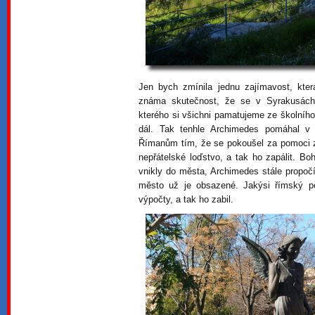
Jen bych zmínila jednu zajímavost, kter
známa skutečnost, že se v Syrakusách
kterého si všichni pamatujeme ze školního 
dál. Tak tenhle Archimedes pomáhal v r
Římanům tím, že se pokoušel za pomoci z
nepřátelské loďstvo, a tak ho zapálit. B
vnikly do města, Archimedes stále propoč
město už je obsazené. Jakýsi římský pě
výpočty, a tak ho zabil.