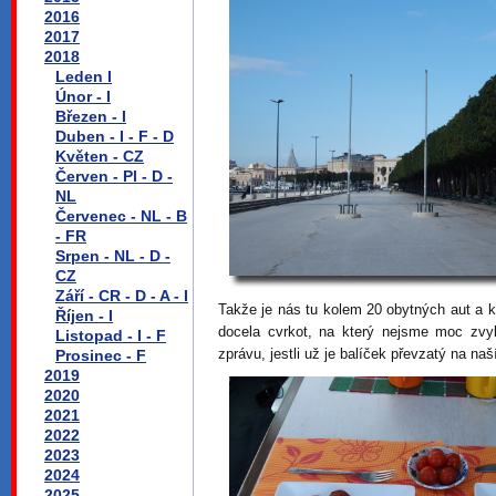
2016
2017
2018
Leden I
Únor - I
Březen - I
Duben - I - F - D
Květen - CZ
Červen - Pl - D -
NL
Červenec - NL - B
- FR
Srpen - NL - D -
CZ
Září - CR - D - A - I
Takže je nás tu kolem 20 obytných aut a k
Říjen - I
docela cvrkot, na který nejsme moc zv
Listopad - I - F
zprávu, jestli už je balíček převzatý na naš
Prosinec - F
2019
2020
2021
2022
2023
2024
2025