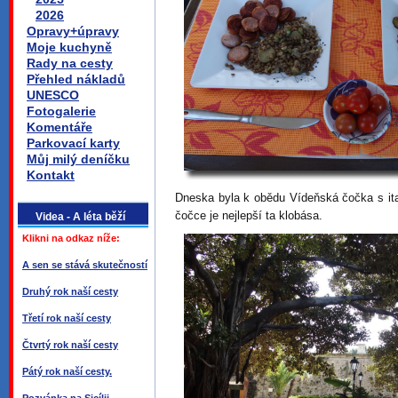
2026
Opravy+úpravy
Moje kuchyně
Rady na cesty
Přehled nákladů
UNESCO
Fotogalerie
Komentáře
Parkovací karty
Můj milý deníčku
Kontakt
Dneska byla k obědu Vídeňská čočka s ita
čočce je nejlepší ta klobása.
Videa - A léta běží
Klikni na odkaz níže:
A sen se stává skutečností
Druhý rok naší cesty
Třetí rok naší cesty
Čtvrtý rok naší cesty
Pátý rok naší cesty.