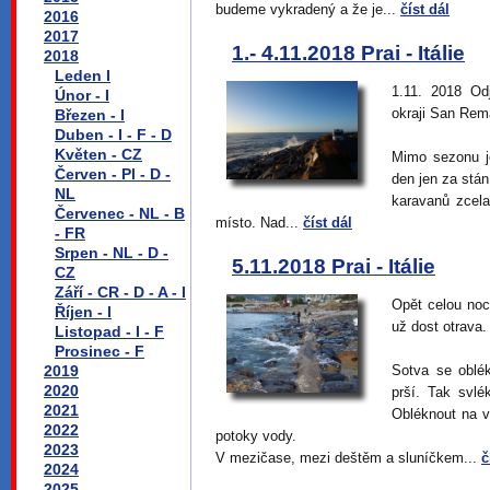
budeme vykradený a že je...
číst dál
2016
2017
1.- 4.11.2018 Prai - Itálie
2018
Leden I
1.11. 2018 Od
Únor - I
okraji San Rem
Březen - I
Duben - I - F - D
Květen - CZ
Mimo sezonu j
Červen - Pl - D -
den jen za stán
NL
karavanů zcela
Červenec - NL - B
místo. Nad...
číst dál
- FR
Srpen - NL - D -
5.11.2018 Prai - Itálie
CZ
Září - CR - D - A - I
Opět celou noc
Říjen - I
už dost otrava.
Listopad - I - F
Prosinec - F
2019
Sotva se oblék
2020
prší. Tak svl
2021
Obléknout na v
2022
potoky vody.
2023
V mezičase, mezi deštěm a sluníčkem...
č
2024
2025