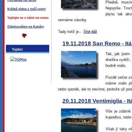
Pozvánka na Sicílii
Předně, musí
Nejspíše. Troc
Krátká videa z naší cesty
plynu tak ako
Vydejte se s námi na cestu
nemáme zásoby.
Odplouváme na Kanáry
Tady totiž je...
číst dál
19.11.2018 San Remo - Itá
Toplist
Tak, jak jsem 
dneška vydrží,
hodně málo.
Pozdě večer za
máme málo ply
nebo sporák, ale to nevíme, protože už pod
20.11.2018 Ventimiglia - It
Vše je zdárně 
kupodivu, naše 
Však jí taky v