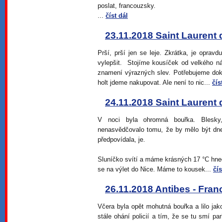
poslat, francouzsky.
...
číst dál
23.11.2018 Saint Laurent 
Prší, prší jen se leje. Zkrátka, je oprav
vylepšit. Stojíme kousíček od velkého n
znamení výrazných slev. Potřebujeme doko
holt jdeme nakupovat. Ale není to nic...
čís
24.11.2018 Saint Laurent 
V noci byla ohromná bouřka. Blesky
nenasvědčovalo tomu, že by mělo být dne
předpovídala, je.
Sluníčko svítí a máme krásných 17 °C hne
se na výlet do Nice. Máme to kousek...
čís
26.11.2018 Antibes - Fran
Včera byla opět mohutná bouřka a lilo ja
stále ohání policií a tím, že se tu smí p