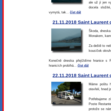
ale už jí jen 
docela složit
vymytá, tak...
číst dál
21.11.2018 Saint Laurent 
Škoda, dneska 
Monakem, kam 
Za deště to ne
kousíček okruhu
Konečně dneska přejíždíme hranice s F
hranicích probíhá...
číst dál
22.11.2018 Saint Laurent 
Máme poštu h
otevřeli, hned 
Potřebujeme zí
Poste Restante
protože se nám