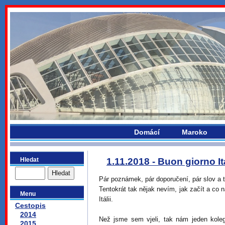
bydlikemevropou.com
Domácí
Maroko
Hledat
1.11.2018 - Buon giorno It
Pár poznámek, pár doporučení, pár slov a t
Tentokrát tak nějak nevím, jak začít a co
Menu
Itálii.
Cestopis
2014
Než jsme sem vjeli, tak nám jeden kolega
2015