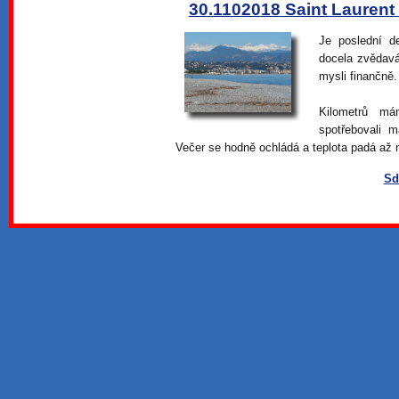
30.1102018 Saint Laurent 
Je poslední d
docela zvědavá
mysli finančně.
Kilometrů m
spotřebovali 
Večer se hodně ochládá a teplota padá až 
Sd