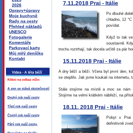
7.11.2018 Prai - Itálie
2026
Opravy+úpravy
Po dlouhé době
Moje kuchyně
chladno, 12 °C 
Rady na cesty
povídat.
Přehled nákladů
UNESCO
Fotogalerie
Když to tak v
Komentáře
soustavně. Kdy
Parkovací karty
trochu roztrhají, tak docela určitě za pár h
Můj milý deníčku
Kontakt
15.11.2018 Prai - Itálie
A dny běží a běží. Včera byl první den, 
Videa - A léta běží
se oteplilo. Jak jsme koukali na internetu, 
Klikni na odkaz níže:
A sen se stává skutečností
Stále stojíme na místě a moc se nám o
Stojíme na velmi krátkém nábřeží, na příto
Druhý rok naší cesty
18.11. 2018 Prai - Itálie
Třetí rok naší cesty
Čtvrtý rok naší cesty
Pobyt v Prai
definitivně zv
Pátý rok naší cesty.