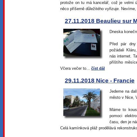
protože on tu má kancelář, což je velmi
něco příšerně důležitého vyřizuje. Nevíme,
27.11.2018 Beaulieu sur M
Dneska konečně 
Před pár dny 
požádali Klár
nás internet. 
příštího měsí
Včera večer to...
číst dál
29.11.2018 Nice - Francie
Jedeme na dalš
město v Nice, 
Máme to kousí
pomoci elektr
času, den je n
Celá kamínková pláž prodělává rekonstruk