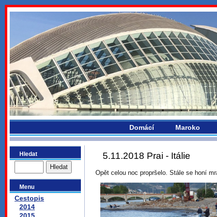
bydlikemevropou.com
Domácí
Maroko
Hledat
5.11.2018 Prai - Itálie
Opět celou noc propršelo. Stále se honí mra
Menu
Cestopis
2014
2015