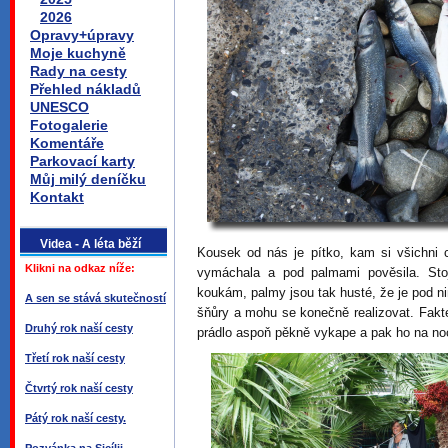
2026
Opravy+úpravy
Moje kuchyně
Rady na cesty
Přehled nákladů
UNESCO
Fotogalerie
Komentáře
Parkovací karty
Můj milý deníčku
Kontakt
Videa - A léta běží
Kousek od nás je pítko, kam si všichni 
Klikni na odkaz níže:
vymáchala a pod palmami pověsila. St
koukám, palmy jsou tak husté, že je pod n
A sen se stává skutečností
šňůry a mohu se konečně realizovat. Fakte
Druhý rok naší cesty
prádlo aspoň pěkně vykape a pak ho na n
Třetí rok naší cesty
Čtvrtý rok naší cesty
Pátý rok naší cesty.