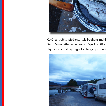
Když to trošku přeženu, tak bychom mohl
San Rema. Ale to je samozřejmě z říš
chytneme městský signál z Taggie přes ře