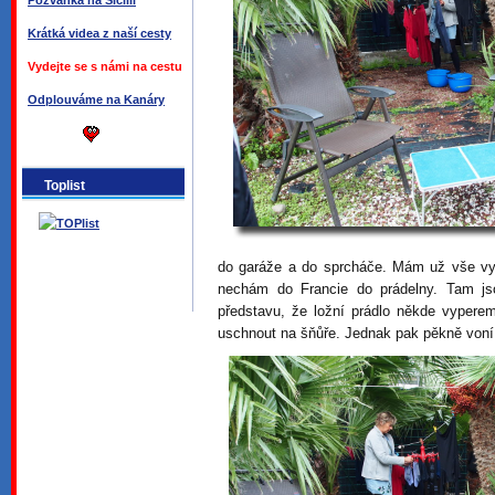
Pozvánka na Sicílii
Krátká videa z naší cesty
Vydejte se s námi na cestu
Odplouváme na Kanáry
Toplist
do garáže a do sprcháče. Mám už vše vypr
nechám do Francie do prádelny. Tam j
představu, že ložní prádlo někde vypere
uschnout na šňůře. Jednak pak pěkně voní