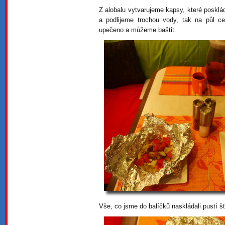
Z alobalu vytvarujeme kapsy, které posk
a podlijeme trochou vody, tak na půl 
upečeno a můžeme baštit.
Vše, co jsme do balíčků naskládali pustí šť