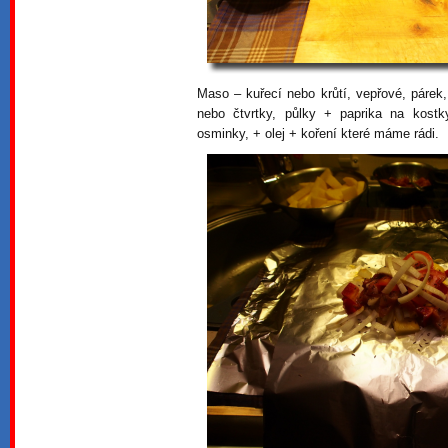
Maso – kuřecí nebo krůtí, vepřové, párek
nebo čtvrtky, půlky + paprika na kostk
osminky, + olej + koření které máme rádi.