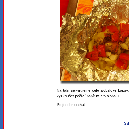
Na talíř servírujeme celé alobalové kapsy
vyzkoušet pečící papír místo alobalu.
Přeji dobrou chuť.
Sd