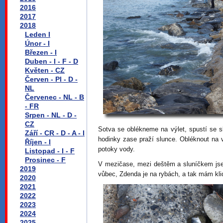
2016
2017
2018
Leden I
Únor - I
Březen - I
Duben - I - F - D
Květen - CZ
Červen - Pl - D -
NL
Červenec - NL - B
- FR
Srpen - NL - D -
CZ
Sotva se oblékneme na výlet, spustí se s
Září - CR - D - A - I
hodinky zase praží slunce. Obléknout na 
Říjen - I
potoky vody.
Listopad - I - F
Prosinec - F
V mezičase, mezi deštěm a sluníčkem jsem
2019
vůbec, Zdenda je na rybách, a tak mám kli
2020
2021
2022
2023
2024
2025