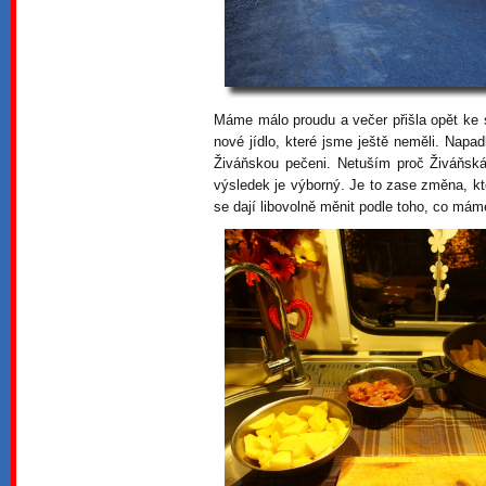
Máme málo proudu a večer přišla opět ke sl
nové jídlo, které jsme ještě neměli. Napa
Živáňskou pečeni. Netuším proč Živáňská,
výsledek je výborný. Je to zase změna, k
se dají libovolně měnit podle toho, co mám