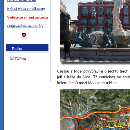
Pozvánka na Sicílii
Krátká videa z naší cesty
Vydejte se s námi na cestu
Odplouváme na Kanáry
Toplist
Cestou z Nice povyprávím o těchto třech 
jeli z Itálie do Nice. Tři corniches se 
kolem útesů mezi Monakem a Nice.