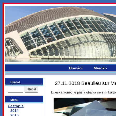
bydlikemevropou.com
Domácí
Maroko
Hledat
27.11.2018 Beaulieu sur Me
Dneska konečně přišla obálka se sim kartou
Menu
Cestopis
2014
2015