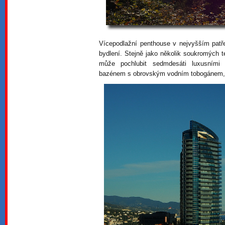
Vícepodlažní penthouse v nejvyšším patř
bydlení. Stejně jako několik soukromých
může pochlubit sedmdesáti luxusními
bazénem s obrovským vodním tobogánem, v