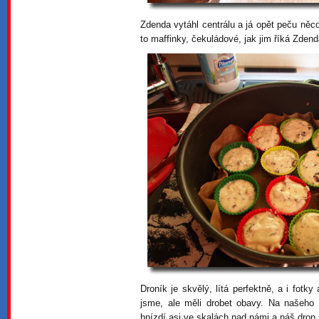
Zdenda vytáhl centrálu a já opět peču něc
to maffinky, čekuládové, jak jim říká Zden
Droník je skvělý, lítá perfektně, a i fot
jsme, ale měli drobet obavy. Na našeho dr
hnízdí asi ve skalách nad námi a náš dron s