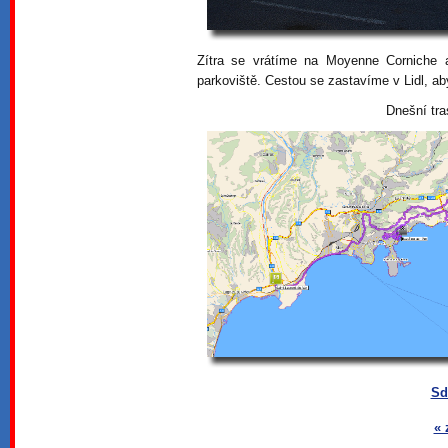
Zítra se vrátíme na Moyenne Corniche 
parkoviště. Cestou se zastavíme v Lidl, ab
Dnešní tra
Sd
« 