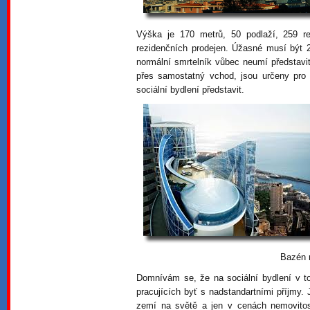
Výška je 170 metrů, 50 podlaží, 259 r
rezidenčních prodejen. Úžasné musí být 
normální smrtelník vůbec neumí představit
přes samostatný vchod, jsou určeny pro 
sociální bydlení představit.
Bazén 
Domnívám se, že na sociální bydlení v 
pracujících byť s nadstandartními příjmy
zemí na světě a jen v cenách nemovito