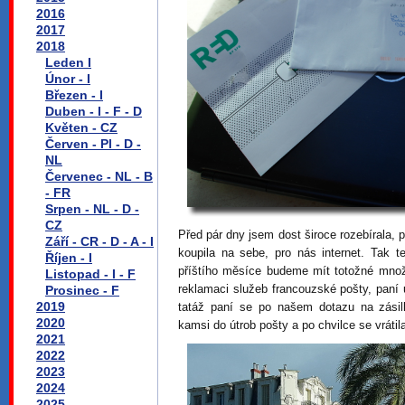
2016
2017
2018
Leden I
Únor - I
Březen - I
Duben - I - F - D
Květen - CZ
Červen - Pl - D -
NL
Červenec - NL - B
- FR
Srpen - NL - D -
CZ
Před pár dny jsem dost široce rozebírala,
Září - CR - D - A - I
koupila na sebe, pro nás internet. Ta
Říjen - I
příštího měsíce budeme mít totožné množ
Listopad - I - F
reklamaci služeb francouzské pošty, paní
Prosinec - F
2019
tatáž paní se po našem dotazu na zásil
2020
kamsi do útrob pošty a po chvilce se vráti
2021
2022
2023
2024
2025