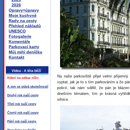
2026
Opravy+úpravy
Moje kuchyně
Rady na cesty
Přehled nákladů
UNESCO
Fotogalerie
Komentáře
Parkovací karty
Můj milý deníčku
Kontakt
Videa - A léta běží
Na naše parkoviště přijel velmi příjemný
Klikni na odkaz níže:
vyptat, jak je to s tím parkováním a že p
A sen se stává skutečností
policií, tak nám sdělil, že pán je bláze
dnešním tématem, tím je krásná vyhlídk
Druhý rok naší cesty
silnice.
Třetí rok naší cesty
Čtvrtý rok naší cesty
Pátý rok naší cesty.