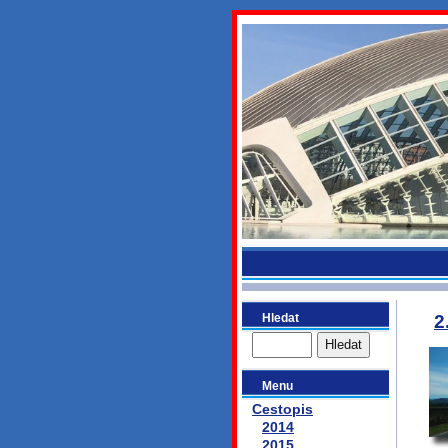
bydlikeme
Hledat
2
Menu
Cestopis
2014
2015