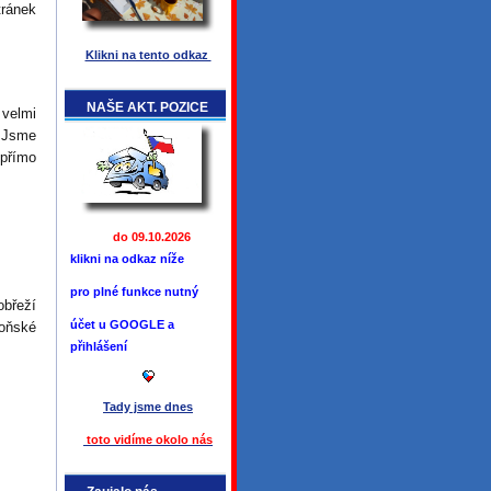
tránek
Klikni na tento odkaz
NAŠE AKT. POZICE
velmi
 Jsme
 přímo
do 09.10.2026
klikni na odkaz níže
pro plné funkce
nutný
obřeží
účet u GOOGLE a
loňské
přihlášení
Tady jsme
dnes
toto vidíme okolo ná
s