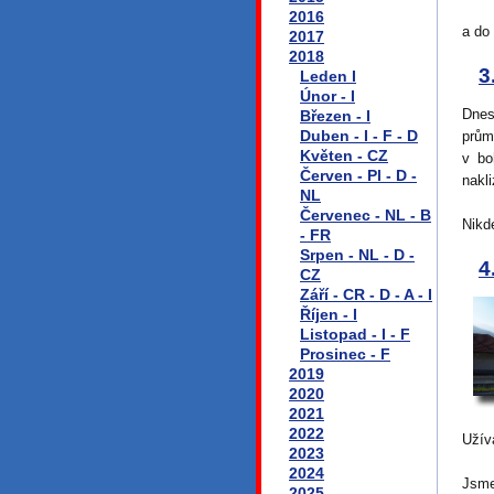
2016
a do 
2017
2018
3
Leden I
Únor - I
Dnes
Březen - I
Duben - I - F - D
prům
Květen - CZ
v bo
Červen - Pl - D -
nakl
NL
Červenec - NL - B
Nikd
- FR
Srpen - NL - D -
4
CZ
Září - CR - D - A - I
Říjen - I
Listopad - I - F
Prosinec - F
2019
2020
2021
2022
Užív
2023
2024
Jsme
2025