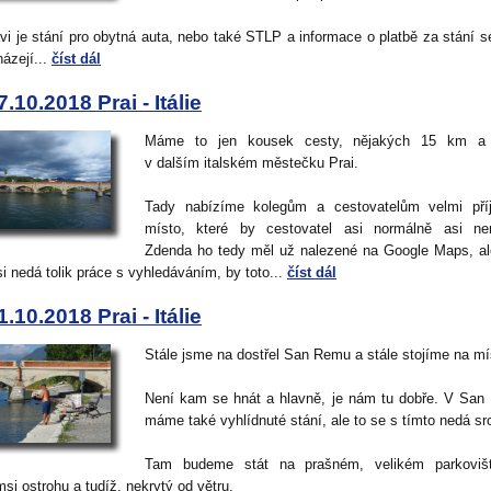
vi je stání pro obytná auta, nebo také STLP a informace o platbě za stání s
házejí...
číst dál
7.10.2018 Prai - Itálie
Máme to jen kousek cesty, nějakých 15 km a
v dalším italském městečku Prai.
Tady nabízíme kolegům a cestovatelům velmi pří
místo, které by cestovatel asi normálně asi nen
Zdenda ho tedy měl už nalezené na Google Maps, al
si nedá tolik práce s vyhledáváním, by toto...
číst dál
1.10.2018 Prai - Itálie
Stále jsme na dostřel San Remu a stále stojíme na mí
Není kam se hnát a hlavně, je nám tu dobře. V Sa
máme také vyhlídnuté stání, ale to se s tímto nedá sr
Tam budeme stát na prašném, velikém parkovišt
si ostrohu a tudíž, nekrytý od větru.