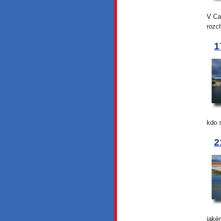
V Ca
rozc
1
kdo 
2
jakém