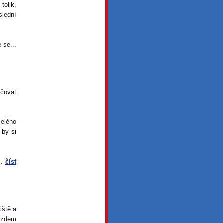
tolik,
lední
 se...
čovat
celého
 by si
..
číst
iště a
jezdem