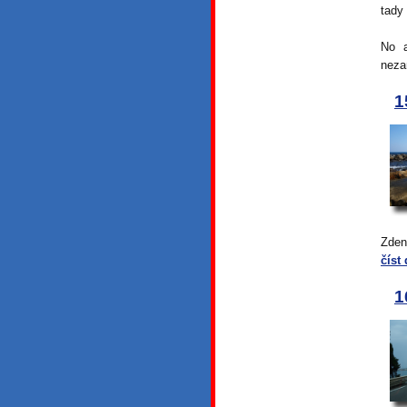
tady
No a
neza
1
Zden
číst 
1