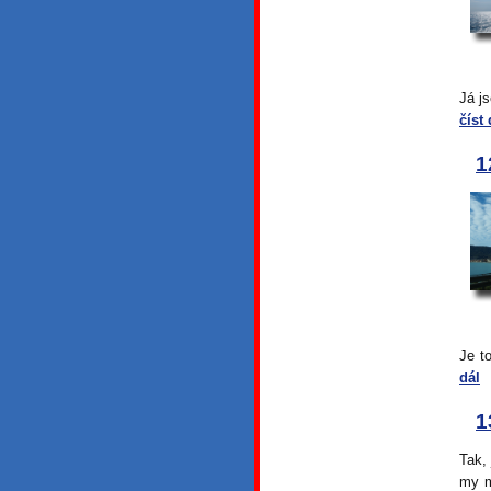
Já j
číst 
1
Je t
dál
1
Tak,
my m