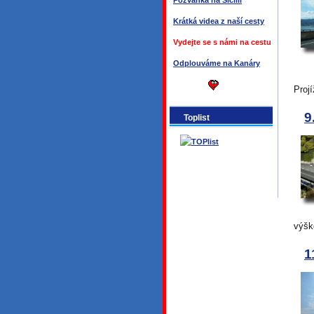
Pozvánka na Sicílii
Krátká videa z naší cesty
Vydejte se s námi na cestu
Odplouváme na Kanáry
Proj
9
Toplist
výšk
1