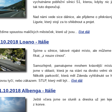
vychutnáme pobřežní silnici S1, kterou, kdyby nic j
tak tuto doporučuji.
Nad námi vede sice dálnice, ale přijdeme o překrásn
Ligurie, který stojí za to shlédnout a projet.
íždíme spoustou maličkých městeček, které už jsou...
číst dál
.10.2018 Loano - Itálie
Spíme u silnice, takové nijaké místo, ale můžem
říkat, „z nouze ctnost“.
Samozřejmě, pamatujeme mnohem krásnější místa
jsme v oblasti, která je na stání na divoko velmi s
Několik parkovišť, která měl Zdenda vyhlídnuté se 
ovou tyčí, nebo zákazem. STLP, který měl být...
číst dál
1.10.2018 Albenga - Itálie
Ještě včera jsme se slunili a dneska už jen lej
z konve.