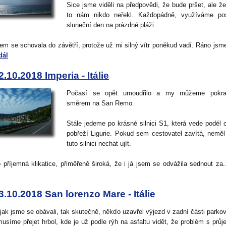
Sice jsme viděli na předpovědi, že bude pršet, ale že 
to nám nikdo neřekl. Každopádně, využíváme pos
sluneční den na prázdné pláži.
sem se schovala do závětří, protože už mi silný vítr poněkud vadí. Ráno jsme
dál
2.10.2018 Imperia - Itálie
Počasí se opět umoudřilo a my můžeme pokra
směrem na San Remo.
Stále jedeme po krásné silnici S1, která vede podél 
pobřeží Ligurie. Pokud sem cestovatel zavítá, neměl
tuto silnici nechat ujít.
o příjemná klikatice, přiměřeně široká, že i já jsem se odvážila sednout za.
3.10.2018 San lorenzo Mare - Itálie
 jak jsme se obávali, tak skutečně, někdo uzavřel výjezd v zadní části parkov
usíme přejet hrbol, kde je už podle rýh na asfaltu vidět, že problém s prů