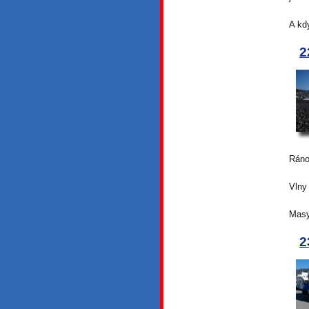
A kd
2
Ráno
Vlny 
Masy
2