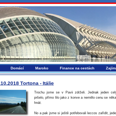
vropou.com
Domácí
Maroko
Finance na cestách
Zajím
.10.2018 Tortona - Itálie
Trochu jsme se v Pavii zdrželi. Jednak jeden ce
pršelo, přímo lilo jako z konve a nemělo cenu se něk
hnát.
No a pak jsme si ještě potřebovali leccos zařídit, jed