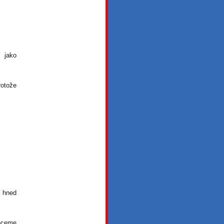
 jako
rotože
 hned
chceme