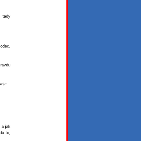
 tady
bodec,
pravdu
oje...
 a jak
dá to,