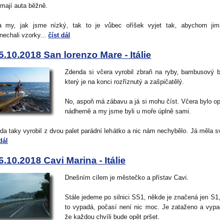
 mají auta běžně.
 my, jak jsme nízký, tak to je vůbec oříšek vyjet tak, abychom jim
nechali vzorky...
číst dál
5.10.2018 San lorenzo Mare - Itálie
Zdenda si včera vyrobil zbraň na ryby, bambusový 
který je na konci rozříznutý a zašpičatělý.
No, aspoň má zábavu a já si mohu číst. Včera bylo o
nádherně a my jsme byli u moře úplně sami.
da taky vyrobil z dvou palet parádní lehátko a nic nám nechybělo. Já měla sv
dál
6.10.2018 Cavi Marina - Itálie
Dnešním cílem je městečko a přístav Cavi.
Stále jedeme po silnici SS1, někde je značená jen S1,
to vypadá, počasí není nic moc. Je zataženo a vypa
že každou chvíli bude opět pršet.