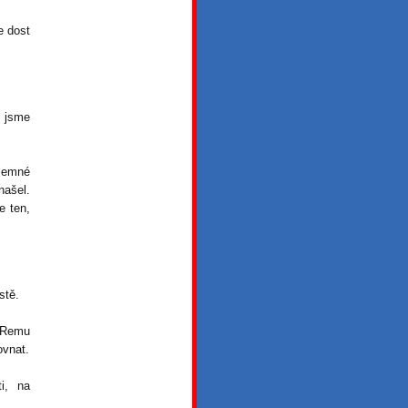
e dost
 jsme
jemné
ašel.
e ten,
stě.
n Remu
ovnat.
i, na