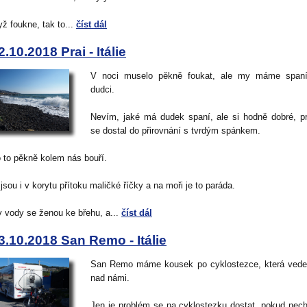
yž foukne, tak to...
číst dál
2.10.2018 Prai - Itálie
V noci muselo pěkně foukat, ale my máme spaní
dudci.
Nevím, jaké má dudek spaní, ale si hodně dobré, p
se dostal do přirovnání s tvrdým spánkem.
 to pěkně kolem nás bouří.
jsou i v korytu přítoku maličké říčky a na moři je to paráda.
 vody se ženou ke břehu, a...
číst dál
3.10.2018 San Remo - Itálie
San Remo máme kousek po cyklostezce, která vede
nad námi.
Jen je problém se na cyklostezku dostat, pokud ne