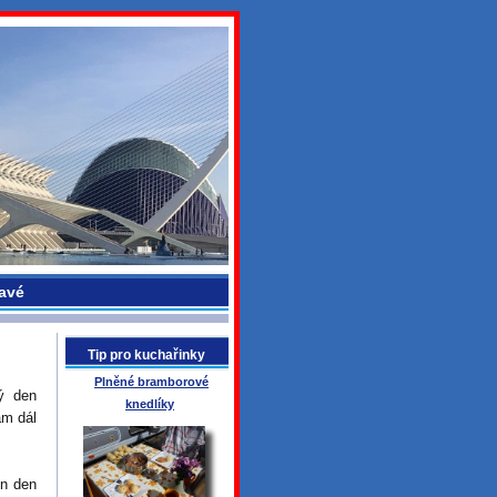
avé
Tip pro kuchařinky
Plněné bramborové
lý den
knedlíky
am dál
en den