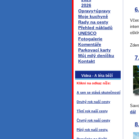
2026
6
Opravy+úpravy
Moje kuchyně
Včer
Rady na cesty
inte
Přehled nákladů
oškl
UNESCO
Fotogalerie
Komentáře
Zden
Parkovací karty
Můj milý deníčku
7
Kontakt
Videa - A léta běží
Klikni na odkaz níže:
A sen se stává skutečností
Druhý rok naší cesty
Savo
Třetí rok naší cesty
dál
Čtvrtý rok naší cesty
8
Pátý rok naší cesty.