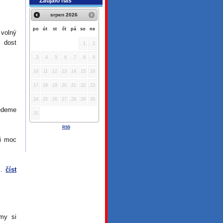
Zaujalo nás
srpen
2026
po
út
st
čt
pá
so
ne
volný
u dost
1
2
3
4
5
6
7
8
9
10
11
12
13
14
15
16
17
18
19
20
21
22
23
24
25
26
27
28
29
30
jedeme
31
RSS
ni moc
..
číst
my si