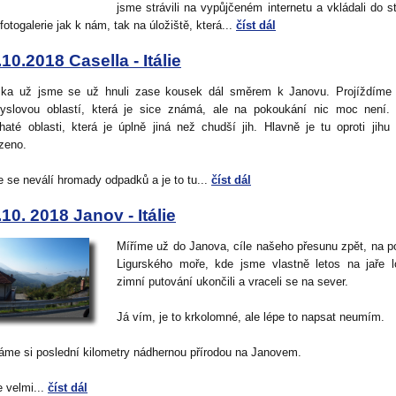
jsme strávili na vypůjčeném internetu a vkládali do s
fotogalerie jak k nám, tak na úložiště, která...
číst dál
.10.2018 Casella - Itálie
ka už jsme se už hnuli zase kousek dál směrem k Janovu. Projíždíme 
yslovou oblastí, která je sice známá, ale na pokoukání nic moc není.
haté oblasti, která je úplně jiná než chudší jih. Hlavně je tu oproti jihu
izeno.
e se neválí hromady odpadků a je to tu...
číst dál
.10. 2018 Janov - Itálie
Míříme už do Janova, cíle našeho přesunu zpět, na p
Ligurského moře, kde jsme vlastně letos na jaře 
zimní putování ukončili a vraceli se na sever.
Já vím, je to krkolomné, ale lépe to napsat neumím.
áme si poslední kilometry nádhernou přírodou na Janovem.
 velmi...
číst dál