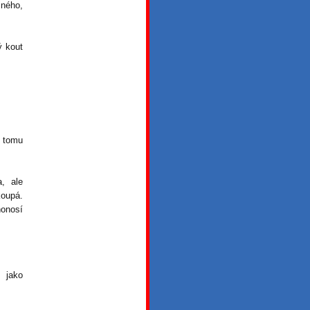
iného,
ý kout
e tomu
, ale
koupá.
honosí
e jako