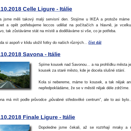
.10.2018 Celle Ligure - Itálie
a jsme měli takový malý servisní den. Stojíme u IKEA a protože máme 
rnet a opět potřebujeme leccos udělat na počítačích a hlavně, je vcelk
ivo, tak zůstáváme stát na místě a doděláváme si vše, co je potřeba.
da si aspoň v klidu uložil fotky do našich různých...
číst dál
.10.2018 Savona - Itálie
Spíme kousek nad Savonou… a na prohlídku města 
kousek za staré město, kde je docela slušné stání.
Kola si nebereme, máme to kousek, a tak nějak a
nepředpokládáme, že se v městě nějak déle zdržíme.
na má mít podle průvodce „půvabné středověké centrum“, ale to asi bylo.
.10.2018 Finale Ligure - Itálie
Dopoledne jsme čekali, až se roztrhají mraky a 