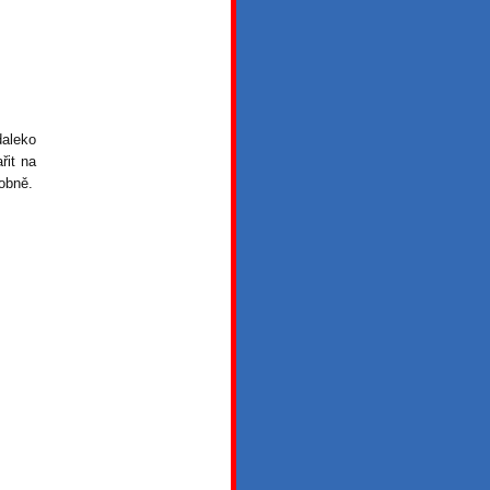
aleko
řit na
dobně.