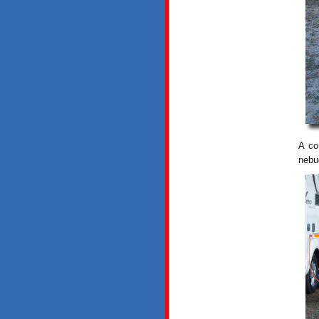
A co
nebu