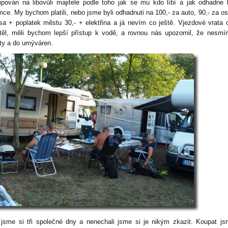
ipován na libovůli majitele podle toho jak se mu kdo líbí a jak odhadne 
mce. My bychom platili, nebo jsme byli odhadnuti na 100,- za auto, 90,- za o
sa + poplatek městu 30,- + elektřina a já nevím co ještě. Vjezdové vrata o
těl, měli bychom lepší přístup k vodě, a rovnou nás upozornil, že nesm
ety a do umýváren.
i jsme si tři společné dny a nenechali jsme si je nikým zkazit. Koupat j