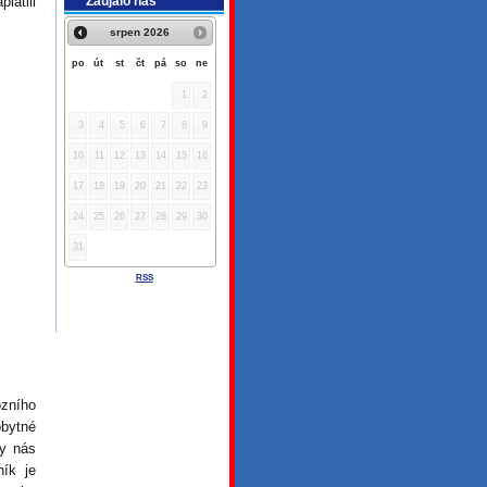
Zaujalo nás
latili
srpen
2026
po
út
st
čt
pá
so
ne
1
2
3
4
5
6
7
8
9
10
11
12
13
14
15
16
17
18
19
20
21
22
23
24
25
26
27
28
29
30
31
RSS
zního
obytné
by nás
ník je