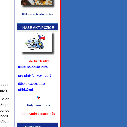
Klikni na tento odkaz
NAŠE AKT. POZICE
do 09.10.2026
klikni na odkaz níže
pro plné funkce
nutný
účet u GOOGLE a
hodou
přihlášení
nivá.
 Yvon
 že po
Tady jsme
dnes
pci se
toto vidíme okolo ná
s
hodit.
zákaz