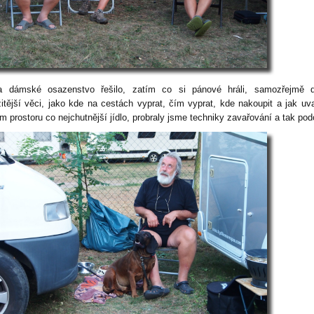
 dámské osazenstvo řešilo, zatím co si pánové hráli, samozřejmě d
žitější věci, jako kde na cestách vyprat, čím vyprat, kde nakoupit a jak uva
m prostoru co nejchutnější jídlo, probraly jsme techniky zavařování a tak po