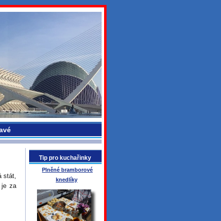
avé
Tip pro kuchařinky
Plněné bramborové
 stát,
knedlíky
 je za