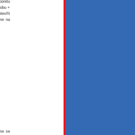
bonitu
sobu +
tevřít
íme na
sme se