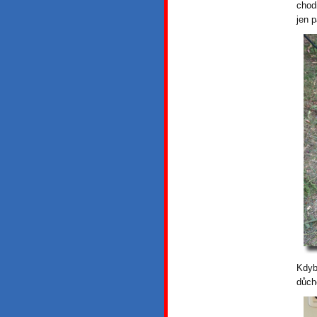
chod
jen p
Kdyb
důcho