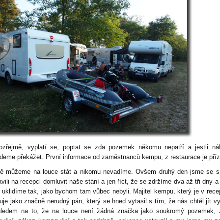
zřejmě, vyplatí se, poptat se zda pozemek někomu nepatří a jestli ná
deme překážet. První informace od zaměstnanců kempu, z restaurace je příz
ně můžeme na louce stát a nikomu nevadíme. Ovšem druhý den jsme se s
vili na recepci domluvit naše stání a jen říct, že se zdržíme dva až tři dny a
 uklidíme tak, jako bychom tam vůbec nebyli. Majitel kempu, který je v rece
uje jako značně nerudný pán, který se hned vytasil s tím, že nás chtěl jít vy
ledem na to, že na louce není žádná značka jako soukromý pozemek, 