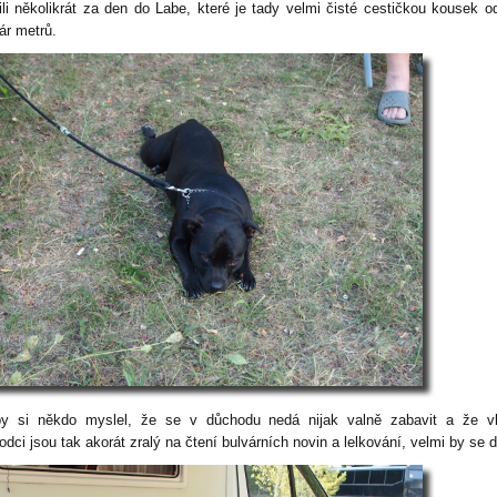
ili několikrát za den do Labe, které je tady velmi čisté cestičkou kousek o
ár metrů.
y si někdo myslel, že se v důchodu nedá nijak valně zabavit a že vl
dci jsou tak akorát zralý na čtení bulvárních novin a lelkování, velmi by se d