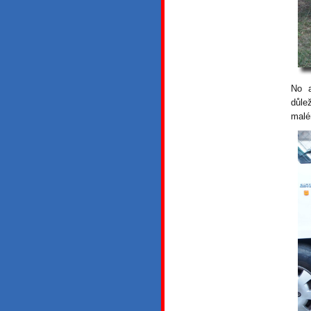
No a
důle
malé