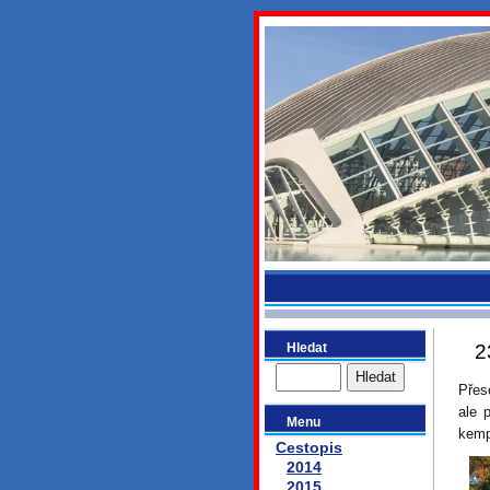
bydlikeme
Hledat
2
Přes
ale 
Menu
kemp
Cestopis
2014
2015