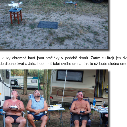
 kluky ohromně baví jsou hračičky v podobě dronů. Zatím tu lítají jen dv
de dlouho trvat a Jirka bude mít také svého drona, tak to už bude slušná sm