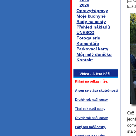
park
2026
každ
Opravy+úpravy
Moje kuchyně
Rady na cesty
Přehled nákladů
UNESCO
Fotogalerie
Komentáře
Parkovací karty
Můj milý deníčku
Kontakt
Videa - A léta běží
Klikni na odkaz níže:
A sen se stává skutečností
Druhý rok naší cesty
Třetí rok naší cesty
Což 
Čtvrtý rok naší cesty
jedn
domk
Pátý rok naší cesty.
stál