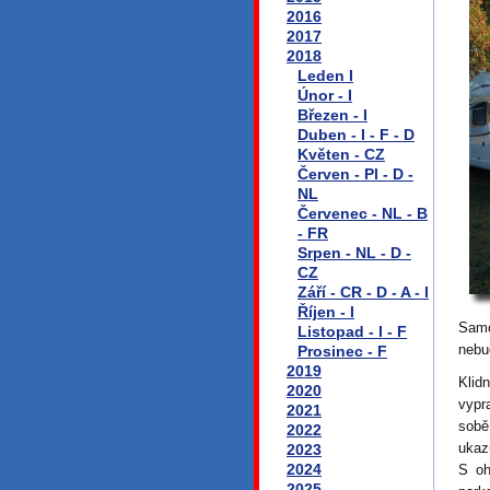
2016
2017
2018
Leden I
Únor - I
Březen - I
Duben - I - F - D
Květen - CZ
Červen - Pl - D -
NL
Červenec - NL - B
- FR
Srpen - NL - D -
CZ
Září - CR - D - A - I
Říjen - I
Samo
Listopad - I - F
nebu
Prosinec - F
2019
Klid
2020
vypra
2021
sobě
2022
ukaz
2023
2024
S oh
2025