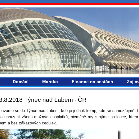
vropou.com
Domácí
Maroko
Finance na cestách
Zajím
3.8.2018 Týnec nad Labem - ČR
ouváme se do Týnce nad Labem, kde je jednak kemp, kde se samozřejmě dá
po uhrazení všech možných poplatků, nicméně my stojíme na louce, která
em a bez zákazových cedulek.