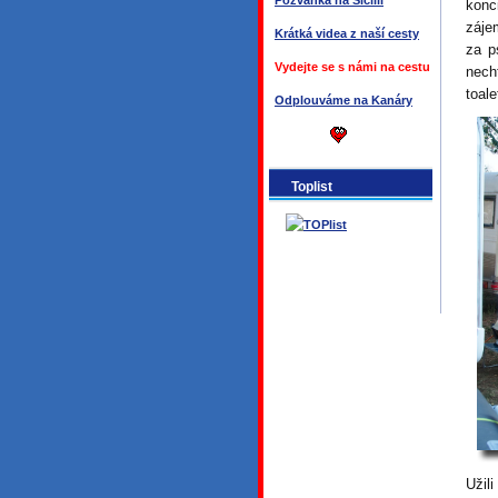
Pozvánka na Sicílii
konc
záje
Krátká videa z naší cesty
za p
Vydejte se s námi na cestu
nech
toal
Odplouváme na Kanáry
Toplist
Užil