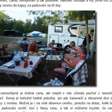
ování, zákaz kempování a tak podobně, nakonec ustoupil a my jsme mu zap
ý stovku do kapsy za parkování na tři dny.
samozřejmě je slušná cena, ale stejně v nás zůstala pachuť z neserió
ání. Kemp je bohužel hodně prázdný, jen pár karavanů a obsazené dva 
y z mnoha. Možná je i na vině absence ceníku, protože na dotaz, kolik 
o parkování uvnitř, loví z hlavy ceny, a tak si můžeme myslet, že ce