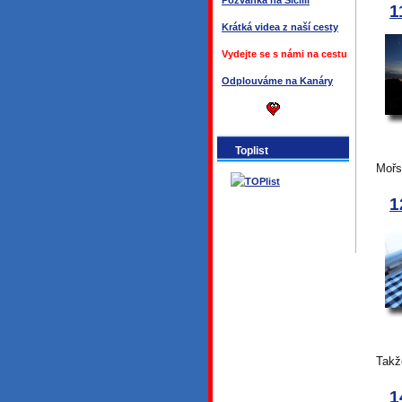
Pozvánka na Sicílii
1
Krátká videa z naší cesty
Vydejte se s námi na cestu
Odplouváme na Kanáry
Toplist
Mořs
1
Takž
1