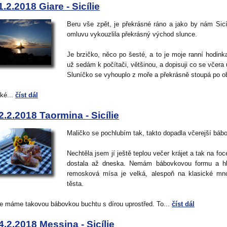
1.2.2018 Giare - Sicílie
Beru vše zpět, je překrásné ráno a jako by nám Sicí
omluvu vykouzlila překrásný východ slunce.
Je brzičko, něco po šesté, a to je moje ranní hodink
už sedám k počítači, většinou, a dopisuji co se včera 
Sluníčko se vyhouplo z moře a překrásně stoupá po o
ké...
číst dál
2.2.2018 Taormina - Sicílie
Maličko se pochlubím tak, takto dopadla včerejší báb
Nechtěla jsem jí ještě teplou večer krájet a tak na foc
dostala až dneska. Nemám bábovkovou formu a hl
remosková mísa je velká, alespoň na klasické mn
těsta.
e máme takovou bábovkou buchtu s dírou uprostřed. To...
číst dál
4.2.2018 Messina - Sicílie