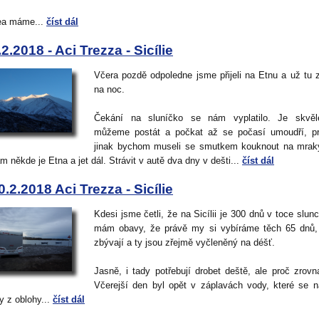
ea máme...
číst dál
.2.2018 - Aci Trezza - Sicílie
Včera pozdě odpoledne jsme přijeli na Etnu a už tu z
na noc.
Čekání na sluníčko se nám vyplatilo. Je skvěl
můžeme postát a počkat až se počasí umoudří, pr
jinak bychom museli se smutkem kouknout na mraky
am někde je Etna a jet dál. Strávit v autě dva dny v dešti...
číst dál
0.2.2018 Aci Trezza - Sicílie
Kdesi jsme četli, že na Sicílii je 300 dnů v toce slunc
mám obavy, že právě my si vybíráme těch 65 dnů,
zbývají a ty jsou zřejmě vyčleněný na déšť.
Jasně, i tady potřebují drobet deště, ale proč zrovn
Včerejší den byl opět v záplavách vody, které se 
y z oblohy...
číst dál