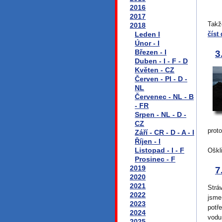
2016
2017
Takž
2018
Leden I
číst 
Únor - I
Březen - I
3
Duben - I - F - D
Květen - CZ
Červen - Pl - D -
NL
Červenec - NL - B
- FR
Srpen - NL - D -
CZ
prot
Září - CR - D - A - I
Říjen - I
Listopad - I - F
Oškl
Prosinec - F
2019
7
2020
2021
Strá
2022
jsme
2023
potř
2024
vodu
2025