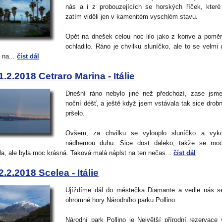
nás a i z probouzejících se horských říček, kter
zatím viděli jen v kamenitém vyschlém stavu.
Opět na dnešek celou noc lilo jako z konve a pomě
ochladilo. Ráno je chvilku sluníčko, ale to se velmi 
 na...
číst dál
1.2.2018 Cetraro Marina - Itálie
Dnešní ráno nebylo jiné než předchozí, zase jsm
noční déšť, a ještě když jsem vstávala tak sice drobn
pršelo.
Ovšem, za chvilku se vylouplo sluníčko a vykou
nádhernou duhu. Sice dost daleko, takže se moc 
la, ale byla moc krásná. Taková malá náplst na ten nečas...
číst dál
2.2.2018 Scelea - Itálie
Ujíždíme dál do městečka Diamante a vedle nás s
ohromné hory Národního parku Pollino.
Národní park Pollino je Největší přírodní rezervace 