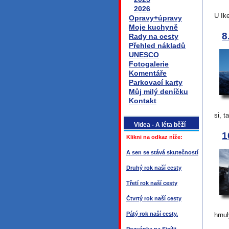
2026
U Ik
Opravy+úpravy
Moje kuchyně
8
Rady na cesty
Přehled nákladů
UNESCO
Fotogalerie
Komentáře
Parkovací karty
Můj milý deníčku
Kontakt
si, t
Videa - A léta běží
1
Klikni na odkaz níže:
A sen se stává skutečností
Druhý rok naší cesty
Třetí rok naší cesty
Čtvrtý rok naší cesty
Pátý rok naší cesty.
hrnul