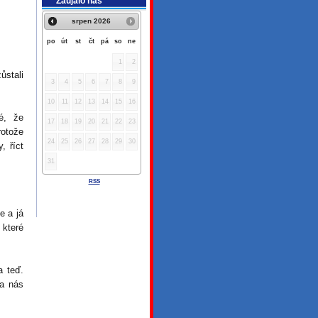
Zaujalo nás
srpen
2026
po
út
st
čt
pá
so
ne
1
2
ůstali
3
4
5
6
7
8
9
10
11
12
13
14
15
16
é, že
17
18
19
20
21
22
23
otože
24
25
26
27
28
29
30
, říct
31
RSS
e a já
 které
a teď.
na nás