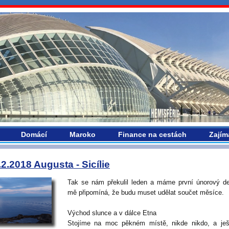
vropou.com
Domácí
Maroko
Finance na cestách
Zajím
.2.2018 Augusta - Sicílie
Tak se nám překulil leden a máme první únorový d
mě připomíná, že budu muset udělat součet měsíce.
Východ slunce a v dálce Etna
Stojíme na moc pěkném místě, nikde nikdo, a ješ