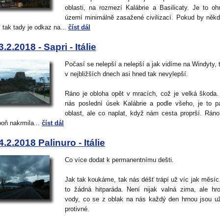
oblasti, na rozmezí Kalábrie a Basilicaty. Je to o
území minimálně zasažené civilizací. Pokud by něk
 tak tady je odkaz na...
číst dál
3.2.2018 - Sapri - Itálie
Počasí se nelepší a nelepší a jak vidíme na Windyty, 
v nejbližších dnech asi hned tak nevylepší.
Ráno je obloha opět v mracích, což je velká škoda
nás poslední úsek Kalábrie a podle všeho, je to p
oblast, ale co naplat, když nám cesta proprší. Rán
poň nakrmila...
číst dál
4.2.2018 Palinuro - Itálie
Co více dodat k permanentnímu dešti.
Jak tak koukáme, tak nás déšť trápí už víc jak měsíc
to žádná hitparáda. Není nijak valná zima, ale h
vody, co se z oblak na nás každý den hrnou jsou u
protivné.