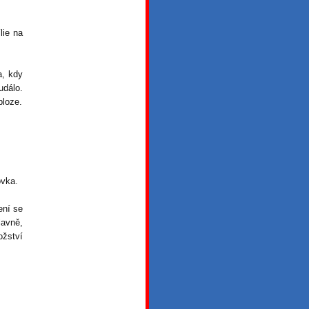
lie na
a, kdy
událo.
bloze.
ovka.
ení se
avně,
ožství