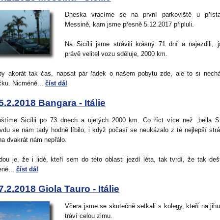
Dneska vracíme se na první parkoviště u příst
Messině, kam jsme přesně 5.12.2017 připluli.
Na Sicílii jsme strávili krásný 71 dní a najezdili, 
právě velitel vozu sděluje, 2000 km.
by akorát tak čas, napsat pár řádek o našem pobytu zde, ale to si nec
čku. Nicméně...
číst dál
5.2.2018 Bangara - Itálie
štíme Sicílii po 73 dnech a ujetých 2000 km. Co říct více než „bella Sic
vdu se nám tady hodně líbilo, i když počasí se neukázalo z té nejlepší str
na dvakrát nám nepřálo.
ou je, že i lidé, kteří sem do této oblasti jezdí léta, tak tvrdí, že tak deš
ené...
číst dál
7.2.2018 Giola Tauro - Itálie
Včera jsme se skutečně setkali s kolegy, kteří na jihu 
tráví celou zimu.