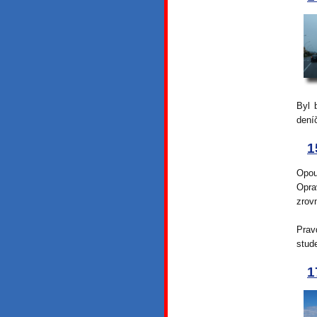
Byl 
dení
1
Opou
Opra
zrov
Pravd
stud
1