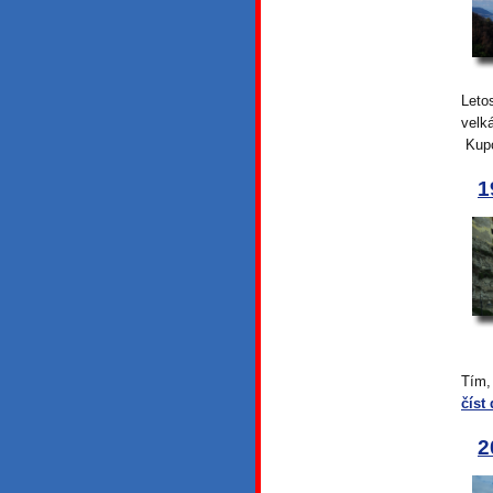
Leto
velk
Kupo
1
Tím,
číst 
2