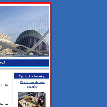
avé
Tip pro kuchařinky
Plněné bramborové
en. To
knedlíky
tě ke