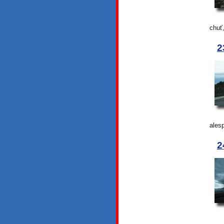
chuť,
2
ales
2