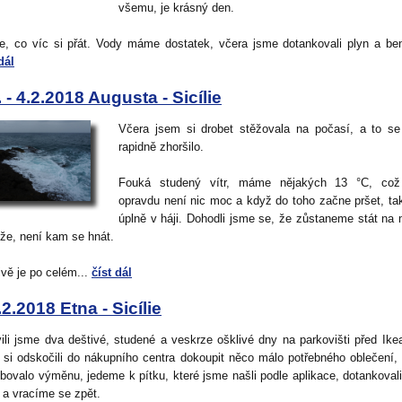
všemu, je krásný den.
e, co víc si přát. Vody máme dostatek, včera jsme dotankovali plyn a ben
dál
. - 4.2.2018 Augusta - Sicílie
Včera jsem si drobet stěžovala na počasí, a to se
rapidně zhoršilo.
Fouká studený vítr, máme nějakých 13 °C, což
opravdu není nic moc a když do toho začne pršet, tak
úplně v háji. Dohodli jsme se, že zůstaneme stát na 
ože, není kam se hnát.
ivě je po celém...
číst dál
.2.2018 Etna - Sicílie
vili jsme dva deštivé, studené a veskrze ošklivé dny na parkovišti před Ike
 si odskočili do nákupního centra dokoupit něco málo potřebného oblečení,
ebovalo výměnu, jedeme k pítku, které jsme našli podle aplikace, dotankoval
 a vracíme se zpět.