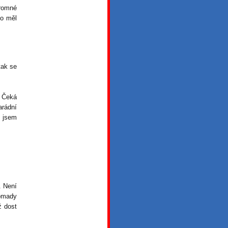
hromné
do měl
tak se
. Čeká
arádní
o jsem
. Není
romady
ž dost