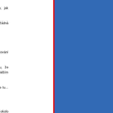
, jak
 žádná
tování
u, že
Dalším
 tu...
 okolo