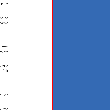
é jsme
rně se
rychle
e měli
ě, ale
zlilo
fotit
e tyčí
v této