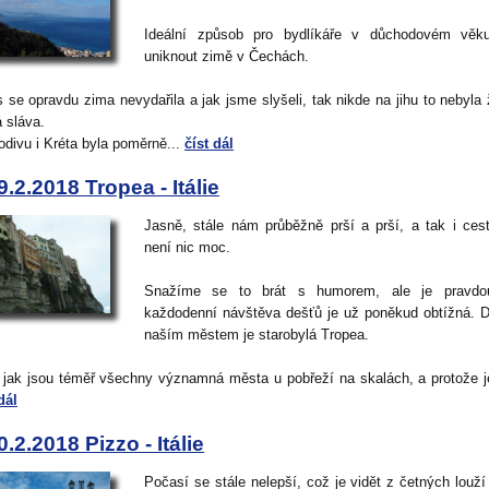
Ideální způsob pro bydlíkáře v důchodovém věku
uniknout zimě v Čechách.
s se opravdu zima nevydařila a jak jsme slyšeli, tak nikde na jihu to nebyla
á sláva.
divu i Kréta byla poměrně...
číst dál
9.2.2018 Tropea - Itálie
Jasně, stále nám průběžně prší a prší, a tak i ces
není nic moc.
Snažíme se to brát s humorem, ale je pravdo
každodenní návštěva dešťů je už poněkud obtížná. 
naším městem je starobylá Tropea.
 jak jsou téměř všechny významná města u pobřeží na skalách, a protože je
dál
0.2.2018 Pizzo - Itálie
Počasí se stále nelepší, což je vidět z četných louží