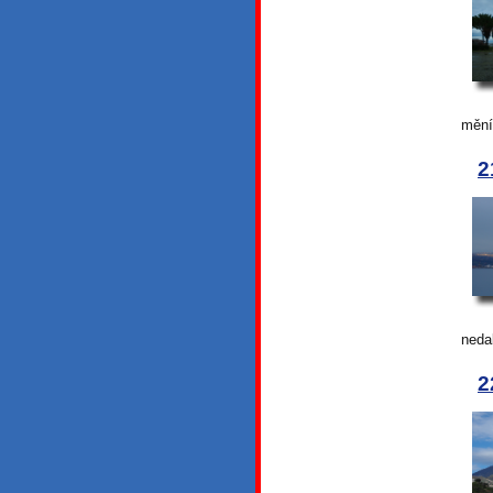
mění
2
neda
2