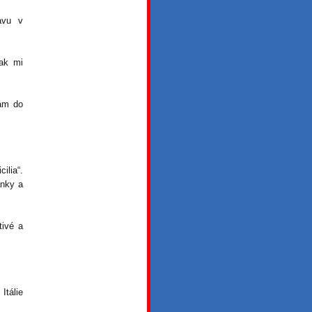
avu v
jak mi
hám do
ilia“.
ánky a
tivé a
Itálie