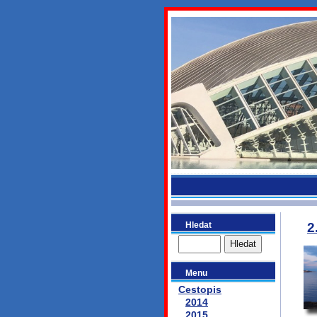
bydlikeme
Hledat
2
Menu
Cestopis
2014
2015