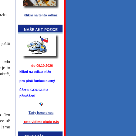
zín...
Klikni na tento odkaz
NAŠE AKT. POZICE
 ještě
 teda
do 09.10.2026
 je to
klikni na odkaz níže
místě,
pro plné funkce
nutný
účet u GOOGLE a
přihlášení
Tady jsme
dnes
a. Jen
 co už
toto vidíme okolo ná
s
i jsme