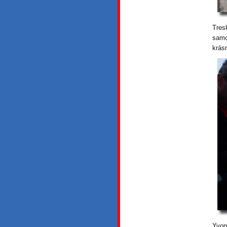
Tres
samo
krás
Yvon