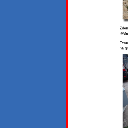
Zden
těším
Yvon
na gr