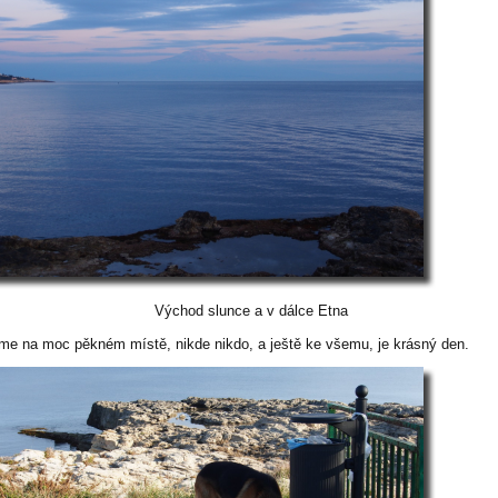
Východ slunce a v dálce Etna
íme na moc pěkném místě, nikde nikdo, a ještě ke všemu, je krásný den.