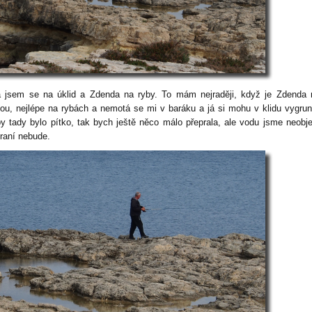
a jsem se na úklid a Zdenda na ryby. To mám nejraději, když je Zdenda
nou, nejlépe na rybách a nemotá se mi v baráku a já si mohu v klidu vygrun
y tady bylo pítko, tak bych ještě něco málo přeprala, ale vodu jsme neobjev
praní nebude.