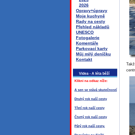
2026
Opravy+úpravy
Moje kuchyně
Rady na cesty
Přehled nákladů
UNESCO
Fotogalerie
Komentáře
Parkovací karty
Můj milý deníčku
Kontakt
Takž
centr
Videa - A léta běží
Klikni na odkaz níže:
A sen se stává skutečností
Druhý rok naší cesty
Třetí rok naší cesty
Čtvrtý rok naší cesty
Pátý rok naší cesty.