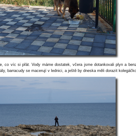
e, co víc si přát. Vody máme dostatek, včera jsme dotankovali plyn a ben
ály, barracudy se macerují v lednici, a ještě by dneska měli dorazit kolegáčk