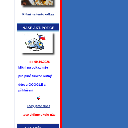
Klikni na tento odkaz
NAŠE AKT. POZICE
do 09.10.2026
klikni na odkaz níže
pro plné funkce
nutný
účet u GOOGLE a
přihlášení
Tady jsme
dnes
toto vidíme okolo ná
s