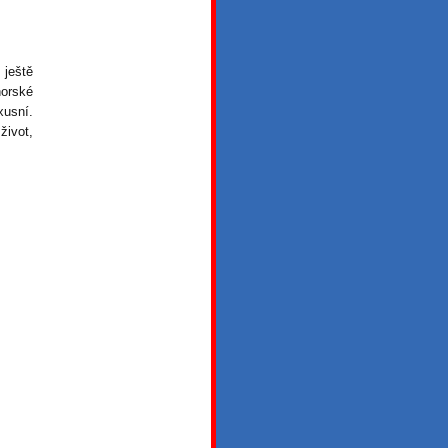
 ještě
norské
xusní.
život,