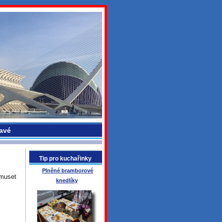
avé
Tip pro kuchařinky
Plněné bramborové
 muset
knedlíky