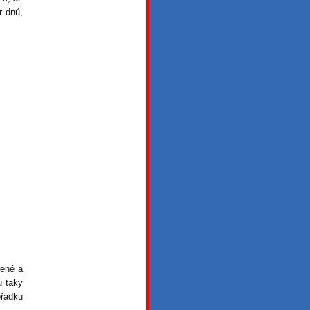
r dnů,
lené a
u taky
ořádku