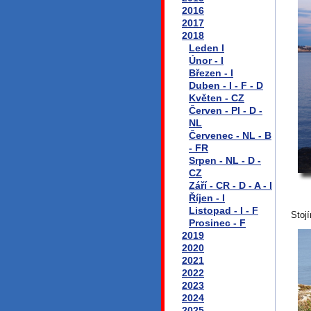
2016
2017
2018
Leden I
Únor - I
Březen - I
Duben - I - F - D
Květen - CZ
Červen - Pl - D -
NL
Červenec - NL - B
- FR
Srpen - NL - D -
CZ
Září - CR - D - A - I
Říjen - I
Listopad - I - F
Stoj
Prosinec - F
2019
2020
2021
2022
2023
2024
2025