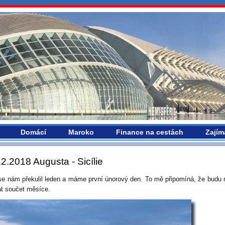
vropou.com
Domácí
Maroko
Finance na cestách
Zajím
.2.2018 Augusta - Sicílie
se nám překulil leden a máme první únorový den. To mě připomíná, že budu
at součet měsíce.