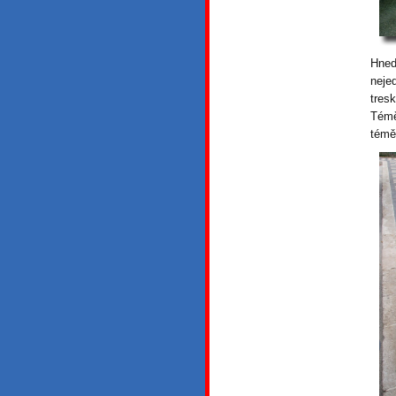
Hned
neje
tres
Témě
témě