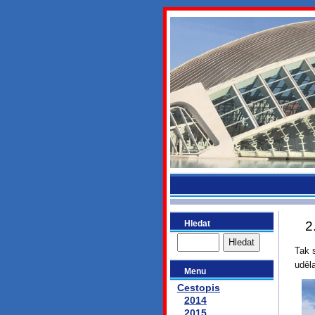
bydlikeme
Hledat
2
Tak 
uděl
Menu
Cestopis
2014
2015