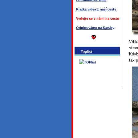
Pozvánka na Sicílii
Krátká videa z naší cesty
Vydejte se s námi na cestu
Odplouváme na Kanáry
Vrhl
stra
Toplist
Kdyb
tak 