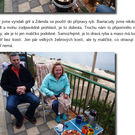
 jsme vyndali gril a Zdenda se pouští do přípravy ryb. Barracudy jsme nikdo
dl a mohu zodpovědně prohlásit, je to dobrota. Trochu nám to připomnělo 
ky, ale je to jen maličko podobné. Samozřejmě, je to dravá ryba a maso má lu
ř bez kostí. Jen pár velkých žebrových kostí, ale ty maličké, co otravují 
ř nemá.