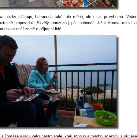
ka hezky plátkuje, barracuda také, ale méně, ale i tak je výborná. Veče
zřejmě propovídali. Skvělý manželský pár, pohodáři. Jižní Morava mluví z
ná oblast naší země a příjmení lidé.
 s Tomášem jsou velcí cestovatelé, kteří mnoho a mnoho let jezdili s přívěs