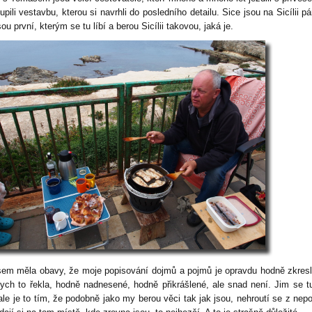
upili vestavbu, kterou si navrhli do posledního detailu. Sice jsou na Sicílii pá
sou první, kterým se tu líbí a berou Sicílii takovou, jaká je.
sem měla obavy, že moje popisování dojmů a pojmů je opravdu hodně zkres
bych to řekla, hodně nadnesené, hodně přikrášlené, ale snad není. Jim se t
 ale je to tím, že podobně jako my berou věci tak jak jsou, nehroutí se z nep