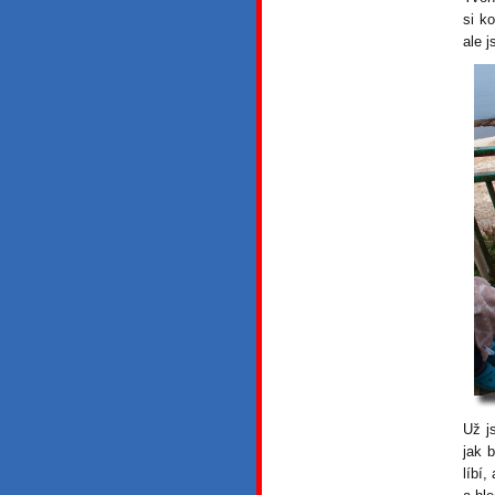
si ko
ale j
Už j
jak 
líbí,