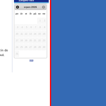
Zaujalo nás
srpen
2026
po
út
st
čt
pá
so
ne
1
2
3
4
5
6
7
8
9
10
11
12
13
14
15
16
17
18
19
20
21
22
23
24
25
26
27
28
29
30
zín do
31
ové.
RSS