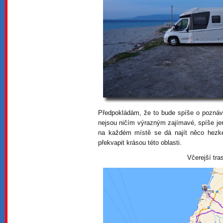
Předpokládám, že to bude spíše o poznáv
nejsou ničím výrazným zajímavé, spíše je
na každém místě se dá najít něco hezké
překvapit krásou této oblasti.
Včerejší tra