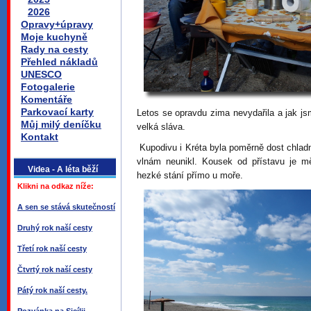
2026
Opravy+úpravy
Moje kuchyně
Rady na cesty
Přehled nákladů
UNESCO
Fotogalerie
Komentáře
Parkovací karty
Letos se opravdu zima nevydařila a jak jsm
Můj milý deníčku
velká sláva.
Kontakt
Kupodivu i Kréta byla poměrně dost chladná
vlnám neunikl. Kousek od přístavu je m
Videa - A léta běží
hezké stání přímo u moře.
Klikni na odkaz níže:
A sen se stává skutečností
Druhý rok naší cesty
Třetí rok naší cesty
Čtvrtý rok naší cesty
Pátý rok naší cesty.