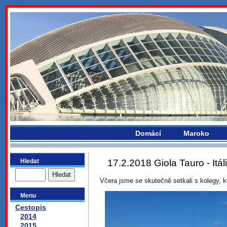
bydlikemevropou.com
Domácí
Maroko
Hledat
17.2.2018 Giola Tauro - Itál
Včera jsme se skutečně setkali s kolegy, kte
Menu
Cestopis
2014
2015