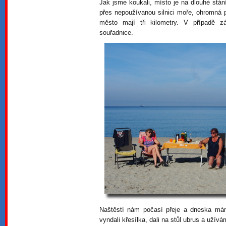
Jak jsme koukali, místo je na dlouhé stán
přes nepoužívanou silnici moře, ohromná 
město mají tři kilometry. V případě
souřadnice.
Naštěstí nám počasí přeje a dneska má
vyndali křesílka, dali na stůl ubrus a užívá