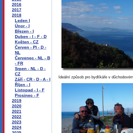
2016
2017
2018
Leden I
Únor - I
Březen - I
Duben - I - F - D
Květen - CZ
Červen - Pl - D -
NL
Červenec - NL - B
- FR
Srpen - NL - D -
CZ
Ideální způsob pro bydlíkáře v důchodovém
Září - CR - D - A - I
Říjen - I
Listopad - I - F
Prosinec - F
2019
2020
2021
2022
2023
2024
2025