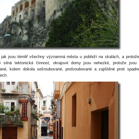
 jak jsou téměř všechny významná města u pobřeží na skalách, a protože
i silná tektonická činnost, okrajové domy jsou nehezké, protože jsou
ané, kolem dokola sešroubované, prošroubované a zajištěné proti spadnu
sech.