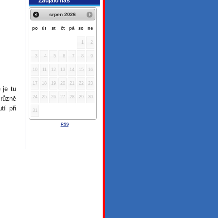
Zaujalo nás
srpen
2026
po
út
st
čt
pá
so
ne
1
2
3
4
5
6
7
8
9
10
11
12
13
14
15
16
17
18
19
20
21
22
23
 je tu
24
25
26
27
28
29
30
 různě
tí při
31
RSS