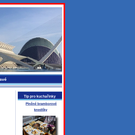
avé
Tip pro kuchařinky
Plněné bramborové
knedlíky