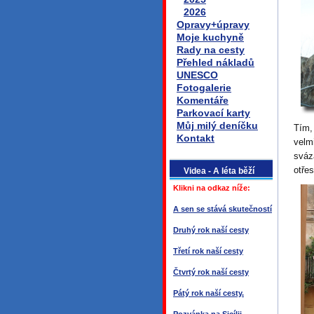
2026
Opravy+úpravy
Moje kuchyně
Rady na cesty
Přehled nákladů
UNESCO
Fotogalerie
Komentáře
Parkovací karty
Můj milý deníčku
Tím,
Kontakt
velm
sváz
otře
Videa - A léta běží
Klikni na odkaz níže:
A sen se stává skutečností
Druhý rok naší cesty
Třetí rok naší cesty
Čtvrtý rok naší cesty
Pátý rok naší cesty.