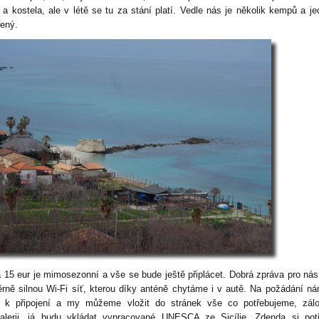
í a kostela, ale v létě se tu za stání platí. Vedle nás je několik kempů a je
řený.
 15 eur je mimosezonní a vše se bude ještě připlácet. Dobrá zpráva pro nás
rně silnou Wi-Fi síť, kterou díky anténě chytáme i v autě. Na požádání ná
 k připojení a my můžeme vložit do stránek vše co potřebujeme, zálo
galerii, já budu vkládat vypracované UNESCA ze Sicílie, Zdenda si pot