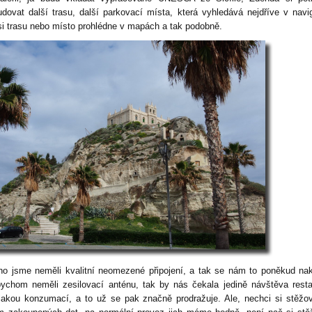
udovat další trasu, další parkovací místa, která vyhledává nejdříve v navi
si trasu nebo místo prohlédne v mapách a tak podobně.
ho jsme neměli kvalitní neomezené připojení, a tak se nám to poněkud nak
ychom neměli zesilovací anténu, tak by nás čekala jedině návštěva rest
jakou konzumací, a to už se pak značně prodražuje. Ale, nechci si stěžo