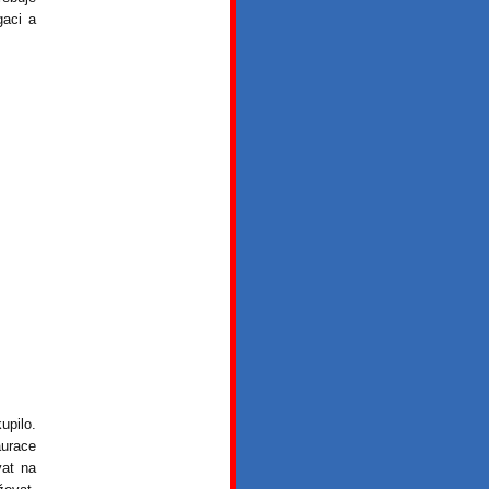
gaci a
upilo.
aurace
vat na