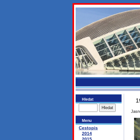
bydlikeme
Hledat
1
Jasn
Menu
Cestopis
2014
2015