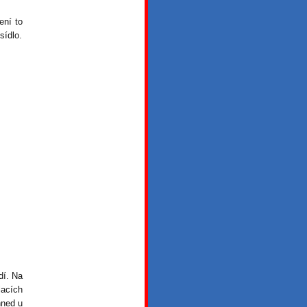
ení to
sídlo.
dí. Na
lacích
hned u