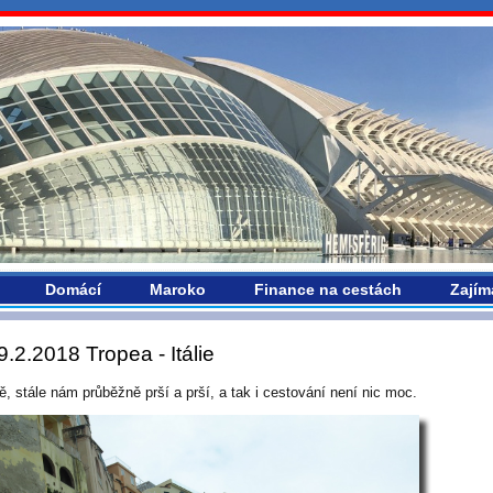
vropou.com
Domácí
Maroko
Finance na cestách
Zajím
9.2.2018 Tropea - Itálie
ě, stále nám průběžně prší a prší, a tak i cestování není nic moc.