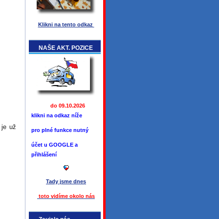
Klikni na tento odkaz
NAŠE AKT. POZICE
do 09.10.2026
klikni na odkaz níže
 je už
pro plné funkce
nutný
účet u GOOGLE a
přihlášení
Tady jsme
dnes
toto vidíme okolo ná
s