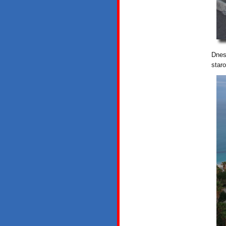
Dnes
star