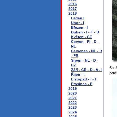
2016
2017
2018
Leden I
Únor - I
Březen - I
Duben - I - F - D
Květen - CZ
Červen - Pl - D -
NL
Červenec - NL - B
- FR
Srpen - NL - D -
CZ
Snaž
Září - CR - D - A - I
poně
Říjen - I
Listopad - I - F
Prosinec - F
2019
2020
2021
2022
2023
2024
2025