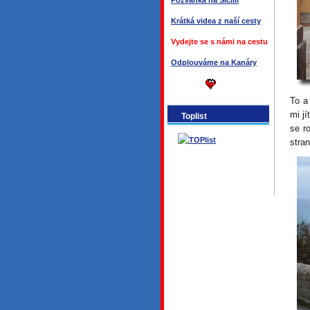
Pozvánka na Sicílii
Krátká videa z naší cesty
Vydejte se s námi na cestu
Odplouváme na Kanáry
To a
mi j
Toplist
se r
stra