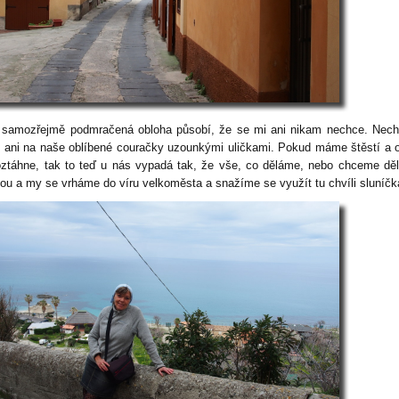
 samozřejmě podmračená obloha působí, že se mi ani nikam nechce. Nec
ít ani na naše oblíbené couračky uzounkými uličkami. Pokud máme štěstí a 
oztáhne, tak to teď u nás vypadá tak, že vše, co děláme, nebo chceme děl
nou a my se vrháme do víru velkoměsta a snažíme se využít tu chvíli sluníčk