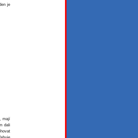
den je
, mají
m dali
hovat
řebuje