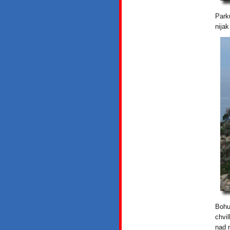
Park
nijak
Bohu
chvi
nad 