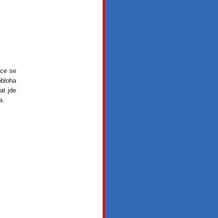
hce se
obloha
at jde
a.