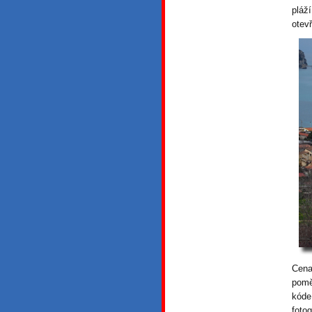
pláž
otev
Cena
pomě
kóde
foto