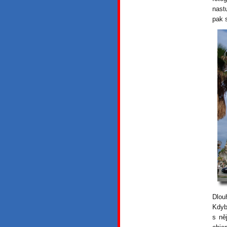
nast
pak 
Dlou
Kdyb
s ně