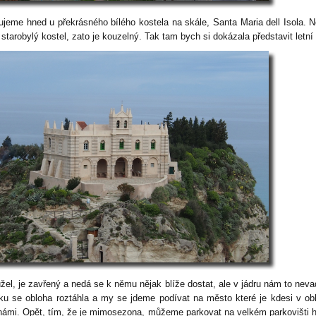
ujeme hned u překrásného bílého kostela na skále, Santa Maria dell Isola. N
 starobylý kostel, zato je kouzelný. Tak tam bych si dokázala představit letní 
žel, je zavřený a nedá se k němu nějak blíže dostat, ale v jádru nám to neva
lku se obloha roztáhla a my se jdeme podívat na město které je kdesi v ob
námi. Opět, tím, že je mimosezona, můžeme parkovat na velkém parkovišti 