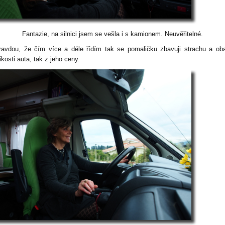
Fantazie, na silnici jsem se vešla i s kamionem. Neuvěřitelné.
ravdou, že čím více a déle řídím tak se pomaličku zbavuji strachu a ob
ikosti auta, tak z jeho ceny.