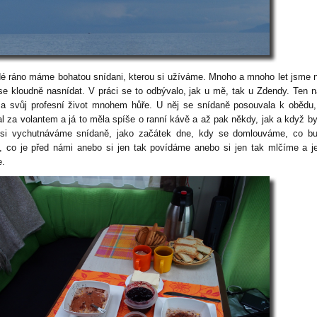
é ráno máme bohatou snídani, kterou si užíváme. Mnoho a mnoho let jsme 
se kloudně nasnídat. V práci se to odbývalo, jak u mě, tak u Zdendy. Ten 
za svůj profesní život mnohem hůře. U něj se snídaně posouvala k obědu
al za volantem a já to měla spíše o ranní kávě a až pak někdy, jak a když by
si vychutnáváme snídaně, jako začátek dne, kdy se domlouváme, co b
t, co je před námi anebo si jen tak povídáme anebo si jen tak mlčíme a 
e.