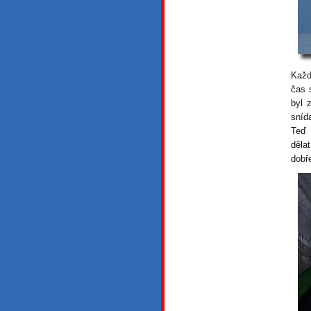
Každ
čas 
byl 
sníd
Teď 
děla
dobř