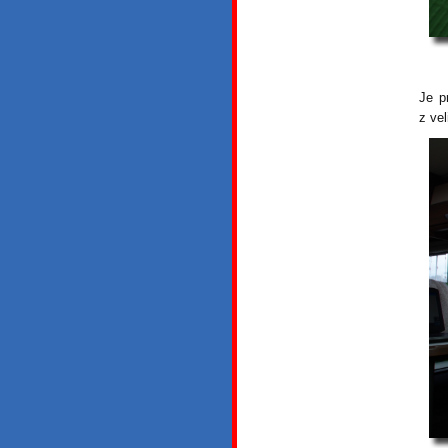
Je p
z vel