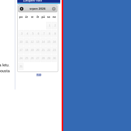
Zaujalo nás
srpen
2026
po
út
st
čt
pá
so
ne
1
2
3
4
5
6
7
8
9
10
11
12
13
14
15
16
17
18
19
20
21
22
23
24
25
26
27
28
29
30
 letu.
31
pousta
RSS