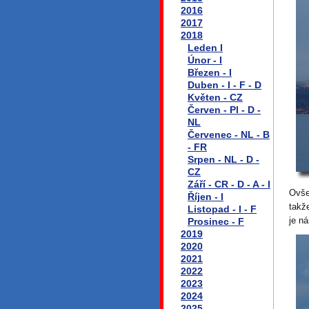
2016
2017
2018
Leden I
Únor - I
Březen - I
Duben - I - F - D
Květen - CZ
Červen - Pl - D -
NL
Červenec - NL - B
- FR
Srpen - NL - D -
CZ
Září - CR - D - A - I
Ovše
Říjen - I
takž
Listopad - I - F
je n
Prosinec - F
2019
2020
2021
2022
2023
2024
2025