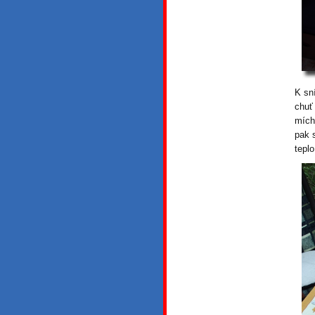
K sn
chuť
mích
pak 
tepl