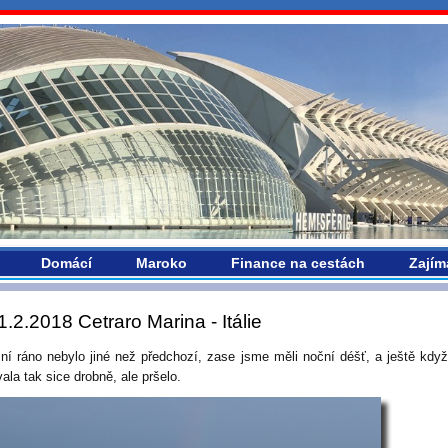
vropou.com
Domácí
Maroko
Finance na cestách
Zajím
1.2.2018 Cetraro Marina - Itálie
ní ráno nebylo jiné než předchozí, zase jsme měli noční déšť, a ještě kdy
ala tak sice drobně, ale pršelo.