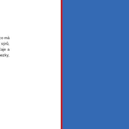
 co má
 sýrů,
čaje a
hezky,