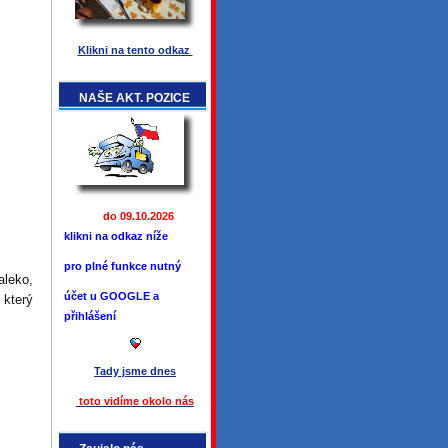
Klikni na tento odkaz
NAŠE AKT. POZICE
do 09.10.2026
klikni na odkaz níže
pro plné funkce
nutný
aleko,
účet u GOOGLE a
 který
přihlášení
Tady jsme
dnes
toto vidíme okolo ná
s