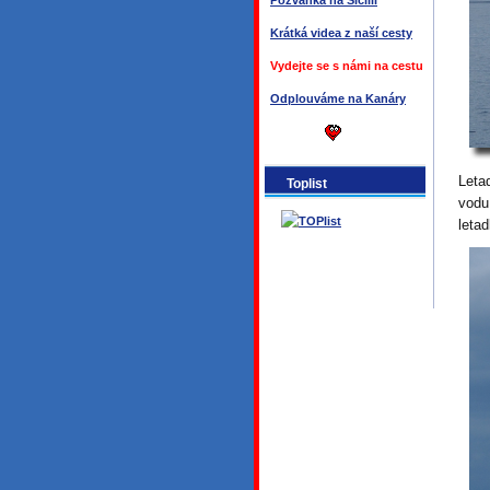
Pozvánka na Sicílii
Krátká videa z naší cesty
Vydejte se s námi na cestu
Odplouváme na Kanáry
Letad
Toplist
vodu
letad