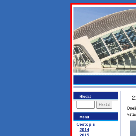
bydlikeme
Hledat
2
Dneš
vstáv
Menu
Cestopis
2014
2015