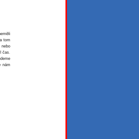
neměli
na tom
, nebo
l čas.
udeme
je nám