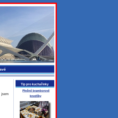
avé
Tip pro kuchařinky
Plněné bramborové
ž jsem
knedlíky