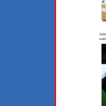
Jed
mali