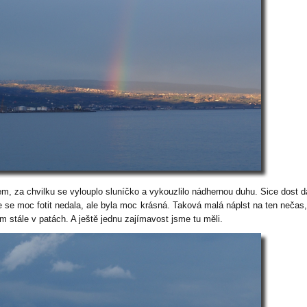
m, za chvilku se vylouplo sluníčko a vykouzlilo nádhernou duhu. Sice dost d
e se moc fotit nedala, ale byla moc krásná. Taková malá náplst na ten nečas,
ám stále v patách. A ještě jednu zajímavost jsme tu měli.