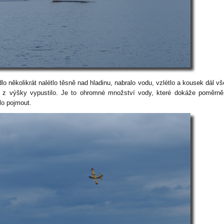
lo několikrát nalétlo těsně nad hladinu, nabralo vodu, vzlétlo a kousek dál v
 z výšky vypustilo. Je to ohromné množství vody, které dokáže poměrn
lo pojmout.