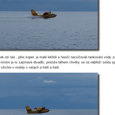
ek od nás , přes kopec je malé letiště a hasiči nacvičovali tankování vody za
o místní je to zajímavé divadlo, protože během chvilky se na nábřeží sešla s
a všichni s mobily v rukách a fotili a fotili.