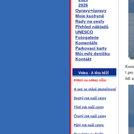
2026
Opravy+úpravy
Moje kuchyně
Rady na cesty
Přehled nákladů
UNESCO
Fotogalerie
Komentáře
Parkovací karty
Můj milý deníčku
Kontakt
Kous
I pr
Videa - A léta běží
lidí 
Klikni na odkaz níže:
A sen se stává skutečností
Druhý rok naší cesty
Třetí rok naší cesty
Čtvrtý rok naší cesty
Pátý rok naší cesty.