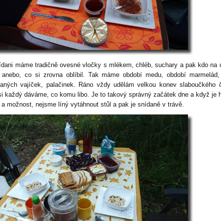
ídani máme tradičně ovesné vločky s mlékem, chléb, suchary a pak kdo na
 anebo, co si zrovna oblíbil. Tak máme období medu, období marmelád,
aných vajíček, palačinek. Ráno vždy udělám velkou konev slaboučkého 
si každý dáváme, co komu libo. Je to takový správný začátek dne a když je 
o a možnost, nejsme líný vytáhnout stůl a pak je snídaně v trávě.