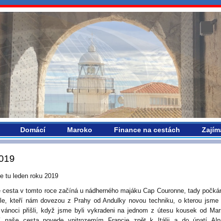
vropou.com
Domácí
Maroko
Finance na cestách
Zajím
019
 tu leden roku 2019
 cesta v tomto roce začíná u nádherného majáku Cap Couronne, tady počk
ele, kteří nám dovezou z Prahy od Andulky novou techniku, o kterou jsme
 vánoci přišli, když jsme byli vykradeni na jednom z útesu kousek od Mars
í naše cesta povede vnitrozemím Francie zpět k Itálii a do úpatí Alp