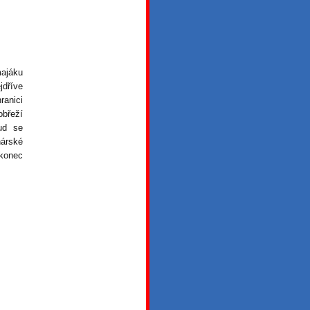
majáku
dříve
anici
břeží
ud se
nárské
 konec