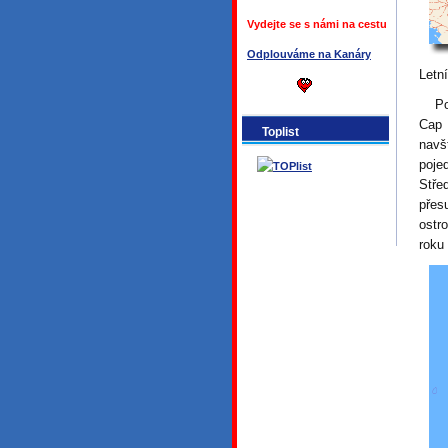
Vydejte se s námi na cestu
Odplouváme na Kanáry
Letn
Posl
Cap 
Toplist
navš
poje
Stře
přes
ostr
roku