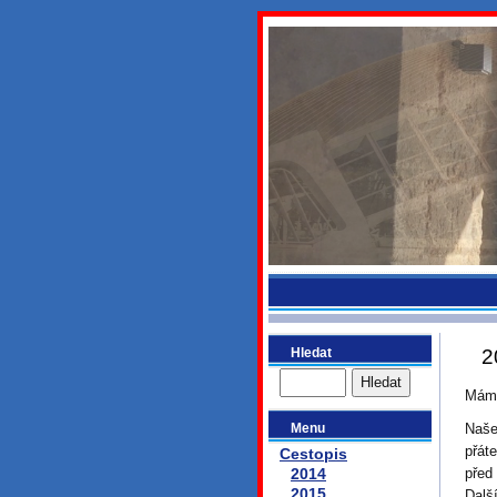
bydlikeme
Hledat
2
Máme
Menu
Naše
přát
Cestopis
2014
před
2015
Dalš