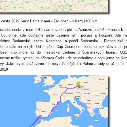
í cesta 2019 Saint Pair sur mer - Zellingen - Káraný1700 km
ední cesta v roce 2019 nás zavede zpět na Azurové pobřeží Francie k 
Couronne, kde doufejme ještě užijeme letní počasí a koupání. Ale nej
tívíme Bodamské jezero, Konstanci a podél Švýcarsko - Francouzké hr
deme dále na na jih. Od majáku Cap Couronne budeme pokračovat po po
dozemního moře až do městečka Cerbére u Španělských hranic. Odt
uneme trošku rychleji do přístavu Cadiz,kde se nalodíme a poplujeme na Ka
ovy. Jako první navštívíme ten nejvzdálenější La Palmu a tady si užijeme
 2019