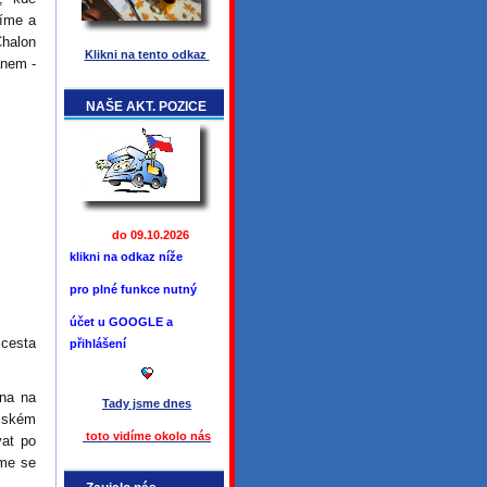
číme a
Chalon
Klikni na tento odkaz
anem -
NAŠE AKT. POZICE
do 09.10.2026
klikni na odkaz níže
pro plné funkce
nutný
účet u GOOGLE a
cesta
přihlášení
na na
Tady jsme
dnes
šském
toto vidíme okolo ná
s
vat po
eme se