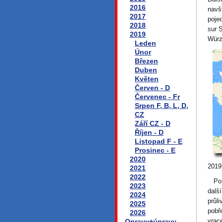
2016
navš
2017
poje
2018
sur 
2019
Würz
Leden
Únor
Březen
Duben
Květen
Červen - D
Červenec - Fr
Srpen F, B, L, D,
CZ
Září CZ - D
Říjen - D
Listopad F - E
Prosinec - E
2020
2019
2021
2022
Po v
2023
dalš
2024
průl
2025
pobř
2026
vrace
Opravy+úpravy