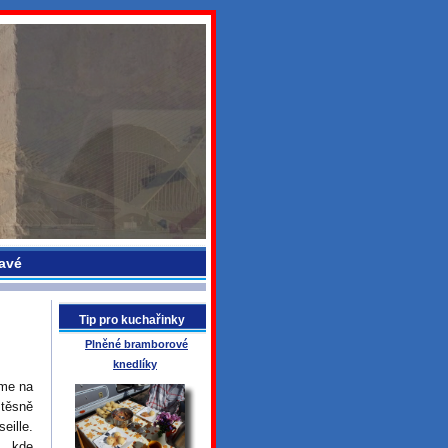
avé
Tip pro kuchařinky
Plněné bramborové
knedlíky
áme na
 těsně
eille.
, kde