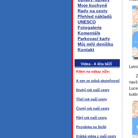
Moje kuchyně
Rady na cesty
Přehled nákladů
UNESCO
Fotogalerie
Komentáře
Parkovací karty
Můj milý deníčku
Kontakt
Videa - A léta běží
Letn
Klikni na odkaz níže:
Z mě
A sen se stává skutečností
nav
Luce
Druhý rok naší cesty
kotli
Třetí rok naší cesty
Čtvrtý rok naší cesty
Pátý rok naší cesty.
Pozvánka na Sicílii
Krátká videa z naší cesty