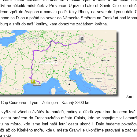
tívíme několik městeček v Provence. U jezera Lake of Sainte-Croix se oto
deme zpět do Avignon a pomalu podél řeky Rhony na sever do Lyonu dále 
Saone na Dijon a pořád na sever do Německa Směrem na Frankfurt nad Moh
burg a zpět do naší kotliny, kam dorazíme začátkem května.
Jarní 
 Cap Couronne - Lyon - Zellingen - Karaný 2300 km
yřízení všech návštěv kamarádů, rodiny a úřadů vyrazíme koncem květ
í cestu směrem do Francouzkého města Calais, kde se napojíme v Laman
ivu na místo, kde jsme loni naší letní cestu ukončili. Dále budeme pokračo
eží až do Kltekého moře, kde u města Granville ukončíme putování a začn
t zpět.