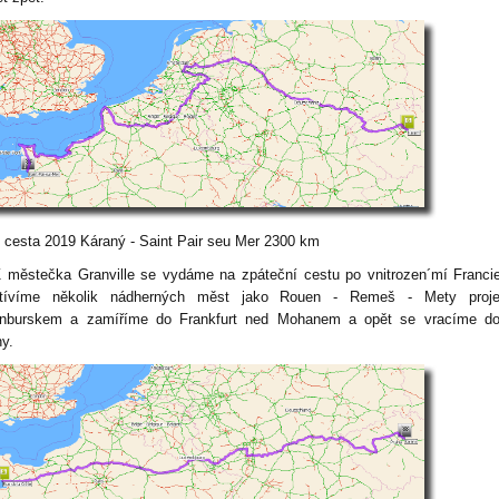
í cesta 2019 Káraný - Saint Pair seu Mer 2300 km
stečka Granville se vydáme na zpáteční cestu po vnitrozen´mí Francie
štívíme několik nádherných měst jako Rouen - Remeš - Mety proj
nburskem a zamíříme do Frankfurt ned Mohanem a opět se vracíme do
ny.