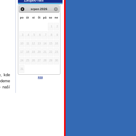
Zaujalo nás
srpen
2026
po
út
st
čt
pá
so
ne
1
2
3
4
5
6
7
8
9
10
11
12
13
14
15
16
17
18
19
20
21
22
23
24
25
26
27
28
29
30
31
, kde
RSS
edeme
 naší