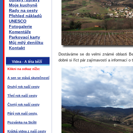
Moje kuchyně
Rady na cesty
Přehled nákladů
UNESCO
Fotogalerie
Komentáře
Parkovací karty
Můj milý deníčku
Kontakt
Dostáváme se do velmi známé oblasti Be
dobré si říct pár zajímavostí a informací o 
Videa - A léta běží
Klikni na odkaz níže:
A sen se stává skutečností
Druhý rok naší cesty
Třetí rok naší cesty
Čtvrtý rok naší cesty
Pátý rok naší cesty.
Pozvánka na Sicílii
Krátká videa z naší cesty