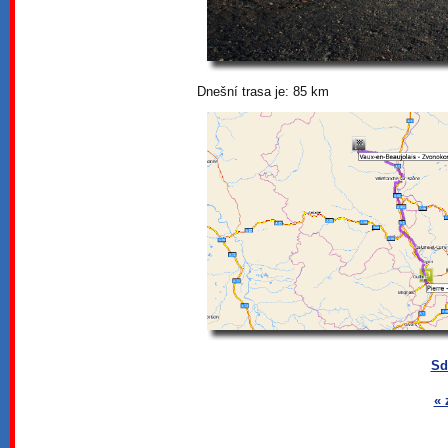
Dnešní trasa je: 85 km
Sd
« 