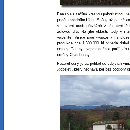
Beaujolais začíná krásnou pahorkatinou na
podél západního břehu Saôny až po město 
v severní části převážně z třetihorní ž
žulovou drtí. Na jihu oblasti, tedy v ní
vápenité. Vinice jsou vysazeny na ploše 
produkce cca 1.300.000 hl připadá drtiv
odrůdy Gamay. Nepatrná část patří vín
odrůdy Chardonnay.
Pozoruhodný je už pohled do zdejších vin
„gobelet“, který nechává keř bez podpory dr