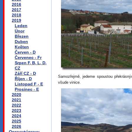
2016
2017
2018
2019
Leden
Únor
Březen
Duben
Květen
Červen - D
Červenec - Fr
Srpen F, B, L, D,
CZ
Září CZ - D
Samozřejmě, jedeme spoustou překrásný
Říjen - D
všude vinice.
Listopad F - E
Prosinec - E
2020
2021
2022
2023
2024
2025
2026
Opravy+úpravy