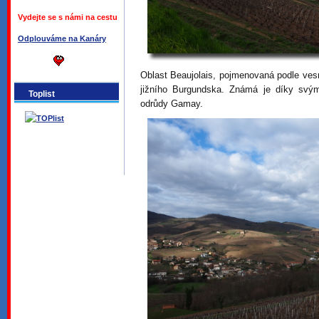
Vydejte se s námi na cestu
Odplouváme na Kanáry
Oblast Beaujolais, pojmenovaná podle ves
jižního Burgundska. Známá je díky svý
Toplist
odrůdy Gamay.