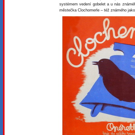
systémem vedení gobelet a u nás známého
městečka Clochomerle – též známého jak