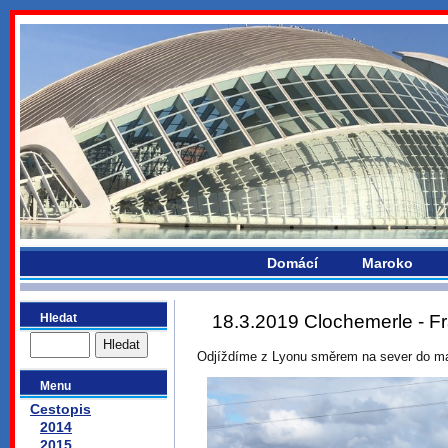
bydlikemevropou.com
Domácí
Maroko
Hledat
18.3.2019 Clochemerle - F
Odjíždíme z Lyonu směrem na sever do ma
Menu
Cestopis
2014
2015