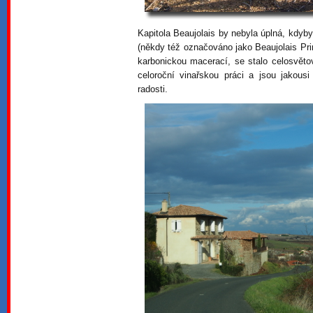
Kapitola Beaujolais by nebyla úplná, kdy
(někdy též označováno jako Beaujolais Pri
karbonickou macerací, se stalo celosvět
celoroční vinařskou práci a jsou jakous
radosti.