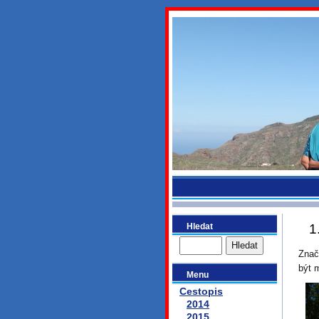
bydlikeme
Hledat
1
Znač
být 
Menu
Cestopis
2014
2015