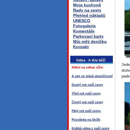
Moje kuchyně
Rady na cesty
Přehled nákladů
UNESCO
Fotogalerie
Komentáře
Parkovací karty
Můj milý deníčku
Kontakt
Videa - A léta běží
Jede
Klikni na odkaz níže:
dru
pade
A sen se stává skutečností
Druhý rok naší cesty
Třetí rok naší cesty
Čtvrtý rok naší cesty
Pátý rok naší cesty.
Pozvánka na Sicílii
Krátká videa z naší cesty