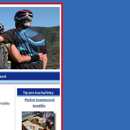
avé
Tip pro kuchařinky
Plněné bramborové
 mohlo
knedlíky