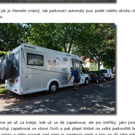
 jak je Hamelin známý, tak parkovací automaty jsou podél celého okruhu s
a.
me jet až za koleje, kde už se dá zaparkovat, ale pro šetřílky, jako js
ručuji zaparkovat ve vilové čtvrti a pak přejet klidně na velké parkoviště 
 místo a nebo kousek nad námi je sportovní areál a tam se dá také po