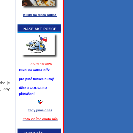
Klikni na tento odkaz
NAŠE AKT. POZICE
do 09.10.2026
klikni na odkaz níže
pro plné funkce
nutný
ebo je
účet u GOOGLE a
i, aby
přihlášení
Tady jsme
dnes
toto vidíme okolo ná
s