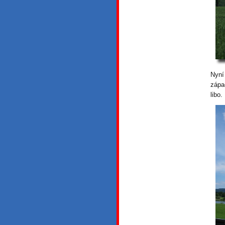
Nyní
zápa
libo.