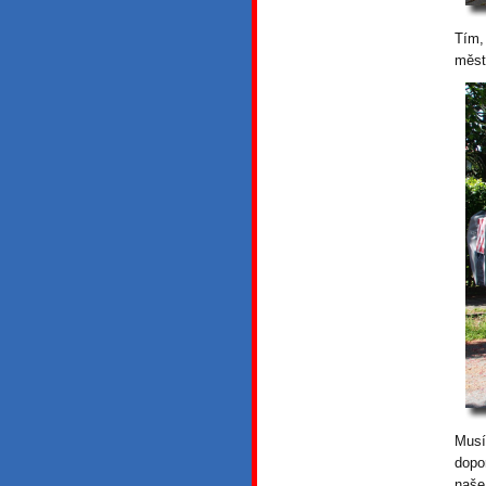
Tím,
měst
Musí
dopo
naše