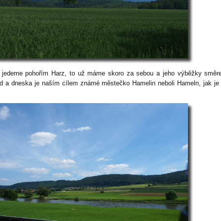
 jedeme pohořím Harz, to už máme skoro za sebou a jeho výběžky směr
d a dneska je naším cílem známé městečko Hamelin neboli Hameln, jak j