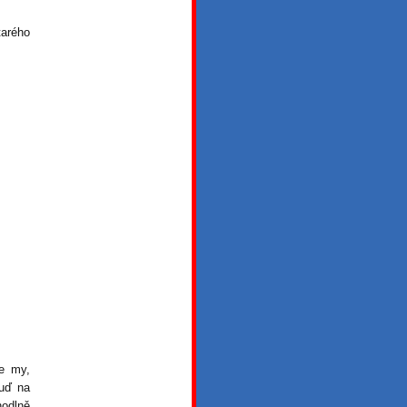
tarého
me my,
buď na
hodlně