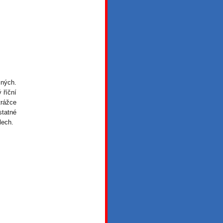
čných.
 říční
trážce
tatné
lech.