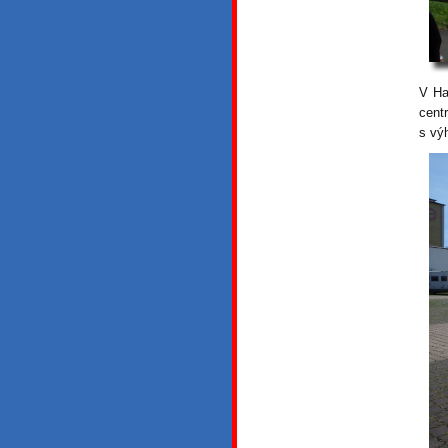
V Ha
cent
s vý