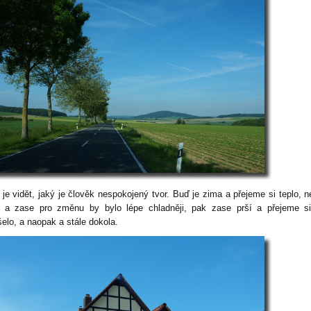
 je vidět, jaký je člověk nespokojený tvor. Buď je zima a přejeme si teplo, n
o a zase pro změnu by bylo lépe chladněji, pak zase prší a přejeme s
šelo, a naopak a stále dokola.