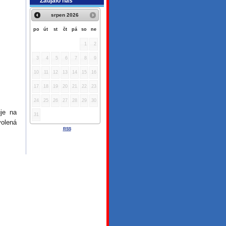
Zaujalo nás
srpen
2026
po
út
st
čt
pá
so
ne
1
2
3
4
5
6
7
8
9
10
11
12
13
14
15
16
17
18
19
20
21
22
23
24
25
26
27
28
29
30
je na
31
olená
RSS