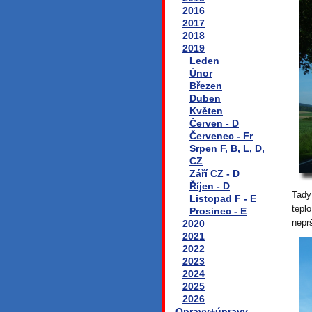
2016
2017
2018
2019
Leden
Únor
Březen
Duben
Květen
Červen - D
Červenec - Fr
Srpen F, B, L, D,
CZ
Září CZ - D
Říjen - D
Tady
Listopad F - E
tepl
Prosinec - E
nepr
2020
2021
2022
2023
2024
2025
2026
Opravy+úpravy