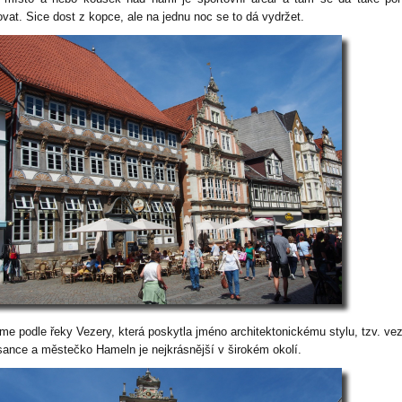
ovat. Sice dost z kopce, ale na jednu noc se to dá vydržet.
me podle řeky Vezery, která poskytla jméno architektonickému stylu, tzv. ve
sance a městečko Hameln je nejkrásnější v širokém okolí.