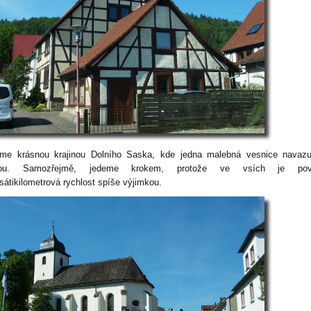
me krásnou krajinou Dolního Saska, kde jedna malebná vesnice navazu
hou. Samozřejmě, jedeme krokem, protože ve vsích je pov
sátikilometrová rychlost spíše výjimkou.