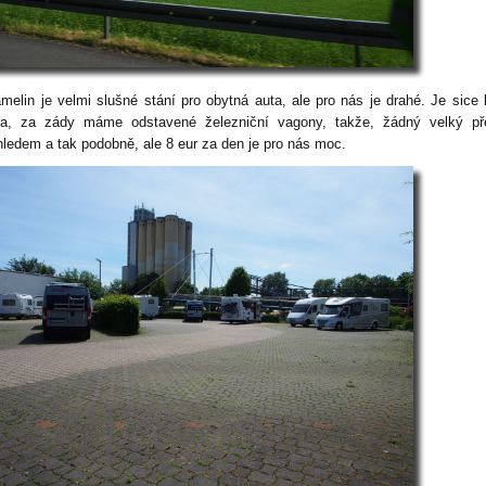
melin je velmi slušné stání pro obytná auta, ale pro nás je drahé. Je sice 
ra, za zády máme odstavené železniční vagony, takže, žádný velký př
hledem a tak podobně, ale 8 eur za den je pro nás moc.