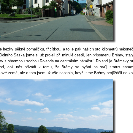
e hezky pěkně pomaličku, třicítkou, a to je pak našich sto kilometrů nekone
Dolního Saska jsme si už projeli při minulé cestě, jen připomenu Brémy, starý
tav s ohromnou sochou Rolanda na centrálním náměstí. Roland je Brémský s
od, což nás přivádí k tomu, že Brémy se pyšní na svůj status samos
kové země, ale o tom jsem už vše napsala, když jsme Brémy projížděli na ko