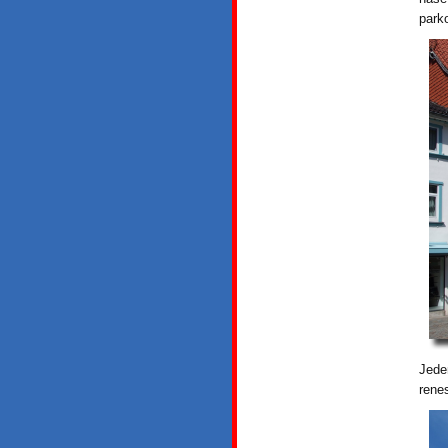
park
Jede
rene