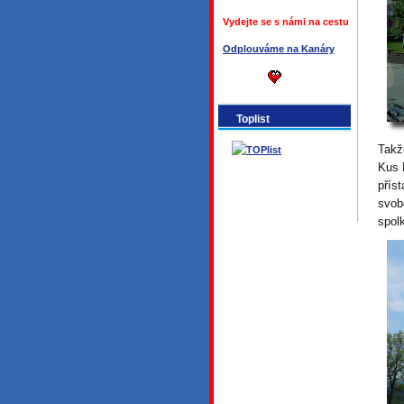
Vydejte se s námi na cestu
Odplouváme na Kanáry
Toplist
Takž
Kus 
přís
svob
spol