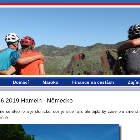
vropou.com
Domácí
Maroko
Finance na cestách
Zajím
.6.2019 Hameln - Německo
ně se oteplilo a je sluníčko, což je sice fajn, ale tepla by zase pro změnu
méně.