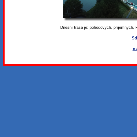
Dnešní trasa je: pohodových, příjemných,
Sd
« 