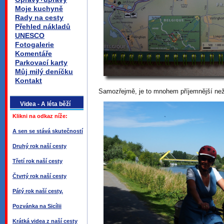
Moje kuchyně
Rady na cesty
Přehled nákladů
UNESCO
Fotogalerie
Komentáře
Parkovací karty
Můj milý deníčku
Kontakt
Samozřejmě, je to mnohem příjemnější než j
Videa - A léta běží
Klikni na odkaz níže:
A sen se stává skutečností
Druhý rok naší cesty
Třetí rok naší cesty
Čtvrtý rok naší cesty
Pátý rok naší cesty.
Pozvánka na Sicílii
Krátká videa z naší cesty