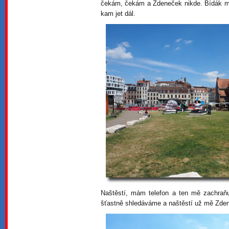
čekám, čekám a Zdeneček nikde. Bídák m
kam jet dál.
Naštěstí, mám telefon a ten mě zachraň
šťastně shledáváme a naštěstí už mě Zden