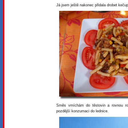
Já jsem ještě nakonec přidala drobet keču
Směs vmíchám do těstovin a rovnou ro
pozdější konzumaci do lednice.