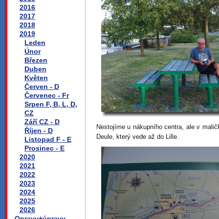
2016
2017
2018
2019
Leden
Únor
Březen
Duben
Květen
Červen - D
Červenec - Fr
Srpen F, B, L, D,
CZ
Září CZ - D
Nestojíme u nákupního centra, ale v mali
Říjen - D
Deule, který vede až do Lille.
Listopad F - E
Prosinec - E
2020
2021
2022
2023
2024
2025
2026
Opravy+úpravy