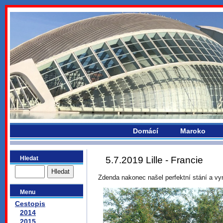
bydlikemevropou.com
Domácí
Maroko
Hledat
5.7.2019 Lille - Francie
Zdenda nakonec našel perfektní stání a vym
Menu
Cestopis
2014
2015