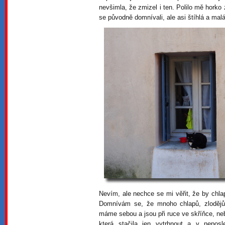
nevšimla, že zmizel i ten. Polilo mě horko 
se původně domnívali, ale asi štíhlá a mal
Nevím, ale nechce se mi věřit, že by chlap
Domnívám se, že mnoho chlapů, zlodějů,
máme sebou a jsou při ruce ve skříňce, neb
která stačila jen vytrhnout a v nepos