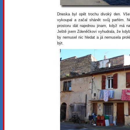
Dneska byl opět trochu divoký den. Vš
vykoupal a začal shánět svůj parfém.
prostoru dát najednou jinam, když má na
Ještě jsem Zdeněčkovi vyhudrala, že kdyb
by nemusel nic hledat a já nemusela prol
být.