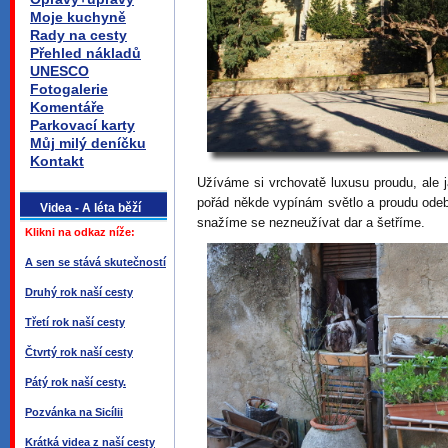
Moje kuchyně
Rady na cesty
Přehled nákladů
UNESCO
Fotogalerie
Komentáře
Parkovací karty
Můj milý deníčku
Kontakt
Užíváme si vrchovatě luxusu proudu, ale j
pořád někde vypínám světlo a proudu odebí
Videa - A léta běží
snažíme se nezneužívat dar a šetříme.
Klikni na odkaz níže:
A sen se stává skutečností
Druhý rok naší cesty
Třetí rok naší cesty
Čtvrtý rok naší cesty
Pátý rok naší cesty.
Pozvánka na Sicílii
Krátká videa z naší cesty