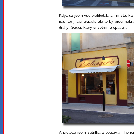
Když už jsem vše prohledala a i místa, ka
nás, že jí asi ukradli, ale to by přeci nek
drahý, Gucci, který si šetřím a opatruji.
A protože jsem šetřilka a používám ho j