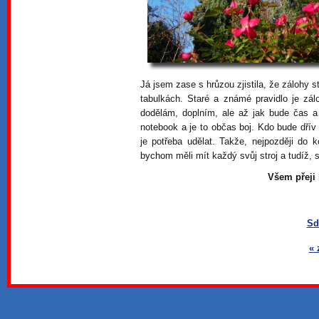
Já jsem zase s hrůzou zjistila, že zálohy 
tabulkách. Staré a známé pravidlo je zálo
dodělám, doplním, ale až jak bude čas a
notebook a je to občas boj. Kdo bude dřív 
je potřeba udělat. Takže, nejpozději do
bychom měli mít každý svůj stroj a tudíž, 
Všem přeji 
Sd
« 