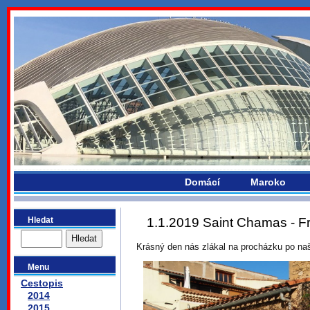
bydlikemevropou.com
Domácí
Maroko
Hledat
1.1.2019 Saint Chamas - F
Krásný den nás zlákal na procházku po n
Menu
Cestopis
2014
2015