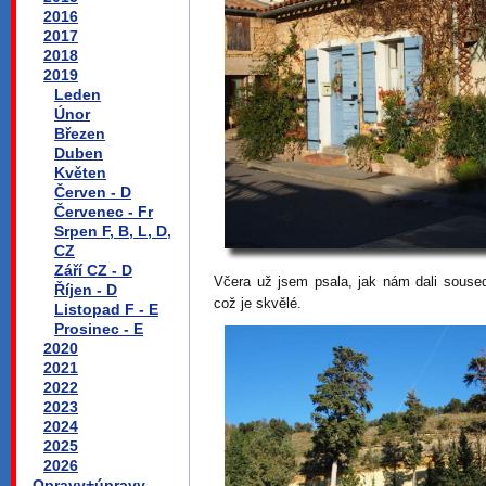
2016
2017
2018
2019
Leden
Únor
Březen
Duben
Květen
Červen - D
Červenec - Fr
Srpen F, B, L, D,
CZ
Září CZ - D
Včera už jsem psala, jak nám dali soused
Říjen - D
což je skvělé.
Listopad F - E
Prosinec - E
2020
2021
2022
2023
2024
2025
2026
Opravy+úpravy