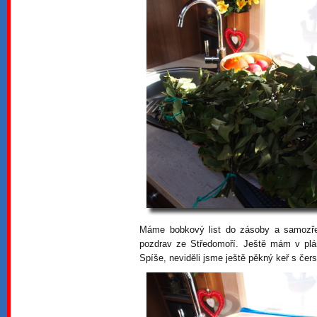
Máme bobkový list do zásoby a samozře
pozdrav ze Středomoří. Ještě mám v plá
Spíše, neviděli jsme ještě pěkný keř s čer