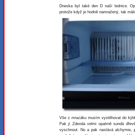
Dneska byl také den D naší lednice. Op
protože když je hodně namražený, tak málo
Vše z mrazáku musím vystěhovat do kýblů
Pak jí Zdenda velmi opatrně sundá dřev
vyschnout. No a pak nastává alchymie, p