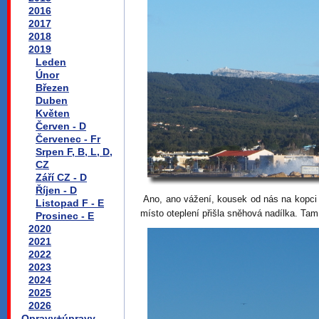
2016
2017
2018
2019
Leden
Únor
Březen
Duben
Květen
Červen - D
Červenec - Fr
Srpen F, B, L, D,
CZ
Září CZ - D
Říjen - D
Ano, ano vážení, kousek od nás na kopci 
Listopad F - E
místo oteplení přišla sněhová nadílka. T
Prosinec - E
2020
2021
2022
2023
2024
2025
2026
Opravy+úpravy