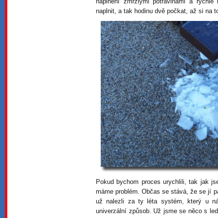
naplnění zmrzlými potravinami a rychl
naplnit, a tak hodinu dvě počkat, až si na 
Pokud bychom proces urychlili, tak jak js
máme problém. Občas se stává, že se jí p
už nalezli za ty léta systém, který u 
univerzální způsob. Už jsme se něco s ledn