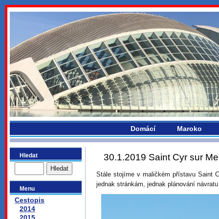
bydlikemevropou.com
Domácí
Maroko
Hledat
30.1.2019 Saint Cyr sur Me
Stále stojíme v maličkém přístavu Saint
jednak stránkám, jednak plánování návratu
Menu
Cestopis
2014
2015