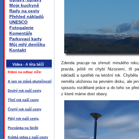
Moje kuchyně
Rady na cesty
Přehled nákladů
UNESCO
Fotogalerie
Komentáře
Parkovací karty
Můj milý deníčku
Kontakt
Zdenda pracuje na shrnutí minulého rok
Videa - A léta běží
pravda, ještě mi chybí Nizozemí, tři pa
Klikni na odkaz níže:
nákladů a spotřeb na letošní rok. Chyběla 
neměla uloženou na pevném disku, ale jen
A sen se stává skutečností
spoustu rozdělané práce a do toho se pře
Druhý rok naší cesty
z které máme dost obavy.
Třetí rok naší cesty
Čtvrtý rok naší cesty
Pátý rok naší cesty.
Pozvánka na Sicílii
Krátká videa z naší cesty