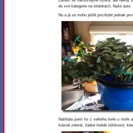
Zanáší se samozřejmě tryska, ale někdy se
do své kategorie na stránkách, Naše auto.
No a já se mohu ještě pochlubit jednak prvn
Natrhala jsem ho z velkého keře u moře a 
krásně zelené, žádné hnědé ošklivosti, kter