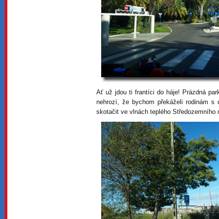
Ať už jdou ti frantíci do háje! Prázdná p
nehrozí, že bychom překáželi rodinám s d
skotačit ve vlnách teplého Středozemního 