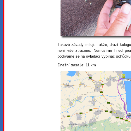
Takové závady miluji. Takže, drazí kole
není vše ztraceno. Nemusíme hned promý
podíváme se na ovládací vypínač schůdku
Dnešní trasa je: 11 km