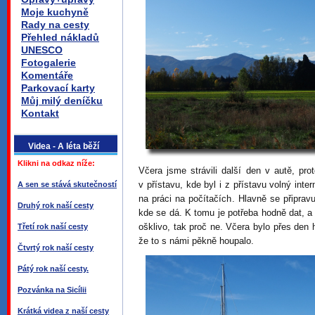
Moje kuchyně
Rady na cesty
Přehled nákladů
UNESCO
Fotogalerie
Komentáře
Parkovací karty
Můj milý deníčku
Kontakt
Videa - A léta běží
Klikni na odkaz níže:
Včera jsme strávili další den v autě, pro
v přístavu, kde byl i z přístavu volný inte
A sen se stává skutečností
na práci na počítačích. Hlavně se připra
Druhý rok naší cesty
kde se dá. K tomu je potřeba hodně dat, a
ošklivo, tak proč ne. Včera bylo přes den 
Třetí rok naší cesty
že to s námi pěkně houpalo.
Čtvrtý rok naší cesty
Pátý rok naší cesty.
Pozvánka na Sicílii
Krátká videa z naší cesty