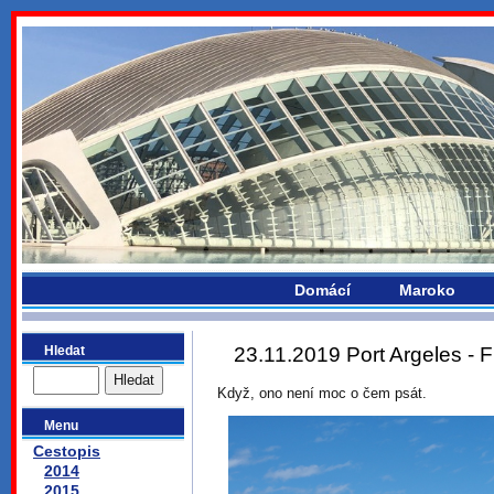
bydlikemevropou.com
Domácí
Maroko
Hledat
23.11.2019 Port Argeles - F
Když, ono není moc o čem psát.
Menu
Cestopis
2014
2015