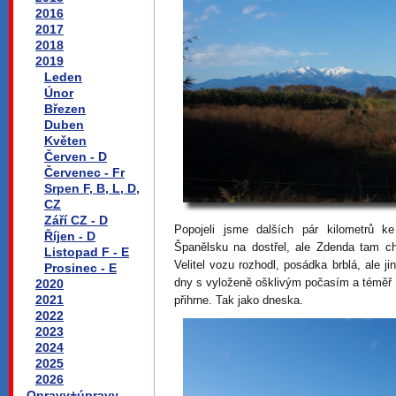
2016
2017
2018
2019
Leden
Únor
Březen
Duben
Květen
Červen - D
Červenec - Fr
Srpen F, B, L, D,
CZ
Září CZ - D
Popojeli jsme dalších pár kilometrů 
Říjen - D
Španělsku na dostřel, ale Zdenda tam ch
Listopad F - E
Velitel vozu rozhodl, posádka brblá, ale j
Prosinec - E
dny s vyloženě ošklivým počasím a téměř 
2020
2021
přihrne. Tak jako dneska.
2022
2023
2024
2025
2026
Opravy+úpravy