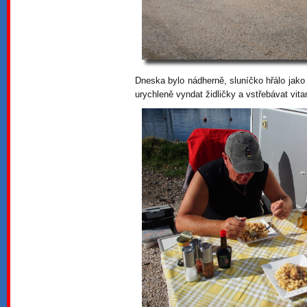
Dneska bylo nádherně, sluníčko hřálo jako d
urychleně vyndat židličky a vstřebávat vit