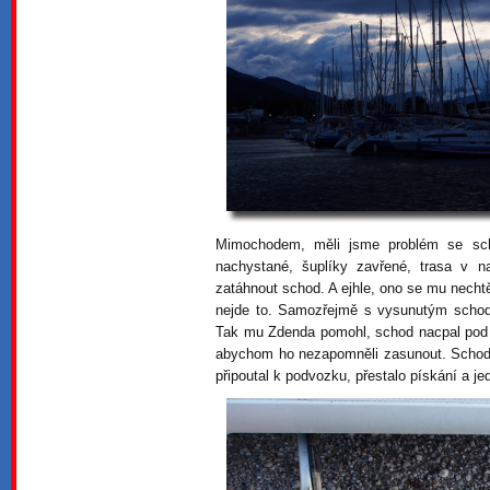
Mimochodem, měli jsme problém se sc
nachystané, šuplíky zavřené, trasa v n
zatáhnout schod. A ejhle, ono se mu nechtě
nejde to. Samozřejmě s vysunutým schod
Tak mu Zdenda pomohl, schod nacpal pod au
abychom ho nezapomněli zasunout. Schod 
připoutal k podvozku, přestalo pískání a j