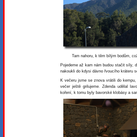
Tam nahoru, k těm bílým bodům, což
Pojedeme až kam nám budou stačit síly, 
nakoukli do kdysi dávno řvoucího kráteru s
K večeru jsme se znova vrátili do kempu
večer ještě grilujeme. Zdenda udělal lav
koření, k tomu byly bavorské klobásy a sa