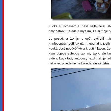
Lucka s Tomášem si našli nejlevnější le
celý ostrov. Paráda a myslím, že si moje b
Je pozdě, a tak jsme opět vyčistili ná
k infocentru, jestli by nám neporadili, je
kouká dost nedůvěřivě a kroutí hlavou, že
kam dojede autobus tak my taky, ale ta
viděla, kudy tady autobusy jezdí, tak je t
nakonec pojedeme na kolech, ale až zítra.