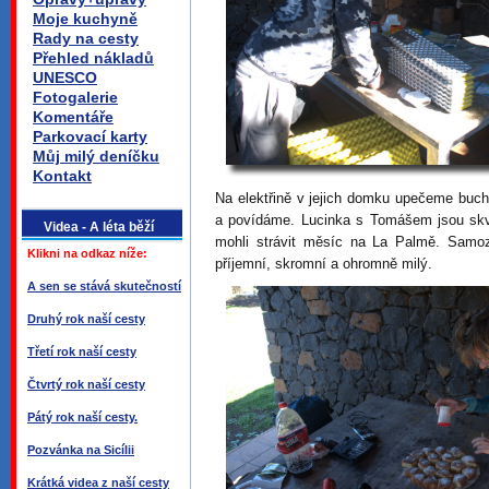
Moje kuchyně
Rady na cesty
Přehled nákladů
UNESCO
Fotogalerie
Komentáře
Parkovací karty
Můj milý deníčku
Kontakt
Na elektřině v jejich domku upečeme buc
a povídáme. Lucinka s Tomášem jsou skvěl
Videa - A léta běží
mohli strávit měsíc na La Palmě. Samoz
Klikni na odkaz níže:
příjemní, skromní a ohromně milý.
A sen se stává skutečností
Druhý rok naší cesty
Třetí rok naší cesty
Čtvrtý rok naší cesty
Pátý rok naší cesty.
Pozvánka na Sicílii
Krátká videa z naší cesty