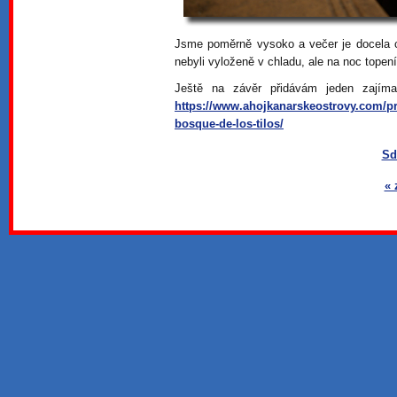
Jsme poměrně vysoko a večer je docela c
nebyli vyloženě v chladu, ale na noc topen
Ještě na závěr přidávám jeden zají
https://www.ahojkanarskeostrovy.com/pri
bosque-de-los-tilos/
Sd
« 