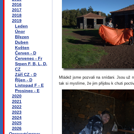
2016
2017
2018
2019
Leden
Únor
Březen
Duben
Květen
Červen - D
Červenec - Fr
Srpen F, B, L, D,
CZ
Září CZ - D
Mládež jsme pozvali na snídani. Jsou už n
Říjen - D
tak si myslíme, že jim přijdou k chuti poct
Listopad F - E
Prosinec - E
2020
2021
2022
2023
2024
2025
2026
Opravy+úpravy