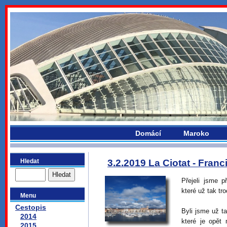
bydlikemevropou.com
Domácí
Maroko
Hledat
3.2.2019 La Ciotat - Franc
Přejeli jsme 
které už tak t
Menu
Cestopis
Byli jsme už t
2014
které je opět
2015