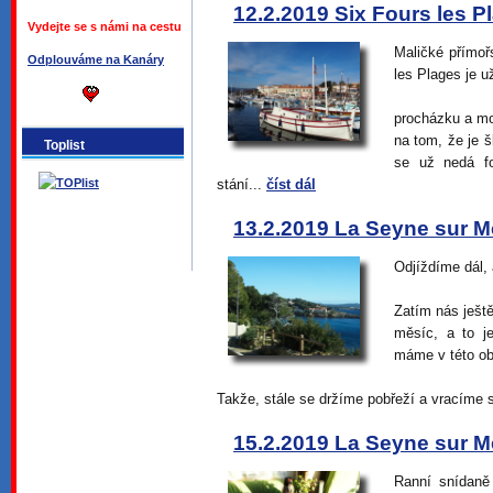
12.2.2019 Six Fours les P
Vydejte se s námi na cestu
Maličké přímo
Odplouváme na Kanáry
les Plages je u
procházku a mo
na tom, že je 
Toplist
se už nedá fo
stání...
číst dál
13.2.2019 La Seyne sur Me
Odjíždíme dál,
Zatím nás ješt
měsíc, a to j
máme v této obl
Takže, stále se držíme pobřeží a vracíme 
15.2.2019 La Seyne sur Me
Ranní snídaně