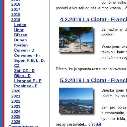
poměrně velké 
2016
pobřeží a kousek od nás je moc krásná...
č
2017
2018
4.2.2019 La Ciotat - Franc
2019
Leden
Je nádherný 
Únor
Březen
pobřeží.
Duben
Květen
Včera jsem uká
Červen - D
takovou, kam m
Červenec - Fr
podíváme na vý
Srpen F, B, L, D,
CZ
Přesto, že je spousta restaurací a kaváren
Září CZ - D
Říjen - D
5.2.2019 La Ciotat - Franc
Listopad F - E
Prosinec - E
Dneska jsem k
2020
2021
uvidím, jak na
2022
2023
Jen pro objas
2024
s cestováním, 
2025
bych to řekla
2026
běžný cestovatel...
číst dál
Opravy+úpravy