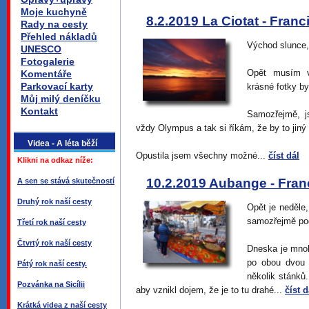
Moje kuchyně
8.2.2019 La Ciotat - Franc
Rady na cesty
Přehled nákladů
Východ slunce, 
UNESCO
Fotogalerie
Opět musím v
Komentáře
Parkovací karty
krásné fotky by
Můj milý deníčku
Kontakt
Samozřejmě, j
vždy Olympus a tak si říkám, že by to jiný 
Videa - A léta běží
Opustila jsem všechny možné...
číst dál
Klikni na odkaz níže:
10.2.2019 Aubange - Fran
A sen se stává skutečností
Druhý rok naší cesty
Opět je neděle
samozřejmě pod
Třetí rok naší cesty
Čtvrtý rok naší cesty
Dneska je mnoh
po obou dvou 
Pátý rok naší cesty.
několik stánků
Pozvánka na Sicílii
aby vznikl dojem, že je to tu drahé...
číst d
Krátká videa z naší cesty