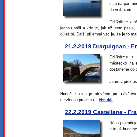
sice na pár mě
do vnitrozemí.
Odjíždíme z p
jednou stáli a kde je, jak už jsem psala
důležité. Další příjemná věc je, že je to ma
21.2.2019 Draguignan - F
Odjíždíme z 
městečko na 
dostaneme do o
Jsme v překrásn
Hodně z nich je otevřené pro návštěvní
otevřenou prodejnu...
číst dál
22.2.2019 Castellane - Fr
Ráno pokračuj
a to už budeme