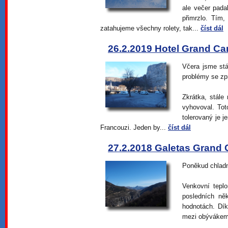
ale večer pada
přimrzlo. Tím
zatahujeme všechny rolety, tak...
číst dál
26.2.2019 Hotel Grand Ca
Včera jsme stá
problémy se zp
Zkrátka, stále
vyhovoval. Tot
tolerovaný je j
Francouzi. Jeden by...
číst dál
27.2.2018 Galetas Grand 
Poněkud chladn
Venkovní tepl
posledních něk
hodnotách. Dí
mezi obývákem 