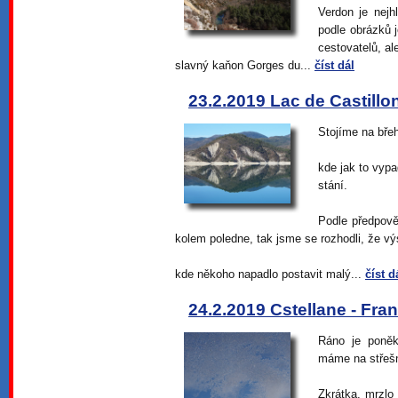
Verdon je nejh
podle obrázků j
cestovatelů, a
slavný kaňon Gorges du...
číst dál
23.2.2019 Lac de Castillon
Stojíme na břeh
kde jak to vyp
stání.
Podle předpově
kolem poledne, tak jsme se rozhodli, že vý
kde někoho napadlo postavit malý...
číst d
24.2.2019 Cstellane - Fran
Ráno je poněk
máme na střeš
Zkrátka, mrzlo 