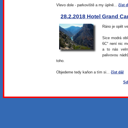
Vlevo dole - parkoviště a my úplně...
číst d
28.2.2018 Hotel Grand Ca
Ráno je opět ve
Sice modrá obl
6C° není nic m
a to nás velm
palivovou nádr
toho.
Objedeme tedy kaňon a tím si...
číst dál
Sd