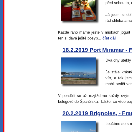
před sebou to, 
Já jsem si ob
rád chleba a na
Každé ráno máme ještě v miskách jogurt 
ten si dává ještě posyp...
číst dál
18.2.2019 Port Miramar - 
Dva dny utekly
Je stále krásn
vítr, a tak js
mohli sedět ve
V pondělí se už rozjíždíme každý svý
kolegové do Španělska. Takže, co více pop
20.2.2019 Brignoles, - Fra
Loučíme se s 