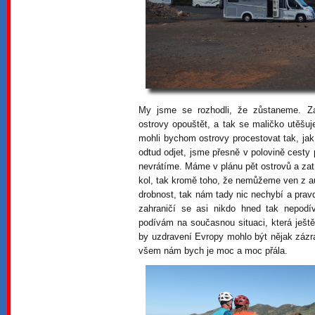
My jsme se rozhodli, že zůstaneme. Z
ostrovy opouštět, a tak se maličko utěšu
mohli bychom ostrovy procestovat tak, ja
odtud odjet, jsme přesně v polovině cest
nevrátíme. Máme v plánu pět ostrovů a zat
kol, tak kromě toho, že nemůžeme ven z au
drobnost, tak nám tady nic nechybí a pravda
zahraničí se asi nikdo hned tak nepodí
podívám na současnou situaci, která ještě
by uzdravení Evropy mohlo být nějak zázra
všem nám bych je moc a moc přála.