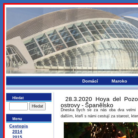
bydlikemevropou.com
Domácí
Maroko
Hledat
28.3.2020 Hoya del Pozo
ostrovy - Španělsko
Dneska bych se za nás oba dva velmi
dalším, kteří s námi cestují za starost, kte
Menu
Cestopis
2014
2015