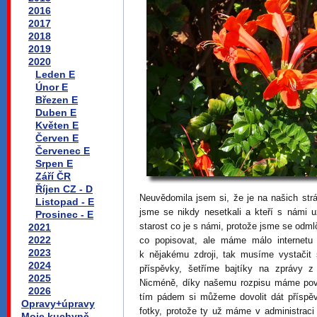
2016
2017
2018
2019
2020
Leden E
Únor E
Březen E
Duben E
Květen E
Červen E
Červenec E
Srpen E
Září ČR
Říjen CZ - D
Neuvědomila jsem si, že je na našich str
Listopad - E
jsme se nikdy nesetkali a kteří s námi u
Prosinec - E
starost co je s námi, protože jsme se odml
2021
2022
co popisovat, ale máme málo internet
2023
k nějakému zdroji, tak musíme vystačit
2024
příspěvky, šetříme bajtíky na zprávy 
2025
Nicméně, díky našemu rozpisu máme povo
2026
tím pádem si můžeme dovolit dát příspěve
Opravy+úpravy
fotky, protože ty už máme v administraci
Moje kuchyně