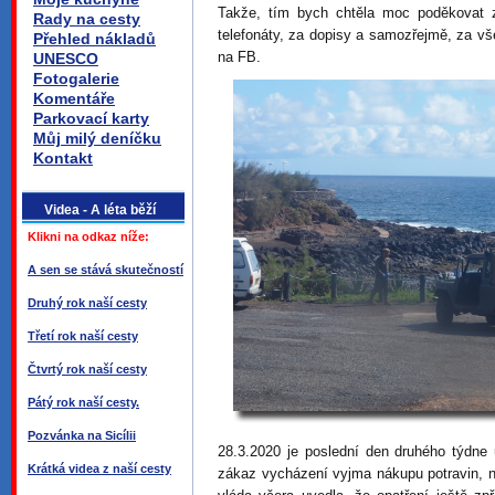
Takže, tím bych chtěla moc poděkovat 
Rady na cesty
telefonáty, za dopisy a samozřejmě, za v
Přehled nákladů
na FB.
UNESCO
Fotogalerie
Komentáře
Parkovací karty
Můj milý deníčku
Kontakt
Videa - A léta běží
Klikni na odkaz níže:
A sen se stává skutečností
Druhý rok naší cesty
Třetí rok naší cesty
Čtvrtý rok naší cesty
Pátý rok naší cesty.
Pozvánka na Sicílii
28.3.2020 je poslední den druhého týdne
Krátká videa z naší cesty
zákaz vycházení vyjma nákupu potravin, n