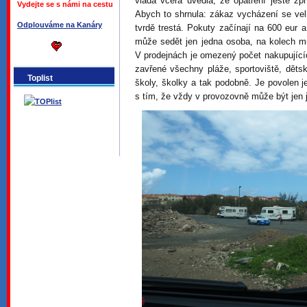
vláda včera uvedla, že opatření ještě zpř
Vydejte se s námi na cestu
Abych to shrnula: zákaz vycházení se vel
Odplouváme na Kanáry
tvrdě trestá. Pokuty začínají na 600 eur
může sedět jen jedna osoba, na kolech m
V prodejnách je omezený počet nakupující
zavřené všechny pláže, sportoviště, děts
Toplist
školy, školky a tak podobně. Je povolen 
s tím, že vždy v provozovně může být jen 