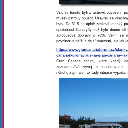
Všichni turisté byli z ostrovů odvezeni, je
museli ostrovy opustit. Uzavřeli se všechn
byty. Do 31.5 se úplně zastavil letecký pr
společnost Canaryfly což bylo denně 56 
autobusové dopravy o 70%. Velmi se om
pevninou a další a další omezení, ale jak je
https://www.grancanariaforum.cz/clanky/a
canaria/koronavirus-na-gran-canaria---a
Gran Canaria forum, které každý d
zaznamenáván vývoj jak na ostrovech, t
někoho zajímalo, jak tady situace vypadá,