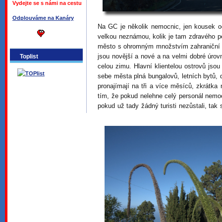
Vydejte se s námi na cestu
Odplouváme na Kanáry
Na GC je několik nemocnic, jen kousek od
velkou neznámou, kolik je tam zdravého p
město s ohromným množstvím zahraniční k
jsou novější a nové a na velmi dobré úrovni
Toplist
celou zimu. Hlavní klientelou ostrovů jsou
sebe města plná bungalovů, letních bytů, 
pronajímají na tři a více měsíců, zkrátk
tím, že pokud nelehne celý personál nem
pokud už tady žádný turisti nezůstali, ta