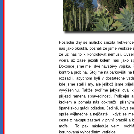
Poslední dny se maličko snížila frekvence
nás jako okoukli, poznali že jsme veskrze s
že už nás tolik kontrolovat nemusí. Ovše
včera už zase jezdili kolem nás jako s
Dokonce jsme měli dvě návštěvy vojska. P
kontrola probíhá. Stojíme na parkovišti na
rozsadili, abychom byli v dostatečné vzdá
kde jsme stáli i my, ale jelikož jsme přije
vyvýšeninu. Takže tvoříme jakýsi ovál 
příjezd ramena spravedlnosti. Policejní 
krokem a pomalu nás obkrouží, přísný
španělskou grácií odjedou. Jedině, když se 
spíše výjimečné a nejčastěji, když se mezi
cestě z nákupu zastaví v první brázdě a
moře. To pak následuje velmi rychlá
korunovaná vyhoštěním vetřelce.