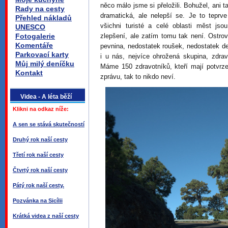
něco málo jsme si přeložili. Bohužel, ani 
Rady na cesty
dramatická, ale nelepší se. Je to teprv
Přehled nákladů
všichni turisté a celé oblasti měst js
UNESCO
Fotogalerie
zlepšení, ale zatím tomu tak není. Ostr
Komentáře
pevnina, nedostatek roušek, nedostatek de
Parkovací karty
i u nás, nejvíce ohrožená skupina, zdrav
Můj milý deníčku
Máme 150 zdravotníků, kteří mají potvrze
Kontakt
zprávu, tak to nikdo neví.
Videa - A léta běží
Klikni na odkaz níže:
A sen se stává skutečností
Druhý rok naší cesty
Třetí rok naší cesty
Čtvrtý rok naší cesty
Pátý rok naší cesty.
Pozvánka na Sicílii
Krátká videa z naší cesty