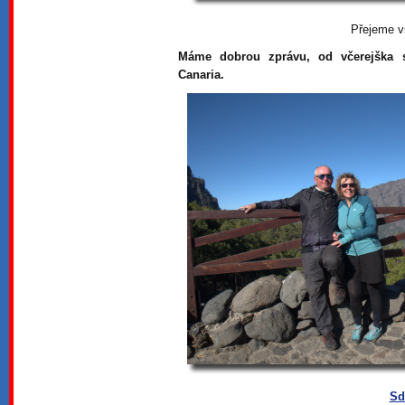
Přejeme v
Máme dobrou zprávu, od včerejška 
Canaria.
Sd