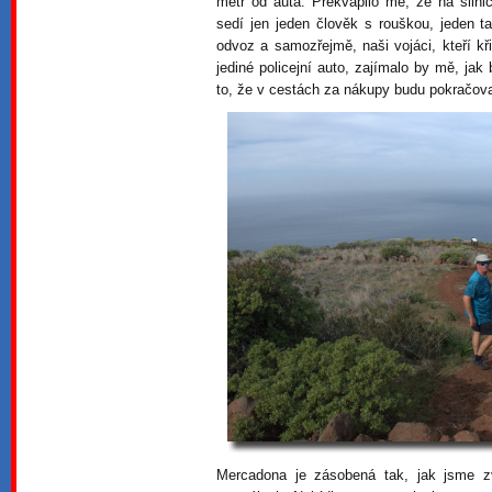
metr od auta. Překvapilo mě, že na silni
sedí jen jeden člověk s rouškou, jeden ta
odvoz a samozřejmě, naši vojáci, kteří kř
jediné policejní auto, zajímalo by mě, jak
to, že v cestách za nákupy budu pokračovat
Mercadona je zásobená tak, jak jsme z