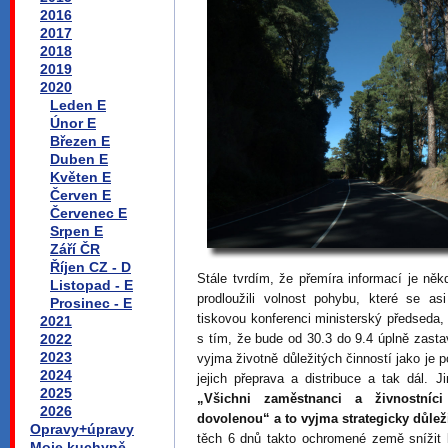
2016
2017
2018
2019
2020
Leden E
Únor E
Březen E
Duben E
Květen E
Červen E
Červenec E
Srpen E
Září ČR
Říjen CZ - D
Stále tvrdím, že přemíra informací je ně
Listopad - E
prodloužili volnost pohybu, které se 
Prosinec - E
tiskovou konferenci ministerský předseda, 
2021
2022
s tím, že bude od 30.3 do 9.4 úplně zasta
2023
vyjma životně důležitých činností jako je p
2024
jejich přeprava a distribuce a tak dál. 
2025
„Všichni zaměstnanci a živnostníc
2026
dovolenou“ a to vyjma strategicky důleži
Opravy+úpravy
těch 6 dnů takto ochromené země snížit 
Moje kuchyně