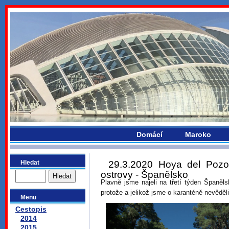
bydlikemevropou.com
Domácí
Maroko
Hledat
29.3.2020 Hoya del Pozo
ostrovy - Španělsko
Plavně jsme najeli na třetí týden Španěl
protože a jelikož jsme o karanténě nevěděli
Menu
Cestopis
2014
2015