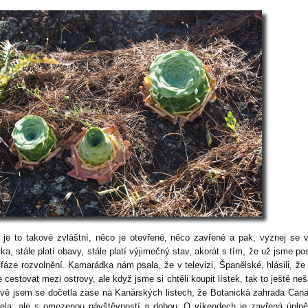
 je to takové zvláštní, něco je otevřené, něco zavřené a pak, vyznej se 
ka, stále platí obavy, stále platí výjimečný stav, akorát s tím, že už jsme pos
 fáze rozvolnění. Kamarádka nám psala, že v televizi, Španělské, hlásili, že
cestovat mezi ostrovy, ale když jsme si chtěli koupit lístek, tak to ještě neš
ávě jsem se dočetla zase na Kanárských listech, že Botanická zahrada Cana
řela, ale s omezenou návštěvností a dobou. O víkendech je zavřená úpln