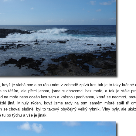
ě, když je vlahá noc a po ránu nám v zahradě zpívá kos tak je to taky krásné
a to těším, ale přeci jenom, jsme suchozemci bez moře, a tak je stále p
ed na moře nebo oceán luxusem a krásnou podívanou, která se neomrzí, prot
ždé jiná. Minulý týden, když jsme tady na tom samém místě stáli tři dn
n se choval slušně, byl to takový obyčejný velký rybník. Vlny byly, ale uká
 tu po týdnu a vše je jinak.