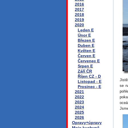
2016
2017
2018
2019
2020
Leden E
Únor E
Březen E
Duben E
Květen E
Červen E
Červenec E
Srpen E
Září ČR
Říjen CZ - D
Jist
Listopad - E
se n
Prosinec - E
pohl
2021
2022
poka
2023
oceá
2024
Jsme
2025
2026
Opravy+úpravy
Moje kuchyně