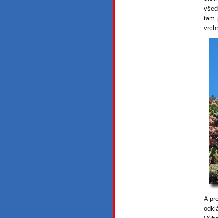
všed
tam 
vrch
A pr
odkl