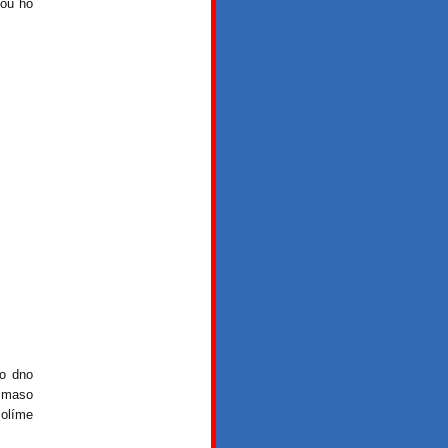
kou ho
bo dno
 maso
olíme