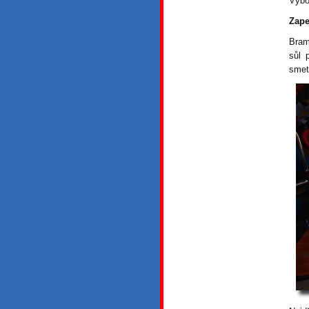
Výbo
Zape
Bram
sůl 
smet