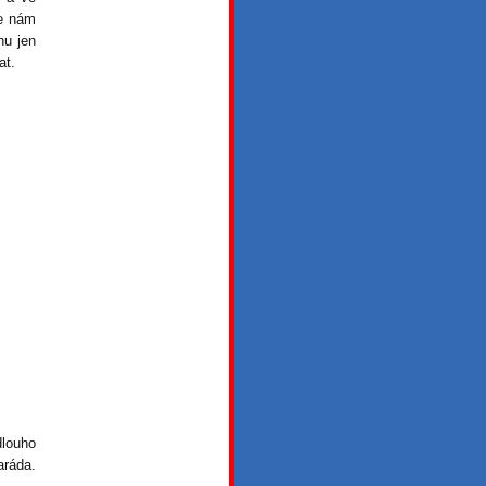
se nám
nu jen
at.
dlouho
aráda.