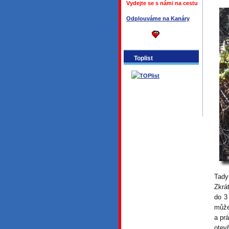
Vydejte se s námi na cestu
Odplouváme na Kanáry
Toplist
Tady
Zkrát
do 3
může 
a pr
otev