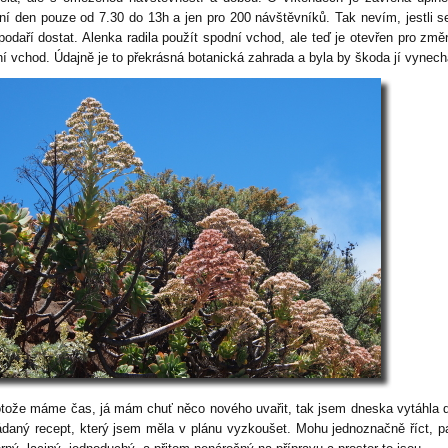
ní den pouze od 7.30 do 13h a jen pro 200 návštěvníků. Tak nevím, jestli 
podaří dostat. Alenka radila použít spodní vchod, ale teď je otevřen pro změ
ní vchod. Údajně je to překrásná botanická zahrada a byla by škoda jí vynech
otože máme čas, já mám chuť něco nového uvařit, tak jsem dneska vytáhla 
ádaný recept, který jsem měla v plánu vyzkoušet. Mohu jednoznačně říct, p