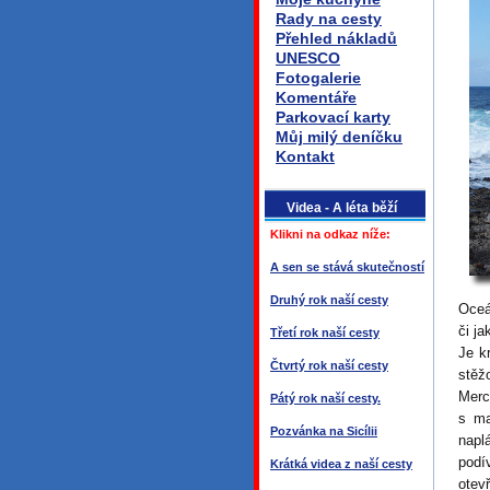
Rady na cesty
Přehled nákladů
UNESCO
Fotogalerie
Komentáře
Parkovací karty
Můj milý deníčku
Kontakt
Videa - A léta běží
Klikni na odkaz níže:
A sen se stává skutečností
Druhý rok naší cesty
Oceá
či j
Třetí rok naší cesty
Je k
Čtvrtý rok naší cesty
stěž
Merc
Pátý rok naší cesty.
s ma
Pozvánka na Sicílii
napl
podí
Krátká videa z naší cesty
otev