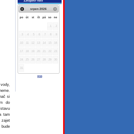
Zaujalo nás
srpen
2026
po
út
st
čt
pá
so
ne
1
2
3
4
5
6
7
8
9
10
11
12
13
14
15
16
17
18
19
20
21
22
23
24
25
26
27
28
29
30
31
RSS
 vody,
aneme.
nač si
ím do
stavu
a tam
 zajet
 bude