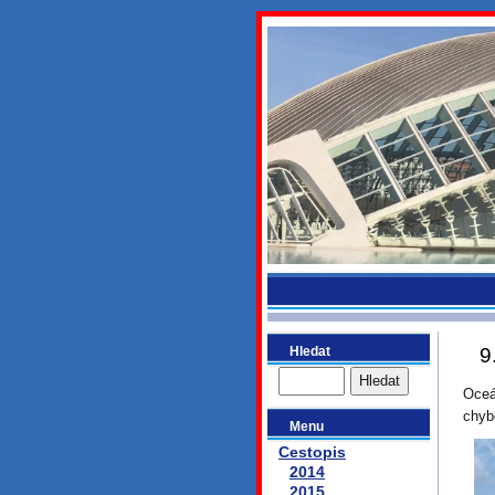
bydlikeme
Hledat
9
Oceá
chyb
Menu
Cestopis
2014
2015