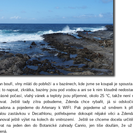
n bouří, vlny mlátí do pobřeží a v bazénech, kde jsme se koupali je spousta
ak to napsat, zkrátka, bazény jsou pod vodou a ani se k nim kloudně nedost
rásné počasí, vlahý vánek a teploty jsou příjemné, okolo 25 °C, takže není 
ovat. Ještě tady zítra pobudeme, Zdenda chce rybařit, já si odskoč
adona a pojedeme do Artenary k WIFI. Pak pojedeme už směrem k pří
lou zastávkou v Decathlonu, potřebujeme dokoupit nějaké věci a Zdend
ánoval ještě výlet na kolech do vnitrozemí. Ještě se chceme docela určitě
vat na jeden den do Botanické zahrady Canrio, jen tiše doufám, že už
řená.