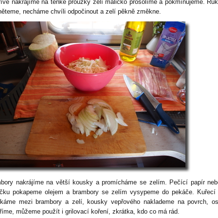
říve nakrájíme na tenké proužky zelí maličko prosolíme a pokmínujeme. Ru
něteme, necháme chvíli odpočinout a zelí pěkně změkne.
bory nakrájíme na větší kousky a promícháme se zelím. Pečící papír ne
čku pokapeme olejem a brambory se zelím vysypeme do pekáče. Kuřecí
rkáme mezi brambory a zelí, kousky vepřového naklademe na povrch, os
říme, můžeme použít i grilovací koření, zkrátka, kdo co má rád.