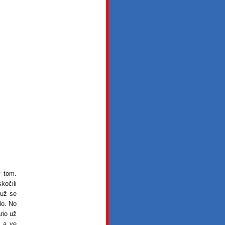
v tom.
kočili
 už se
lo. No
rio už
ě a ve