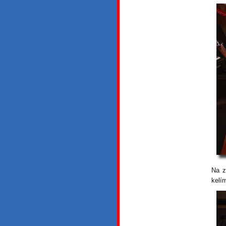
Na z
kelí