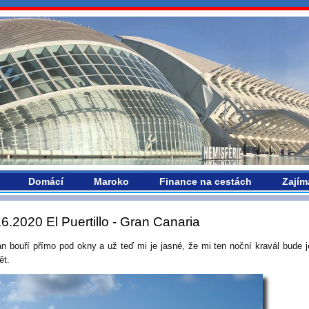
vropou.com
Domácí
Maroko
Finance na cestách
Zajím
.6.2020 El Puertillo - Gran Canaria
n bouří přímo pod okny a už teď mi je jasné, že mi ten noční kravál bude 
ět.