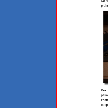
Nejd
proh
Bram
peká
zast
opep