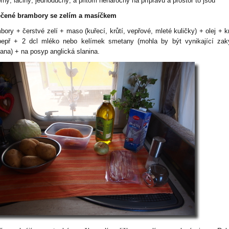
rný, laciný, jednoduchý, a přitom nenáročný na přípravu a prostor to jsou
čené brambory se zelím a masíčkem
bory + čerstvé zelí + maso (kuřecí, krůtí, vepřové, mleté kuličky) + olej + 
pepř + 2 dcl mléko nebo kelímek smetany (mohla by být vynikající zak
ana) + na posyp anglická slanina.