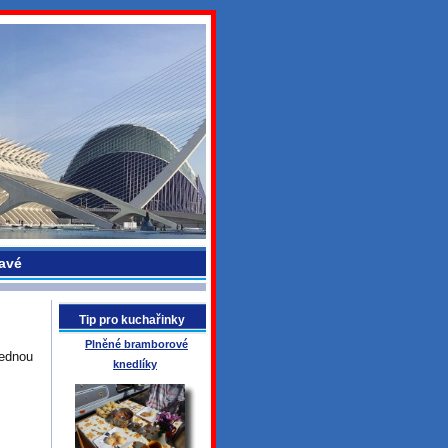
avé
Tip pro kuchařinky
Plněné bramborové
jednou
knedlíky