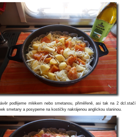
ávěr podlijeme mlékem nebo smetanou, přiměřeně, asi tak na 2 dcl.stačí
mek smetany a posypeme na kostičky nakrájenou anglickou slaninou.