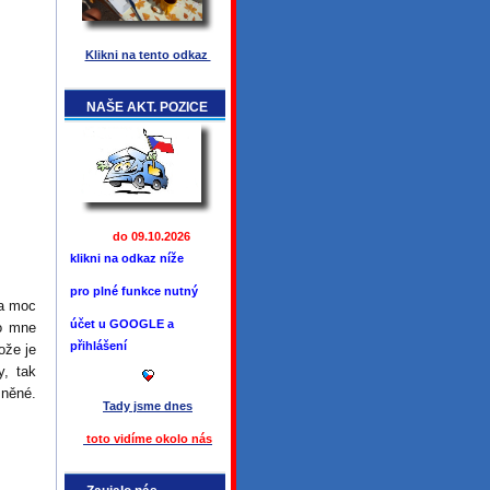
Klikni na tento odkaz
NAŠE AKT. POZICE
do 09.10.2026
klikni na odkaz níže
pro plné funkce
nutný
 a moc
účet u GOOGLE a
ro mne
přihlášení
ože je
y, tak
zněné.
Tady jsme
dnes
toto vidíme okolo ná
s