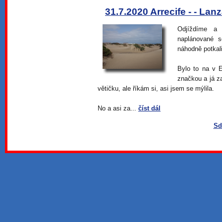
31.7.2020 Arrecife - - Lan
Odjíždíme a
naplánované s
náhodně potkali
Bylo to na v E
značkou a já z
větičku, ale říkám si, asi jsem se mýlila.
No a asi za...
číst dál
Sd