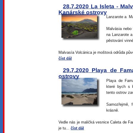
28.7.2020 La Isleta - Mal
Kanárské ostrovy
Lanzarote a Ma
Malvásia nebo 
na Lanzarote a
pěstování vinn
Malvasía Volcánica je moštová odrůda původ
číst dál
29.7.2020 Playa de Fam
ostrovy
Playa de Fama
které bych s 
tento ostrov zav
Samozřejmě, f
krásně.
Vedle nás je maličká vesnice Caleta de Fam
je tu...
číst dál