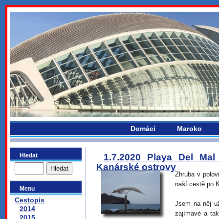
bydlikemevropou.com
Domácí
Maroko
Hledat
1.7.2020 Playa Del Mal
Kanárské ostrovy
Zhruba v polov
naší cestě po 
Menu
Cestopis
Jsem na něj už
2014
zajímavé a tak
2015