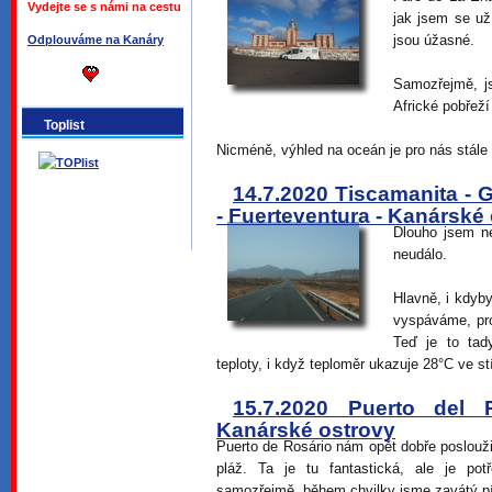
Vydejte se s námi na cestu
jak jsem se už
jsou úžasné.
Odplouváme na Kanáry
Samozřejmě, js
Africké pobřeží
Toplist
Nicméně, výhled na oceán je pro nás stále
14.7.2020 Tiscamanita - G
- Fuerteventura - Kanárské
Dlouho jsem n
neudálo.
Hlavně, i kdyb
vyspáváme, pro
Teď je to tad
teploty, i když teploměr ukazuje 28°C ve stí
15.7.2020 Puerto del 
Kanárské ostrovy
Puerto de Rosário nám opět dobře poslouži
pláž. Ta je tu fantastická, ale je p
samozřejmě, během chvilky jsme zavátý pís