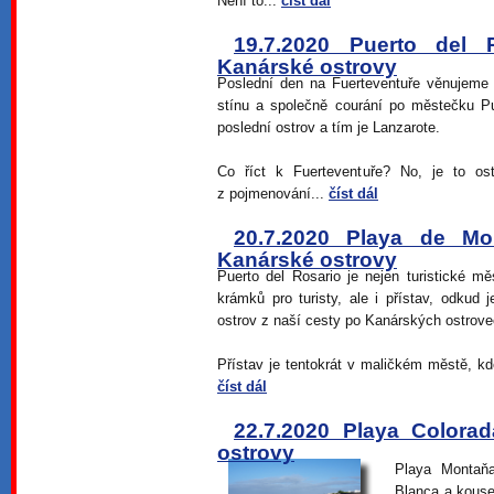
Není to...
číst dál
19.7.2020 Puerto del 
Kanárské ostrovy
Poslední den na Fuerteventuře věnujeme 
stínu a společně courání po městečku Pu
poslední ostrov a tím je Lanzarote.
Co říct k Fuerteventuře? No, je to os
z pojmenování...
číst dál
20.7.2020 Playa de Mo
Kanárské ostrovy
Puerto del Rosario je nejen turistické
krámků pro turisty, ale i přístav, odkud 
ostrov z naší cesty po Kanárských ostrove
Přístav je tentokrát v maličkém městě, kd
číst dál
22.7.2020 Playa Colora
ostrovy
Playa Montaňa
Blanca a kouse