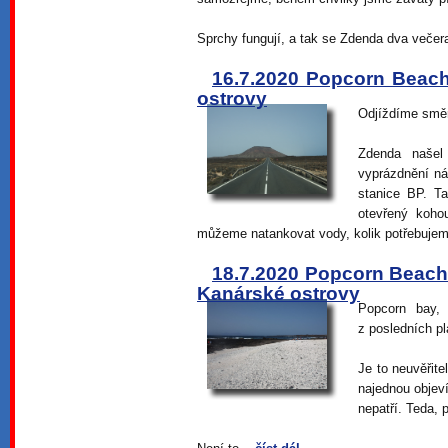
Sprchy fungují, a tak se Zdenda dva večer
16.7.2020 Popcorn Beach
ostrovy
Odjíždíme směr
Zdenda našel
vyprázdnění nád
stanice BP. T
otevřený koho
můžeme natankovat vody, kolik potřebujem
18.7.2020 Popcorn Beach -
Kanárské ostrovy
Popcorn bay,
z posledních pl
Je to neuvěřit
najednou objev
nepatří. Teda, p