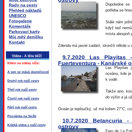
Dopoledne se 
Rady na cesty
Přehled nákladů
potřeba se hnou
UNESCO
Fotogalerie
Stále nám ješt
Komentáře
když teď nemůž
Parkovací karty
místa alespoň 
Můj milý deníčku
Kontakt
Zdenda má jasné zadání, skončit někde u o
Videa - A léta běží
9.7.2020 Las Playitas
Fuerteventura - Kanárské o
Klikni na odkaz níže:
Las Playitas 
A sen se stává skutečností
oceánu, kde je
k vodě.
Druhý rok naší cesty
Třetí rok naší cesty
Takže ano, ko
do výšin a já 
Čtvrtý rok naší cesty
Pátý rok naší cesty.
Oceán je teploučký, už má kolem 27°C, což
Pozvánka na Sicílii
10.7.2020 Betancuria -
Krátká videa z naší cesty
ostrovy
Faro de La Ent