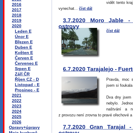
vidět tento kra
2016
vynechat...
číst dál
2017
2018
3.7.2020 Moro Jable -
2019
ostrovy
2020
číst dál
Leden E
Únor E
Březen E
Duben E
Květen E
Červen E
Červenec E
6.7.2020 Tarajalejo - Fue
Srpen E
Září ČR
Říjen CZ - D
Pravda, moc s
Listopad - E
jsem si foukala
Prosinec - E
2021
Dva dny jsem 
2022
nebylo. Jedno
2023
naštvání a n
2024
z provozu není zrovna to pravé ořechové a
2025
2026
7.7.2020 Gran Tarajal 
Opravy+úpravy
ostrovy
Moje kuchyně