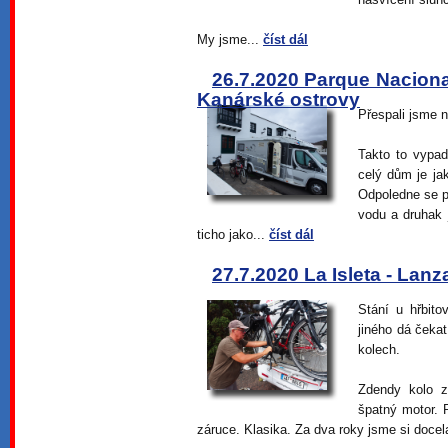
My jsme...
číst dál
26.7.2020 Parque Naciona
Kanárské ostrovy
Přespali jsme 
Takto to vypa
celý dům je ja
Odpoledne se p
vodu a druhak 
ticho jako...
číst dál
27.7.2020 La Isleta - Lan
Stání u hřbito
jiného dá čekat
kolech.
Zdendy kolo z
špatný motor. 
záruce. Klasika. Za dva roky jsme si docel