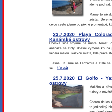
jdeme podívat.
Máme to nějak
zůstat. Bereme
celou cestu jdeme po pěkné promenádě, kte
23.7.2020 Playa Color
Kanárské ostrovy
Dneska sice stojíme na místě, témat, 
anabáze se stoly, dnešní výměna kol na pa
večera malou ukázkou místa, kde právě st
Jasně, už jsme na Lanzarote a stále se
se...
číst dál
25.7.2020 El Golfo - Y
ostrovy
Maličká a přes
turisty a návšt
Charco de los 
to jedinečný b
nasvícení slun