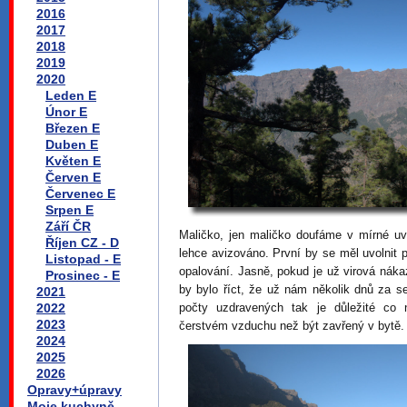
2016
2017
2018
2019
2020
Leden E
Únor E
Březen E
Duben E
Květen E
Červen E
Červenec E
Srpen E
Září ČR
Maličko, jen maličko doufáme v mírné uvo
Říjen CZ - D
lehce avizováno. První by se měl uvolnit 
Listopad - E
opalování. Jasně, pokud je už virová nák
Prosinec - E
by bylo říct, že už nám několik dnů za s
2021
2022
počty uzdravených tak je důležité co 
2023
čerstvém vzduchu než být zavřený v bytě.
2024
2025
2026
Opravy+úpravy
Moje kuchyně