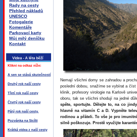
Rady na cesty
Přehled nákladů
UNESCO
Fotogalerie
Komentáře
Parkovací karty
Můj milý deníčku
Kontakt
Videa - A léta běží
Klikni na odkaz níže:
A sen se stává skutečností
Nemají všichni domy se zahradou a prochá
Druhý rok naší cesty
poslední dobou, snažíme se vybírat a číst 
klinik, profesory virologie na Karlově univ
Třetí rok naší cesty
oboru, tak se všichni shodují na jedné důl
Čtvrtý rok naší cesty
spěte, sportujte. Dělejte to, na co jin
hlavně na vitamín C a D. Vypněte telev
Pátý rok naší cesty.
rodinou a přáteli. To vše je pro imunitn
Pozvánka na Sicílii
silně poškozuje. Prostě využijte karanté
Krátká videa z naší cesty