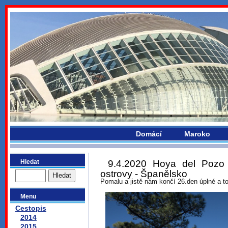
bydlikemevropou.com
Domácí
Maroko
Hledat
9.4.2020 Hoya del Pozo
ostrovy - Španělsko
Pomalu a jistě nám končí 26.den úplné a t
Menu
Cestopis
2014
2015