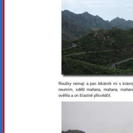
Roušky nemají a pan lékárník mi s krás
neumím, sdělil maňana, maňana, maňana,
ověřila a on šťastně přisvědčil.