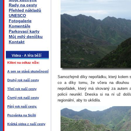
Rady na cesty
Přehled nákladů
UNESCO
Fotogalerie
Komentáře
Parkovací karty
Můj milý deníčku
Kontakt
Videa - A léta běží
Klikni na odkaz níže:
A sen se stává skutečností
Samozřejmě díky nepořádku, který kolem s
Druhý rok naší cesty
co a díky tomu, že včera na dlouhou 
nepořádek, který má skovaný za autem a
Třetí rok naší cesty
policii neunikl. Dneska si na ní už došl
Čtvrtý rok naší cesty
regionální, aby to uklidila.
Pátý rok naší cesty.
Pozvánka na Sicílii
Krátká videa z naší cesty