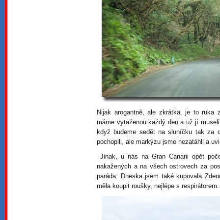
Nijak arogantně, ale zkrátka, je to ruk
máme vytaženou každý den a už jí museli 
když budeme sedět na sluníčku tak za d
pochopili, ale markýzu jsme nezatáhli a uvi
Jinak, u nás na Gran Canarii opět poče
nakažených a na všech ostrovech za posl
paráda. Dneska jsem také kupovala Zdendov
měla koupit roušky, nejlépe s respirátorem.