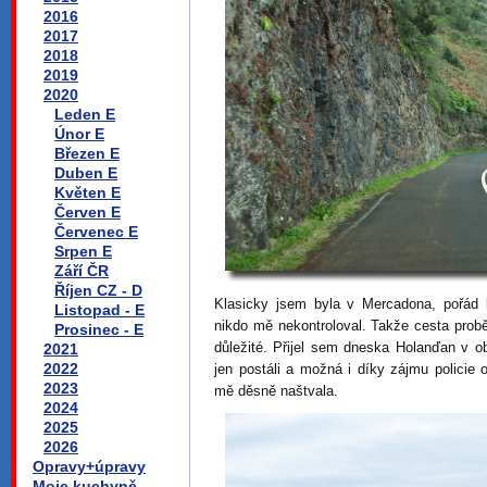
2016
2017
2018
2019
2020
Leden E
Únor E
Březen E
Duben E
Květen E
Červen E
Červenec E
Srpen E
Září ČR
Říjen CZ - D
Klasicky jsem byla v Mercadona, pořád 
Listopad - E
nikdo mě nekontroloval. Takže cesta probě
Prosinec - E
důležité. Přijel sem dneska Holanďan v ob
2021
2022
jen postáli a možná i díky zájmu policie 
2023
mě děsně naštvala.
2024
2025
2026
Opravy+úpravy
Moje kuchyně