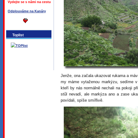
Vydejte se s námi na cestu
Odplouváme na Kanáry
Toplist
Jenže, ona začala ukazovat rukama a máv
my máme vytaženou markýzu, sedíme v kř
kteří by nás normálně nechali na pokoji př
stůl nevadí, ale markýza ano a zase uk
povídali, spíše smířlivě.