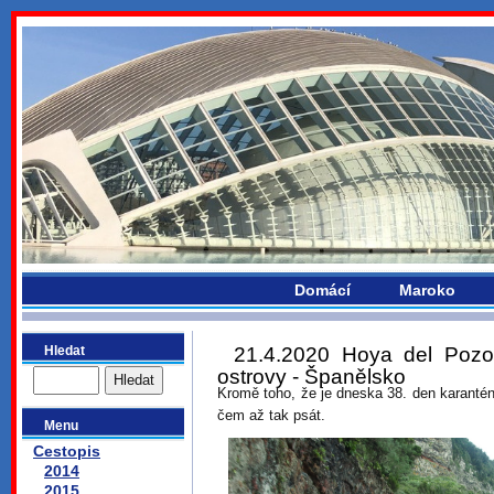
bydlikemevropou.com
Domácí
Maroko
Hledat
21.4.2020 Hoya del Pozo
ostrovy - Španělsko
Kromě toho, že je dneska 38. den karantén
čem až tak psát.
Menu
Cestopis
2014
2015