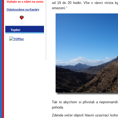
Vydejte se s námi na cestu
od 19 do 20 hodin. Vše v rámci místa byd
omezení.“
Odplouváme na Kanáry
Toplist
Tak to abychom si přivstali a nepromarnili
pohoda.
Zdenda večer objevil hlavní uzavírací ko