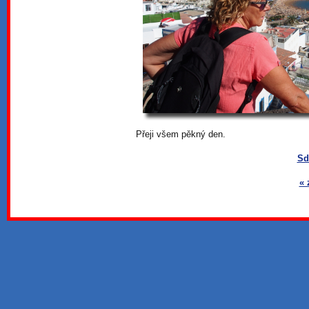
Přeji všem pěkný den.
Sd
« 