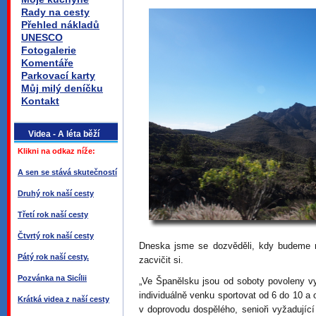
Rady na cesty
Přehled nákladů
UNESCO
Fotogalerie
Komentáře
Parkovací karty
Můj milý deníčku
Kontakt
Videa - A léta běží
Klikni na odkaz níže:
A sen se stává skutečností
Druhý rok naší cesty
Třetí rok naší cesty
Čtvrtý rok naší cesty
Dneska jsme se dozvěděli, kdy budeme m
Pátý rok naší cesty.
zacvičit si.
Pozvánka na Sicílii
„Ve Španělsku jsou od soboty povoleny 
individuálně venku sportovat od 6 do 10 a 
Krátká videa z naší cesty
v doprovodu dospělého, senioři vyžadujíc