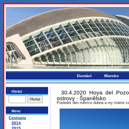
bydlikemevropou.com
Domácí
Maroko
Hledat
30.4.2020 Hoya del Pozo
ostrovy - Španělsko
Poslední den měsíce dubna a my máme za 
Menu
Cestopis
2014
2015