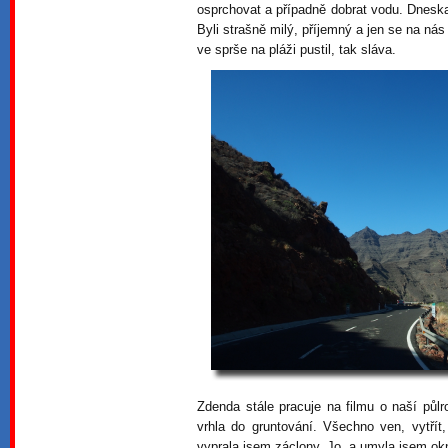
osprchovat a případně dobrat vodu. Dneska 
Byli strašně milý, příjemný a jen se na ná
ve sprše na pláži pustil, tak sláva.
Zdenda stále pracuje na filmu o naší půl
vrhla do gruntování. Všechno ven, vytřít
vyprala jsem záclony. Jo, a umyla jsem o