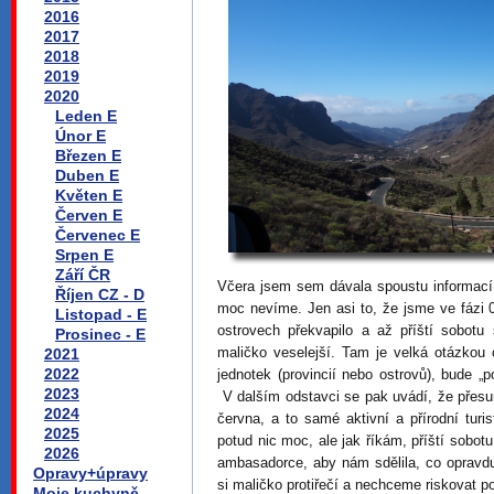
2016
2017
2018
2019
2020
Leden E
Únor E
Březen E
Duben E
Květen E
Červen E
Červenec E
Srpen E
Září ČR
Včera jsem sem dávala spoustu informací k
Říjen CZ - D
moc nevíme. Jen asi to, že jsme ve fázi
Listopad - E
ostrovech překvapilo a až příští sobot
Prosinec - E
maličko veselejší. Tam je velká otázkou
2021
2022
jednotek (provincií nebo ostrovů), bude „
2023
V dalším odstavci se pak uvádí, že přes
2024
června, a to samé aktivní a přírodní tur
2025
potud nic moc, ale jak říkám, příští sobo
2026
ambasadorce, aby nám sdělila, co opravd
Opravy+úpravy
si maličko protiřečí a nechceme riskovat p
Moje kuchyně