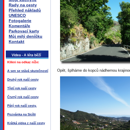
Rady na cesty
Přehled nákladů
UNESCO
Fotogalerie
Komentáře
Parkovací karty
Můj milý deníčku
Kontakt
Videa - A léta běží
Klikni na odkaz níže:
Opět, šplháme do kopců nádhernou krajinou,
A sen se stává skutečností
Druhý rok naší cesty
Třetí rok naší cesty
Čtvrtý rok naší cesty
Pátý rok naší cesty.
Pozvánka na Sicílii
Krátká videa z naší cesty