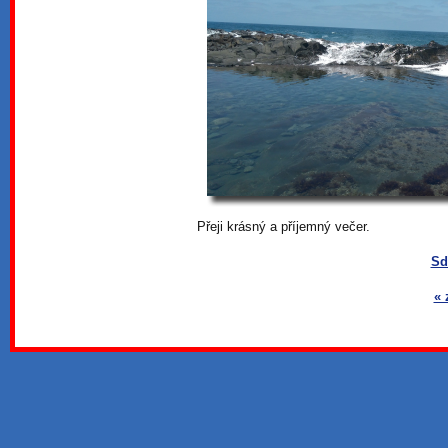
Přeji krásný a příjemný večer.
Sd
« 