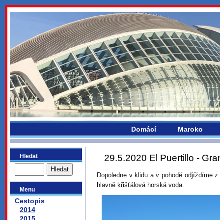
bydlikemevropou.com
Domácí
Maroko
Hledat
29.5.2020 El Puertillo - Gr
Dopoledne v klidu a v pohodě odjíždíme z 
hlavně křišťálová horská voda.
Menu
Cestopis
2014
2015