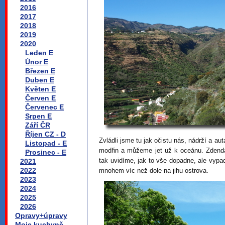
2016
2017
2018
2019
2020
Leden E
Únor E
Březen E
Duben E
Květen E
Červen E
Červenec E
Srpen E
Září ČR
Říjen CZ - D
Zvládli jsme tu jak očistu nás, nádrží a au
Listopad - E
modřin a můžeme jet už k oceánu. Zdenda
Prosinec - E
tak uvidíme, jak to vše dopadne, ale vypa
2021
2022
mnohem víc než dole na jihu ostrova.
2023
2024
2025
2026
Opravy+úpravy
Moje kuchyně