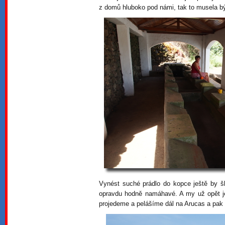
z domů hluboko pod námi, tak to musela bý
Vynést suché prádlo do kopce ještě by šl
opravdu hodně namáhavé. A my už opět je
projedeme a pelášíme dál na Arucas a pak u