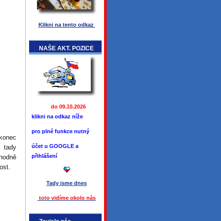
Klikni na tento odkaz
NAŠE AKT. POZICE
do 09.10.2026
klikni na odkaz níže
pro plné funkce
nutný
akonec
účet u GOOGLE a
m tady
přihlášení
 hodně
ost.
Tady jsme
dnes
toto vidíme okolo ná
s