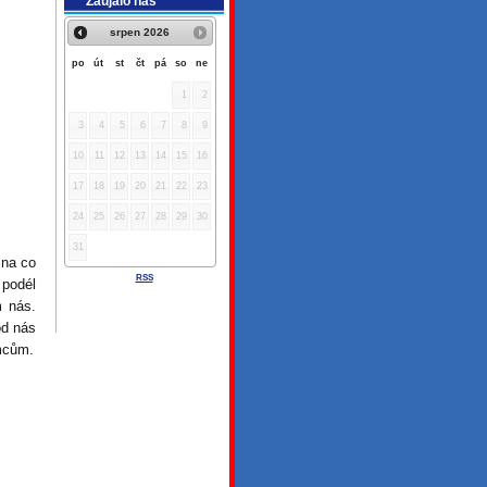
Zaujalo nás
srpen
2026
po
út
st
čt
pá
so
ne
1
2
3
4
5
6
7
8
9
10
11
12
13
14
15
16
17
18
19
20
21
22
23
24
25
26
27
28
29
30
31
 na co
RSS
 podél
m nás.
od nás
mcům.