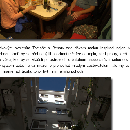
skavým svolením Tomáše a Renaty zde dávám malou inspiraci nejen pro
hodu, kteří by se rádi uchýlili na zimní měsíce do tepla, ale i pro ty, kteří 
ve věku, kde by se vláčeli po ostrovech s batohem anebo strávili celou dov
onajatém autě. To už můžeme přenechat mladým cestovatelům, ale my už
m máme rádi trošku toho, byť minimálního pohodlí.