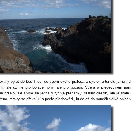
ovaný výlet do Los Tilos, do vavřínového pralesa a systému tunelů jsme n
žili, ale už ne pro bolavé nohy, ale pro počasí. Včera a předevčírem ná
ně pršelo, ale spíše se jedná o rychlé přeháňky, slušný deštík, ale je stále
ženo. Mraky se převalují a podle předpovědi, bude až do pondělí velká oblačn