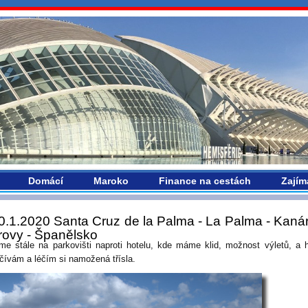
vropou.com
Domácí
Maroko
Finance na cestách
Zajím
0.1.2020 Santa Cruz de la Palma - La Palma - Kaná
rovy - Španělsko
íme stále na parkovišti naproti hotelu, kde máme klid, možnost výletů, a 
čívám a léčím si namožená třísla.