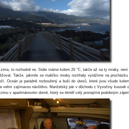
 zima, to rozhodně ne. Stále máme kolem 20 °C, takže až na ty mraky, není
těžovat. Takže, jakmile se maličko mraky roztrhaly vyrážíme na procházku
eží. Oceán je parádně rozbouřený a buší do útesů, které jsou všude kole
 velmi zajímavou návštěvu. Manželský pár v důchodu z Vysočiny kousek 
í zimu v apartmánovém domě, který se téměř celý pronajímá podobným záje