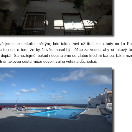
vé jsme se setkali s někým, kdo takto tráví už třetí zimu tady na La P
c to není o tom, že by člověk musel být těžce za vodou, aby si takový to
 dopřát. Samozřejmě, pokud necestujeme se zlatou kreditní kartou, tak s r
sti si takovou cestu může dovolit valná většina důchodců.