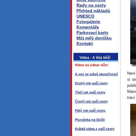
Rady na cesty
Přehled nákladů
UNESCO
Fotogalerie
Komentáře
Parkovací karty
Můj milý deníčku
Kontakt
Videa - A léta běží
Klikni na odkaz níže:
Není
A sen se stává skutečností
si s
Druhý rok naší cesty
pobř
Máme
Třetí rok naší cesty
tráv
Čtvrtý rok naší cesty
Pátý rok naší cesty.
Pozvánka na Sicílii
Krátká videa z naší cesty