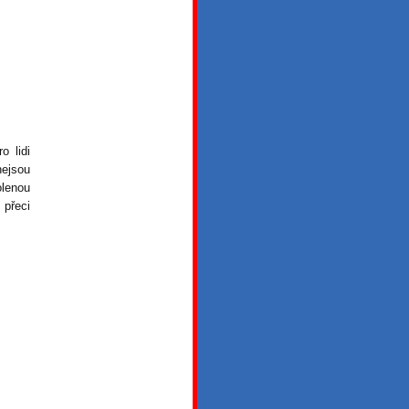
 lidi
nejsou
olenou
 přeci