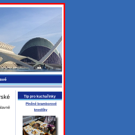
avé
rské
Tip pro kuchařinky
Plněné bramborové
hlavně
knedlíky