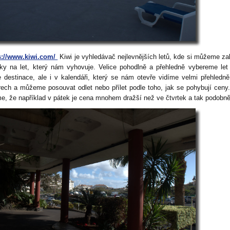
s://www.kiwi.com/
Kiwi je vyhledávač nejlevnějších letů, kde si můžeme za
nky na let, který nám vyhovuje. Velice pohodlně a přehledně vybereme let
e destinace, ale i v kalendáři, který se nám otevře vidíme velmi přehledn
rech a můžeme posouvat odlet nebo přílet podle toho, jak se pohybují ceny
me, že například v pátek je cena mnohem dražší než ve čtvrtek a tak podobně