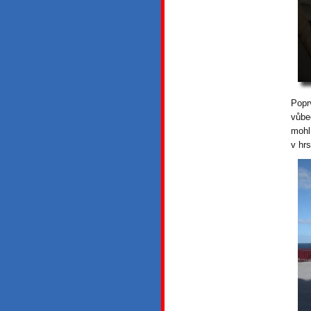
Popr
vůbe
mohl
v hr