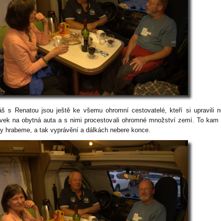
š s Renatou jsou ještě ke všemu ohromní cestovatelé, kteří si upravili n
vek na obytná auta a s nimi procestovali ohromné množství zemí. To kam
y hrabeme, a tak vyprávění a dálkách nebere konce.