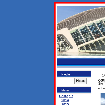
bydlikeme
Hledat
1
ost
Stoj
odpo
Menu
Cestopis
2014
2015