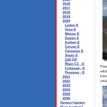
2016
2017
2018
2019
2020
Leden E
Únor E
Březen E
Duben E
Květen E
Červen E
Červenec E
Srpen E
Září ČR
Říjen CZ - D
Plán
Listopad - E
odlo
Prosinec - E
krás
2021
2022
zata
2023
2024
2025
2026
Opravy+úpravy
Moje kuchyně