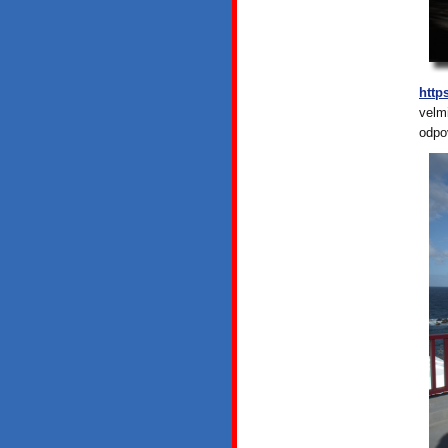
http
velm
odpo