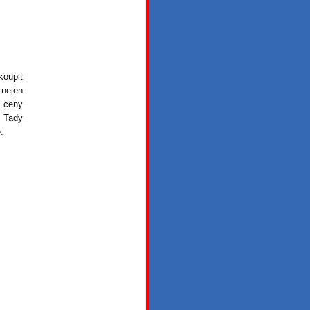
koupit
 nejen
ě ceny
. Tady
.