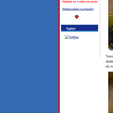
Vydejte se s námi na cestu
Odplouváme na Kanáry
Toplist
Tomá
dodá
ně m