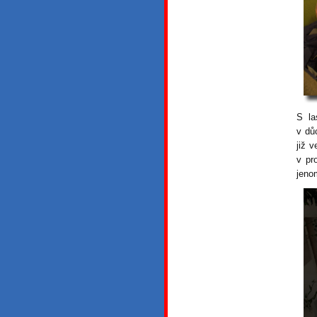
S la
v důc
již 
v pr
jeno