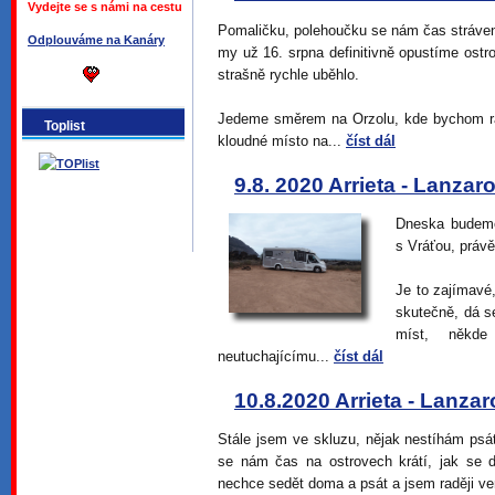
Vydejte se s námi na cestu
Pomaličku, polehoučku se nám čas stráven
Odplouváme na Kanáry
my už 16. srpna definitivně opustíme ostro
strašně rychle uběhlo.
Jedeme směrem na Orzolu, kde bychom rá
Toplist
kloudné místo na...
číst dál
9.8. 2020 Arrieta - Lanzar
Dneska budeme
s Vráťou, právě
Je to zajímavé
skutečně, dá s
míst, někde
neutuchajícímu...
číst dál
10.8.2020 Arrieta - Lanza
Stále jsem ve skluzu, nějak nestíhám psát 
se nám čas na ostrovech krátí, jak se d
nechce sedět doma a psát a jsem raději ve