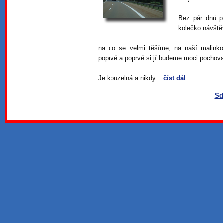
Bez pár dnů p
kolečko návštěv
na co se velmi těšíme, na naší malinko
poprvé a poprvé si jí budeme moci pochova
Je kouzelná a nikdy...
číst dál
Sd