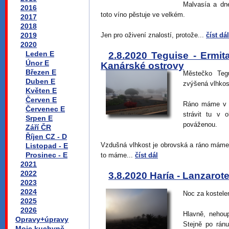
Malvasía a dn
2016
toto víno pěstuje ve velkém.
2017
2018
2019
Jen pro oživení znalostí, protože...
číst dál
2020
Leden E
2.8.2020 Teguise - Ermit
Únor E
Kanárské ostrovy
Březen E
Městečko Teg
Duben E
zvýšená vlhkost
Květen E
Červen E
Ráno máme v a
Červenec E
strávit tu v 
Srpen E
pováženou.
Září ČR
Říjen CZ - D
Vzdušná vlhkost je obrovská a ráno máme 
Listopad - E
Prosinec - E
to máme...
číst dál
2021
2022
3.8.2020 Haría - Lanzarot
2023
2024
Noc za kostele
2025
2026
Hlavně, nehou
Opravy+úpravy
Stejně po ránu
Moje kuchyně