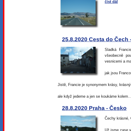
číst dál
25.8.2020 Cesta do Čech 
Sladká Franci
všeobecně po
vesnicemi a ma
jak jsou Franco
Jistě, Francie je synonymem krásy, krásn
ale když jedeme a jen se koukáme kolem..
28.8.2020 Praha - Česko
Čechy krásné,
Už jsme zase v