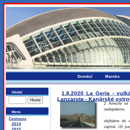
bydlikemevropou.com
Domácí
Maroko
Hledat
1.8.2020 La Geria - vul
Lanzarote - Kanárské ostr
Z Arrecife s
nedojedeme,
Menu
Cestopis
uhýbáme do vn
2014
zajímá. Už jse
2015