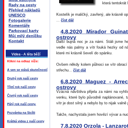
která tentokrát
Rady na cesty
Přehled nákladů
Kostelík je maličký, zavřený, ale krásně 
UNESCO
Fotogalerie
...
číst dál
Komentáře
Parkovací karty
4.8.2020 Mirador Guina
Můj milý deníčku
ostrovy
Kontakt
Další bujná noc je za námi. Stáli jsme 
vedle nás palmy a vítr fouká hezky od n
které mi krásně ševelí do spánku.
Videa - A léta běží
Klikni na odkaz níže:
Ovšem někdy kolem půlnoci se vítr obrací a
A sen se stává skutečností
střechu...
číst dál
Druhý rok naší cesty
6.8.2020 Maguez - Arrec
ostrovy
Třetí rok naší cesty
Vzácná návštěva přijela za námi na vyhlí
Čtvrtý rok naší cesty
venku, které bylo původně naplánované, t
vítr je dost silný a nebylo by to nijak valně
Pátý rok naší cesty.
Pozvánka na Sicílii
Takže, nachystala jsem hovězí vývar a nudl
Krátká videa z naší cesty
7.8.2020 Orzola - Lanzaro