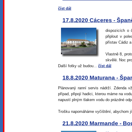
číst dál
17.8.2020 Cáceres - Špan
dispozicích o 
připlout v pol
přístav Cádiz a
Vlastně 8, prot
skvělé. Noc pro
Další fotky už budou...
číst dál
18.8.2020 Maturana - Špa
Plánovaný ranní servis nádrží. Zdenda vž
případ, připojí hadici, kterou máme na vod
napustí plným tlakem vodu do prázdné odp
Trošku napomáháme vyčištění, abychom jí 
21.8.2020 Marmande - Bou