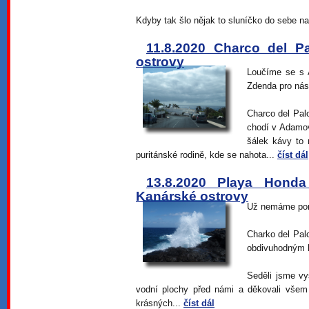
Kdyby tak šlo nějak to sluníčko do sebe n
11.8.2020 Charco del P
ostrovy
Loučíme se s A
Zdenda pro nás
Charco del Pal
chodí v Adamov
šálek kávy to 
puritánské rodině, kde se nahota...
číst dál
13.8.2020 Playa Honda
Kanárské ostrovy
Už nemáme poma
Charko del Pal
obdivuhodným b
Seděli jsme v
vodní plochy před námi a děkovali všem 
krásných...
číst dál