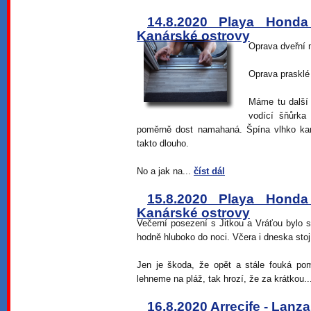
14.8.2020 Playa Honda
Kanárské ostrovy
Oprava dveřní 
Oprava prasklé
Máme tu další 
vodící šňůrka
poměrně dost namahaná. Špína vlhko kam
takto dlouho.
No a jak na...
číst dál
15.8.2020 Playa Honda
Kanárské ostrovy
Večerní posezení s Jitkou a Vráťou bylo s
hodně hluboko do noci. Včera i dneska sto
Jen je škoda, že opět a stále fouká po
lehneme na pláž, tak hrozí, že za krátkou.
16.8.2020 Arrecife - Lanz