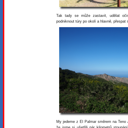
Tak tady se může zastavit, udělat oči
podniknout túry po okolí a hlavně, přespat
My jedeme z El Palmar směrem na Teno Al
že jsme si ušetřili pár kilometrů stoupá