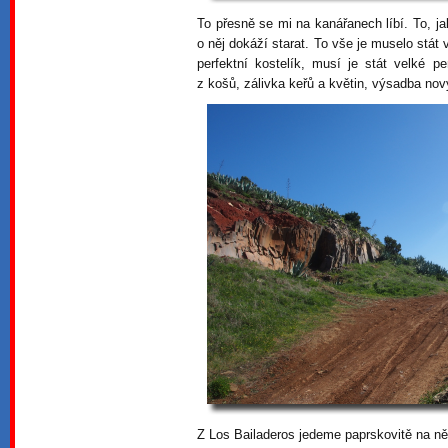
To přesně se mi na kanářanech líbí. To, ja
o něj dokáží starat. To vše je muselo stát 
perfektní kostelík, musí je stát velké 
z košů, zálivka keřů a květin, výsadba nový
Z Los Bailaderos jedeme paprskovitě na něk