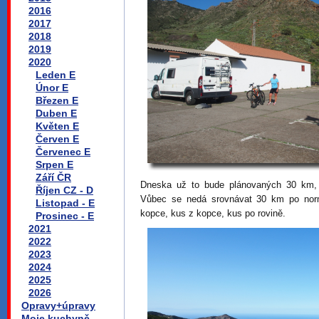
2016
2017
2018
2019
2020
Leden E
Únor E
Březen E
Duben E
Květen E
Červen E
Červenec E
Srpen E
Září ČR
Dneska už to bude plánovaných 30 km, 
Říjen CZ - D
Vůbec se nedá srovnávat 30 km po norm
Listopad - E
kopce, kus z kopce, kus po rovině.
Prosinec - E
2021
2022
2023
2024
2025
2026
Opravy+úpravy
Moje kuchyně