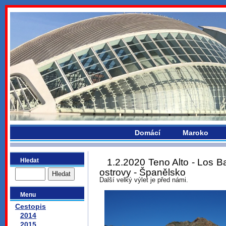
bydlikemevropou.com
Domácí
Maroko
Hledat
1.2.2020 Teno Alto - Los Ba
ostrovy - Španělsko
Další velký výlet je před námi.
Menu
Cestopis
2014
2015