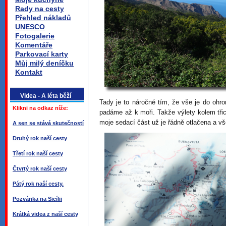
Rady na cesty
Přehled nákladů
UNESCO
Fotogalerie
Komentáře
Parkovací karty
Můj milý deníčku
Kontakt
Videa - A léta běží
Tady je to náročné tím, že vše je do oh
Klikni na odkaz níže:
padáme až k moři. Takže výlety kolem třic
moje sedací část už je řádně otlačena a v
A sen se stává skutečností
Druhý rok naší cesty
Třetí rok naší cesty
Čtvrtý rok naší cesty
Pátý rok naší cesty.
Pozvánka na Sicílii
Krátká videa z naší cesty