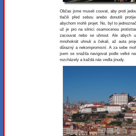
Občas jsme museli couvat, aby proti jedou
tlačili před sebou anebo donutili proti
abychom mohli projet. No, byl to jednoznač
už je pro na silnici osamocenou protist
zacouvat nebo se uhnout. Ale abych 
mnohokrát uhnuli a čekali, až auta pr
důrazný a nekompromisní. A za sebe mohu
jsem se snažila navigovat podle velké n
rozcházely a každá nás vedla jinudy.