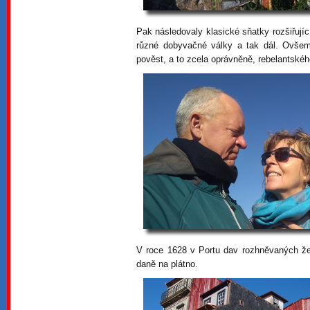
Pak následovaly klasické sňatky rozšiřuj
různé dobyvačné války a tak dál. Ovšem P
pověst, a to zcela oprávněně, rebelantské
V roce 1628 v Portu dav rozhněvaných že
daně na plátno.