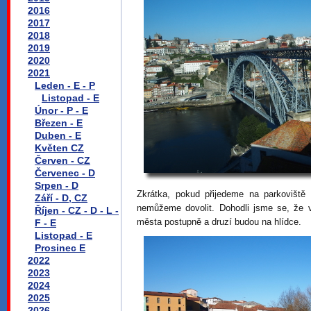
2016
2017
2018
2019
2020
2021
Leden - E - P
Listopad - E
Únor - P - E
Březen - E
Duben - E
Květen CZ
Červen - CZ
Červenec - D
Srpen - D
Zkrátka, pokud přijedeme na parkoviště 
Září - D, CZ
nemůžeme dovolit. Dohodli jsme se, že 
Říjen - CZ - D - L -
města postupně a druzí budou na hlídce.
F - E
Listopad - E
Prosinec E
2022
2023
2024
2025
2026