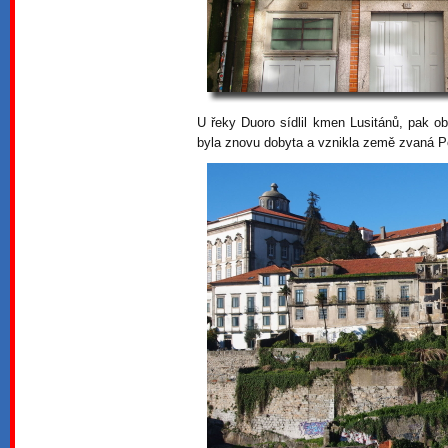
U řeky Duoro sídlil kmen Lusitánů, pak ob
byla znovu dobyta a vznikla země zvaná P