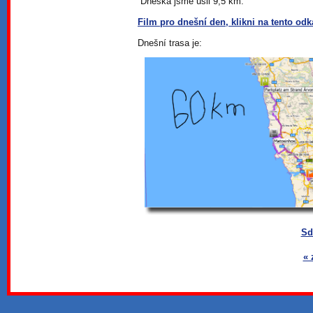
Dneska jsme ušli 9,5 km.
Film pro dnešní den, klikni na tento od
Dnešní trasa je:
Sd
« 