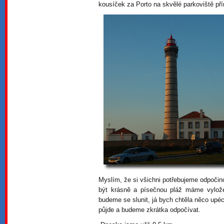
kousíček za Porto na skvělé parkoviště př
Myslím, že si všichni potřebujeme odpočino
být krásně a písečnou pláž máme vylož
budeme se slunit, já bych chtěla něco upéc
půjde a budeme zkrátka odpočívat.