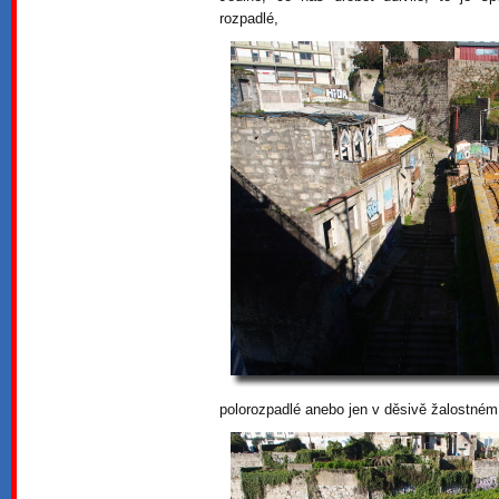
rozpadlé,
polorozpadlé anebo jen v děsivě žalostném