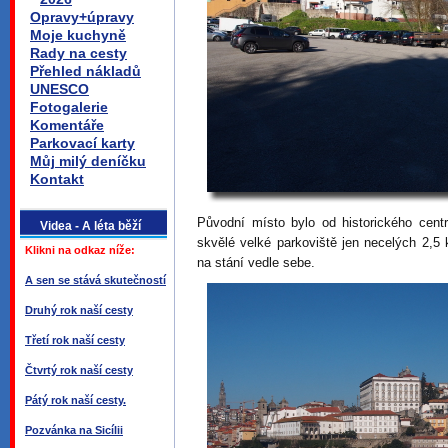
Opravy+úpravy
Moje kuchyně
Rady na cesty
Přehled nákladů
UNESCO
Fotogalerie
Komentáře
Parkovací karty
Můj milý deníčku
Kontakt
Původní místo bylo od historického cent
Videa - A léta běží
skvělé velké parkoviště jen necelých 2,
Klikni na odkaz níže:
na stání vedle sebe.
A sen se stává skutečností
Druhý rok naší cesty
Třetí rok naší cesty
Čtvrtý rok naší cesty
Pátý rok naší cesty.
Pozvánka na Sicílii