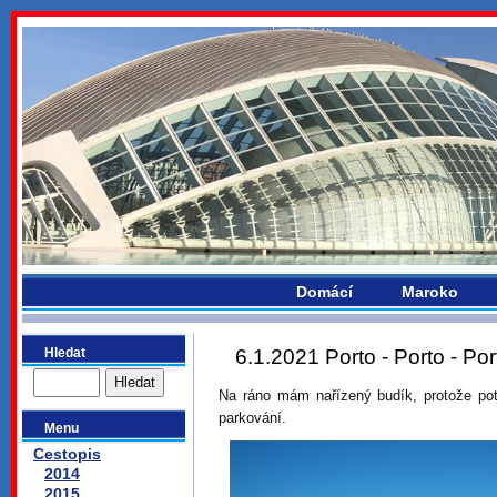
bydlikemevropou.com
Domácí
Maroko
Hledat
6.1.2021 Porto - Porto - Po
Na ráno mám nařízený budík, protože pot
parkování.
Menu
Cestopis
2014
2015