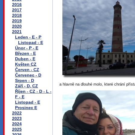
2016
2017
2018
2019
2020
2021
Leden - E - P
Listopad - E
Únor - P - E
Březen - E
Duben - E
Květen CZ
Červen - CZ
Červenec - D
Srpen - D
a hlavně na dlouhé molo, které chrání příst
Září - D, CZ
Říjen - CZ - D - L -
F - E
Listopad - E
Prosinec E
2022
2023
2024
2025
2026