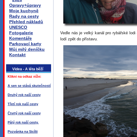
Opravy+úpravy
Moje kuchyně
Rady na cesty
Přehled nákladů
UNESCO
Fotogalerie
Vedle nás je velký kanál pro rybářské lodi
Komentáře
lodí zpět do přístavu.
Parkovací karty
Můj milý deníčku
Kontakt
Videa - A léta běží
Klikni na odkaz níže:
A sen se stává skutečností
Druhý rok naší cesty
Třetí rok naší cesty
Čtvrtý rok naší cesty
Pátý rok naší cesty.
Pozvánka na Sicílii