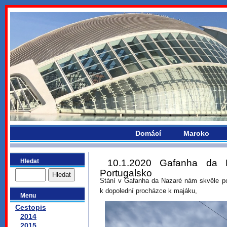
bydlikemevropou.com
Domácí
Maroko
Hledat
10.1.2020 Gafanha da 
Portugalsko
Stání v Gafanha da Nazaré nám skvěle po
k dopolední procházce k majáku,
Menu
Cestopis
2014
2015