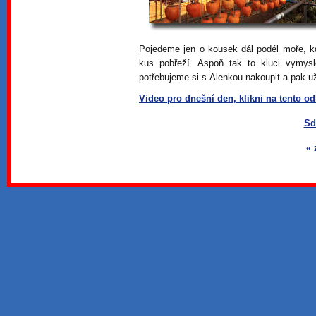
Pojedeme jen o kousek dál podél moře, 
kus pobřeží. Aspoň tak to kluci vymysl
potřebujeme si s Alenkou nakoupit a pak už
Video pro dnešní den, klikni na tento o
Sd
« 