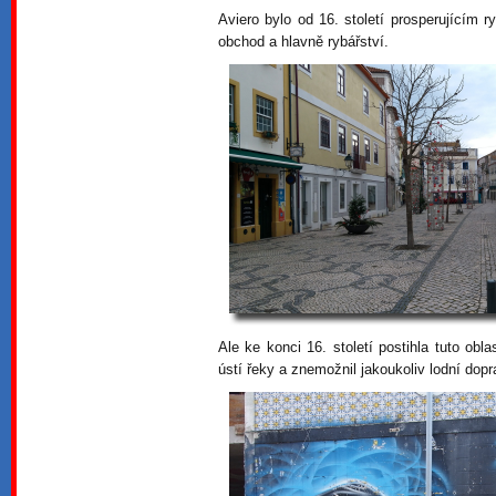
Aviero bylo od 16. století prosperujícím
obchod a hlavně rybářství.
Ale ke konci 16. století postihla tuto o
ústí řeky a znemožnil jakoukoliv lodní dopr