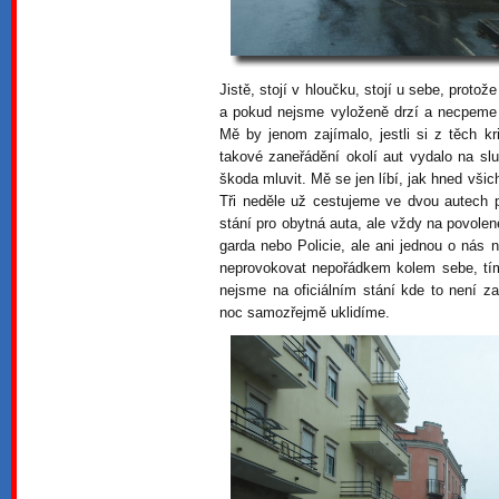
Jistě, stojí v hloučku, stojí u sebe, protož
a pokud nejsme vyloženě drzí a necpeme 
Mě by jenom zajímalo, jestli si z těch k
takové zaneřádění okolí aut vydalo na slu
škoda mluvit. Mě se jen líbí, jak hned vši
Tři neděle už cestujeme ve dvou autech 
stání pro obytná auta, ale vždy na povole
garda nebo Policie, ale ani jednou o nás n
neprovokovat nepořádkem kolem sebe, t
nejsme na oficiálním stání kde to není z
noc samozřejmě uklidíme.