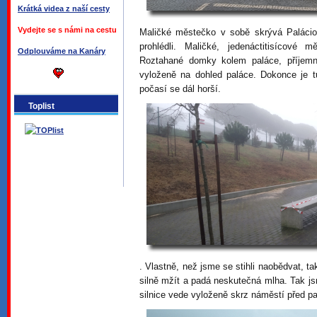
Krátká videa z naší cesty
Vydejte se s námi na cestu
Maličké městečko v sobě skrývá Palácio
prohlédli. Maličké, jedenáctitisícov
Odplouváme na Kanáry
Roztahané domky kolem paláce, příjemné
vyloženě na dohled paláce. Dokonce je tu
počasí se dál horší.
Toplist
. Vlastně, než jsme se stihli naobědvat, 
silně mžít a padá neskutečná mlha. Tak jsm
silnice vede vyloženě skrz náměstí před p