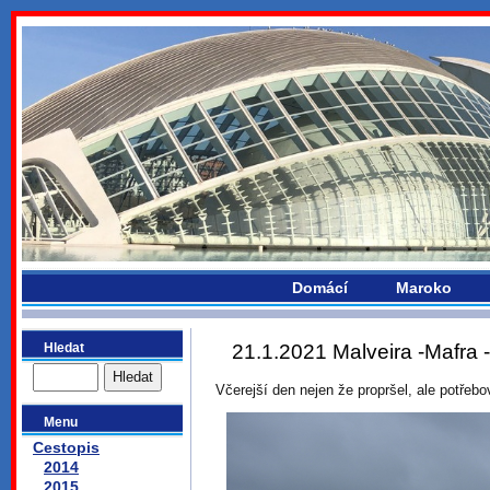
bydlikemevropou.com
Domácí
Maroko
Hledat
21.1.2021 Malveira -Mafra 
Včerejší den nejen že propršel, ale potřebo
Menu
Cestopis
2014
2015