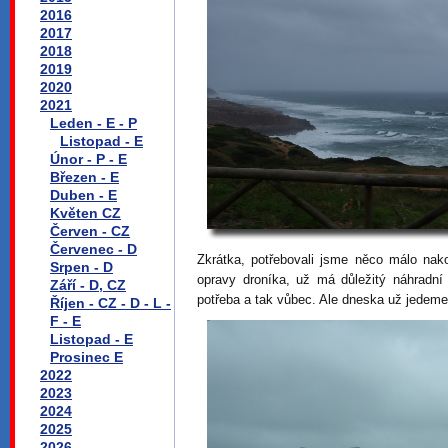
2016
2017
2018
2019
2020
2021
Leden - E - P
Listopad - E
Únor - P - E
Březen - E
Duben - E
Květen CZ
Červen - CZ
Červenec - D
Zkrátka, potřebovali jsme něco málo nako
Srpen - D
opravy droníka, už má důležitý náhradní dí
Září - D, CZ
potřeba a tak vůbec. Ale dneska už jedeme
Říjen - CZ - D - L -
F - E
Listopad - E
Prosinec E
2022
2023
2024
2025
2026