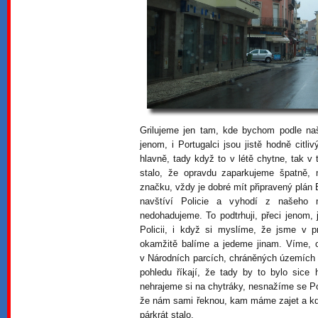
Grilujeme jen tam, kde bychom podle na
jenom, i Portugalci jsou jistě hodně citl
hlavně, tady když to v létě chytne, tak v
stalo, že opravdu zaparkujeme špatně,
značku, vždy je dobré mít připravený plán 
navštíví Policie a vyhodí z našeho m
nedohadujeme. To podtrhuji, přeci jenom, 
Policii, i když si myslíme, že jsme v 
okamžitě balíme a jedeme jinam. Víme, od
v Národních parcích, chráněných územích
pohledu říkají, že tady by to bylo sice
nehrajeme si na chytráky, nesnažíme se Pol
že nám sami řeknou, kam máme zajet a kde
párkrát stalo.