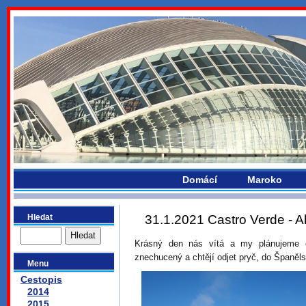
bydlikemevropou.com
Domácí
Maroko
Hledat
31.1.2021 Castro Verde - Al
Krásný den nás vítá a my plánujeme 
znechucený a chtějí odjet pryč, do Španěl
Menu
Cestopis
2014
2015