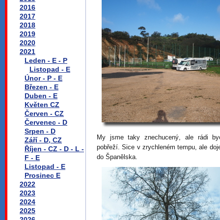
2016
2017
2018
2019
2020
2021
Leden - E - P
Listopad - E
Únor - P - E
Březen - E
Duben - E
Květen CZ
Červen - CZ
Červenec - D
Srpen - D
My jsme taky znechucený, ale rádi by
Září - D, CZ
pobřeží. Sice v zrychleném tempu, ale do
Říjen - CZ - D - L -
do Španělska.
F - E
Listopad - E
Prosinec E
2022
2023
2024
2025
2026