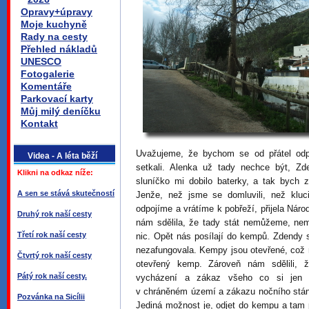
Opravy+úpravy
Moje kuchyně
Rady na cesty
Přehled nákladů
UNESCO
Fotogalerie
Komentáře
Parkovací karty
Můj milý deníčku
Kontakt
Uvažujeme, že bychom se od přátel odp
Videa - A léta běží
setkali. Alenka už tady nechce být, Z
Klikni na odkaz níže:
sluníčko mi dobilo baterky, a tak bych 
A sen se stává skutečností
Jenže, než jsme se domluvili, než kluc
odpojíme a vrátíme k pobřeží, přijela Nár
Druhý rok naší cesty
nám sdělila, že tady stát nemůžeme, n
Třetí rok naší cesty
nic. Opět nás posílají do kempů. Zdendy 
nezafungovala. Kempy jsou otevřené, což 
Čtvrtý rok naší cesty
otevřený kemp. Zároveň nám sdělili, 
Pátý rok naší cesty.
vycházení a zákaz všeho co si jen l
v chráněném území a zákazu nočního stán
Pozvánka na Sicílii
Jediná možnost je, odjet do kempu a tam 