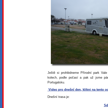
Ještě si prohlédneme Přírodní park Val
kolech, podle počasí a pak už jsme p
Portugalsku.
Video pro dnešní den, klikni na tento o
Dnešní trasa je:
Sd