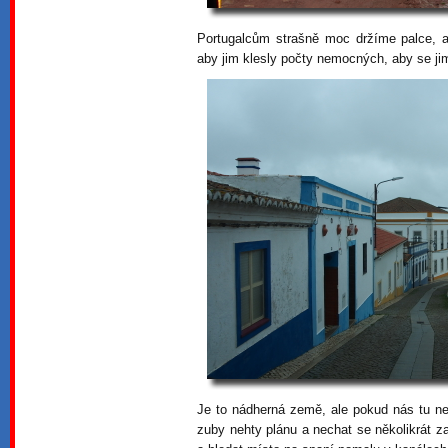
Portugalcům strašně moc držíme palce, ab
aby jim klesly počty nemocných, aby se jim
Je to nádherná země, ale pokud nás tu nec
zuby nehty plánu a nechat se několikrát z