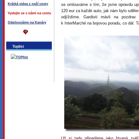
Krátká videa z naší cesty
se omlouváme s tím, že jsme opravdu upř
120 eur za každé auto, jak nám bylo sdělen
Vydejte se s námi na cestu
odjíždíme. Gardisti mávli na pozdrav
Odplouváme na Kanáry
k InterMarché na bojovou poradu, co dál. 
Toplist
Už si tady připadáme jako štvaná zvěř