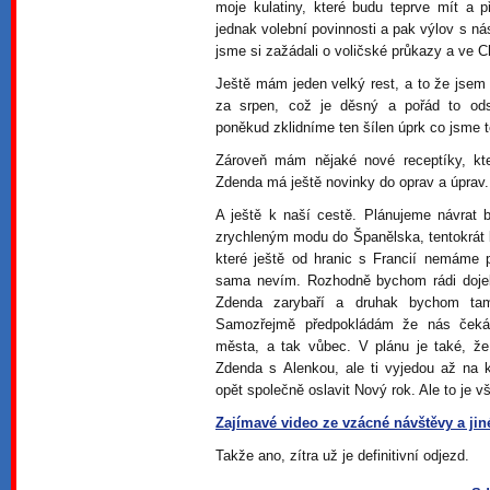
moje kulatiny, které budu teprve mít a
jednak volební povinnosti a pak výlov s 
jsme si zažádali o voličské průkazy a ve C
Ještě mám jeden velký rest, a to že jsem 
za srpen, což je děsný a pořád to od
poněkud zklidníme ten šílen úprk co jsme t
Zároveň mám nějaké nové receptíky, kte
Zdenda má ještě novinky do oprav a úprav.
A ještě k naší cestě. Plánujeme návrat
zrychleným modu do Španělska, tentokrát 
které ještě od hranic s Francií nemáme 
sama nevím. Rozhodně bychom rádi dojel
Zdenda zarybaří a druhak bychom tam 
Samozřejmě předpokládám že nás čeká s
města, a tak vůbec. V plánu je také, že
Zdenda s Alenkou, ale ti vyjedou až na
opět společně oslavit Nový rok. Ale to je vš
Zajímavé video ze vzácné návštěvy a jin
Takže ano, zítra už je definitivní odjezd.