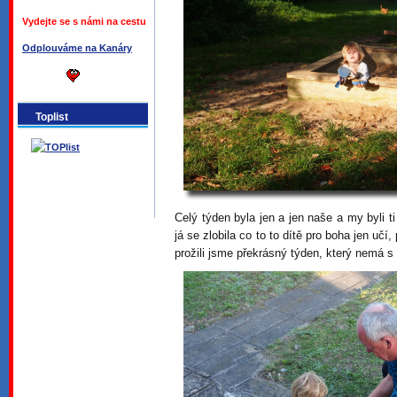
Vydejte se s námi na cestu
Odplouváme na Kanáry
Toplist
Celý týden byla jen a jen naše a my byli t
já se zlobila co to to dítě pro boha jen učí
prožili jsme překrásný týden, který nemá s