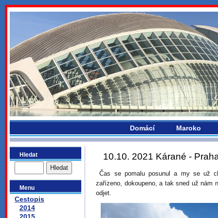
bydlikemevropou.com
Domácí
Maroko
Hledat
10.10. 2021 Kárané - Prah
Čas se pomalu posunul a my se už chy
zařízeno, dokoupeno, a tak sned už nám
Menu
odjet.
Cestopis
2014
2015