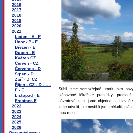
2016
2017
2018
2019
2020
2021
Leden - E - P
Únor - P - E
Březen - E
Duben - E
Květen CZ
Červen - CZ
Červenec - D
Srpen - D
Září - D, CZ
Říjen - CZ - D - L -
Stihli jsme samozřejmě utratit jako ob
F - E
plánované lékařské prohlídky, prodlouž
Listopad - E
Prosinec E
návratové, stihli jsme objednat, a hlavně 
2022
jsme odvolit, ale nestihli jsme několik pl
2023
moc mrzí.
2024
2025
2026
Opravy+úpravy