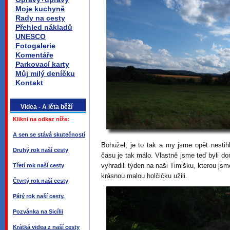
Moje kuchyně
Rady na cesty
Přehled nákladů
UNESCO
Fotogalerie
Komentáře
Parkovací karty
Můj milý deníčku
Kontakt
Videa - A léta běží
Klikni na odkaz níže:
A sen se stává skutečností
Bohužel, je to tak a my jsme opět nestihl
Druhý rok naší cesty
času je tak málo. Vlastně jsme teď byli d
vyhradili týden na naši Timišku, kterou js
Třetí rok naší cesty
krásnou malou holčičku užili.
Čtvrtý rok naší cesty
Pátý rok naší cesty.
Pozvánka na Sicílii
Krátká videa z naší cesty