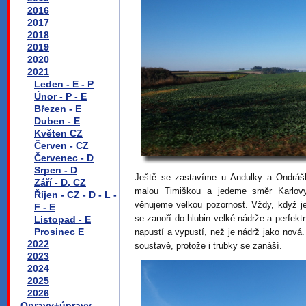
2016
2017
2018
2019
2020
2021
Leden - E - P
Únor - P - E
Březen - E
Duben - E
Květen CZ
Červen - CZ
Červenec - D
Srpen - D
Ještě se zastavíme u Andulky a Ondrášk
Září - D, CZ
malou Timiškou a jedeme směr Karlovy
Říjen - CZ - D - L -
věnujeme velkou pozornost. Vždy, když 
F - E
se zanoří do hlubin velké nádrže a perfektn
Listopad - E
Prosinec E
napustí a vypustí, než je nádrž jako nová
2022
soustavě, protože i trubky se zanáší.
2023
2024
2025
2026
Opravy+úpravy