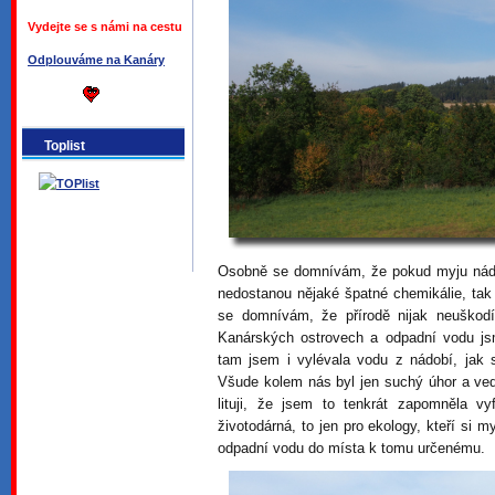
Vydejte se s námi na cestu
Odplouváme na Kanáry
Toplist
Osobně se domnívám, že pokud myju nádo
nedostanou nějaké špatné chemikálie, tak
se domnívám, že přírodě nijak neuškod
Kanárských ostrovech a odpadní vodu js
tam jsem i vylévala vodu z nádobí, jak
Všude kolem nás byl jen suchý úhor a ved
lituji, že jsem to tenkrát zapomněla v
životodárná, to jen pro ekology, kteří si 
odpadní vodu do místa k tomu určenému.