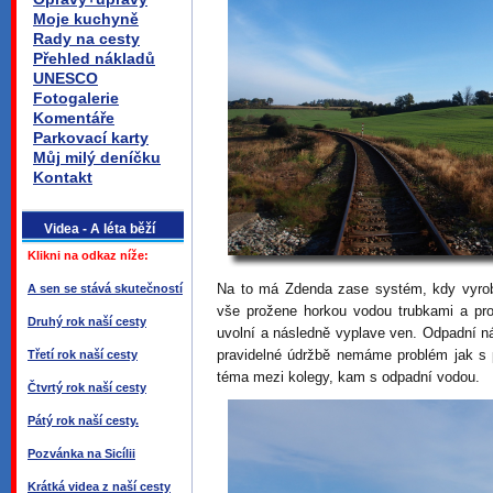
Moje kuchyně
Rady na cesty
Přehled nákladů
UNESCO
Fotogalerie
Komentáře
Parkovací karty
Můj milý deníčku
Kontakt
Videa - A léta běží
Klikni na odkaz níže:
Na to má Zdenda zase systém, kdy vyrob
A sen se stává skutečností
vše prožene horkou vodou trubkami a prop
Druhý rok naší cesty
uvolní a následně vyplave ven. Odpadní nád
pravidelné údržbě nemáme problém jak s p
Třetí rok naší cesty
téma mezi kolegy, kam s odpadní vodou.
Čtvrtý rok naší cesty
Pátý rok naší cesty.
Pozvánka na Sicílii
Krátká videa z naší cesty