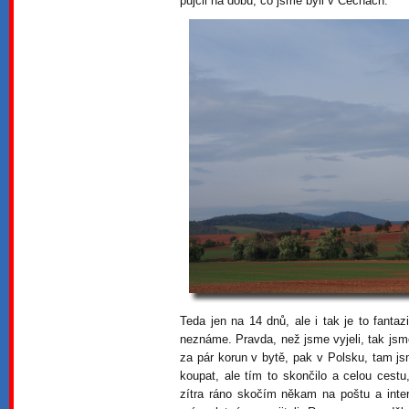
půjčil na dobu, co jsme byli v Čechách.
Teda jen na 14 dnů, ale i tak je to fantazi
neznáme. Pravda, než jsme vyjeli, tak jsme
za pár korun v bytě, pak v Polsku, tam js
koupat, ale tím to skončilo a celou cestu
zítra ráno skočím někam na poštu a inte