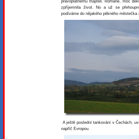
právoplatnému majiteli. Romane, moc dě
zpříjemnila život. No a už se přeho
podíváme do nějakého pěkného městečka a
A ještě poslední tankování v Čechách, uv
napříč Evropou.