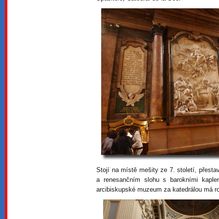
Stojí na místě mešity ze 7. století, pře
a renesančním slohu s barokními kaplem
arcibiskupské muzeum za katedrálou má roz