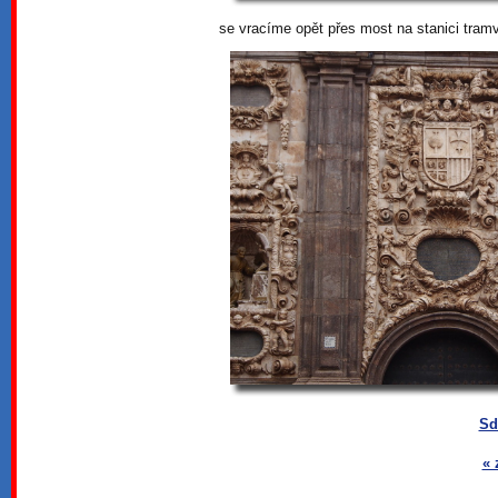
se vracíme opět přes most na stanici tram
Sd
« 