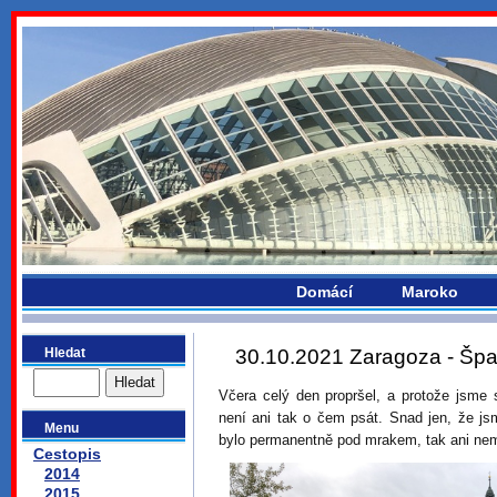
bydlikemevropou.com
Domácí
Maroko
Hledat
30.10.2021 Zaragoza - Šp
Včera celý den propršel, a protože jsme 
není ani tak o čem psát. Snad jen, že jsme
Menu
bylo permanentně pod mrakem, tak ani nemě
Cestopis
2014
2015