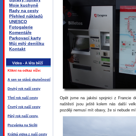
Moje kuchyně
Rady na cesty
Přehled nákladů
UNESCO
Fotogalerie
Komentáře
Parkovací karty
Můj milý deníčku
Kontakt
Videa - A léta běží
Klikni na odkaz níže:
A sen se stává skutečností
Druhý rok naší cesty
Opět jsme na jakési spojnici z Francie do
Třetí rok naší cesty
naštěstí jsou ještě kolem nás další vel
Čtvrtý rok naší cesty
později nemusí mít obavy, že si nebude mí
Pátý rok naší cesty.
Pozvánka na Sicílii
Krátká videa z naší cesty