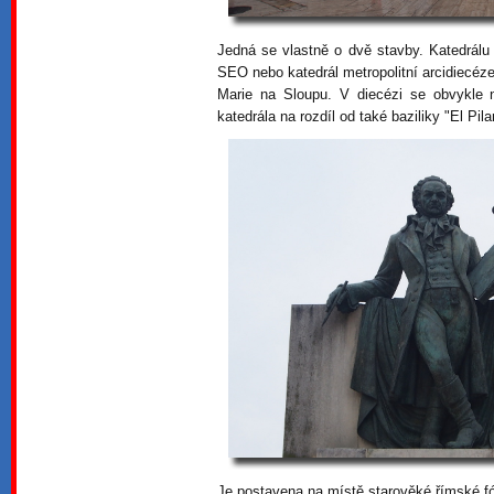
Jedná se vlastně o dvě stavby. Katedrálu
SEO nebo katedrál metropolitní arcidiecéz
Marie na Sloupu. V diecézi se obvykle 
katedrála na rozdíl od také baziliky "El Pilar
Je postavena na místě starověké římské f