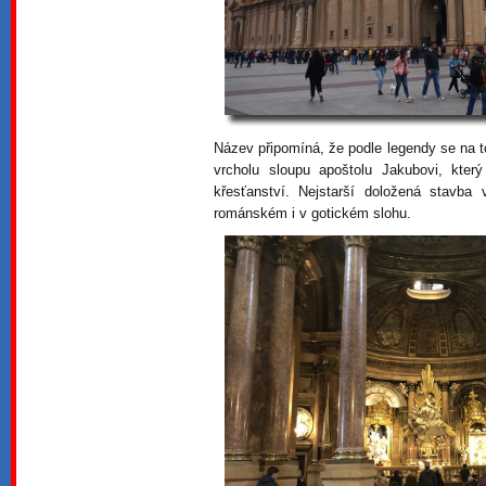
Název připomíná, že podle legendy se na t
vrcholu sloupu apoštolu Jakubovi, kter
křesťanství. Nejstarší doložená stavba 
románském i v gotickém slohu.