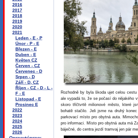
2016
2017
2018
2019
2020
2021
Leden - E - P
Únor - P - E
Březen - E
Duben - E
Květen CZ
Červen - CZ
Červenec - D
Srpen - D
Září - D, CZ
Říjen - CZ - D - L -
Rozhodně by byla škoda ujet celou cestu 
F - E
ale vypadá to, že se počasí do nějakého 
Listopad - E
Prosinec E
skoro třičtvrtě milionové město, které 
2022
bohatě stačilo. Jeli jsme na druhý kone
2023
parkovací místo pro obytná auta. Mimocho
2024
pro informaci. Místo pro obytná auta má 
2025
báječné, do centra jezdí tramvaj jen pár me
2026
Opravy+úpravy