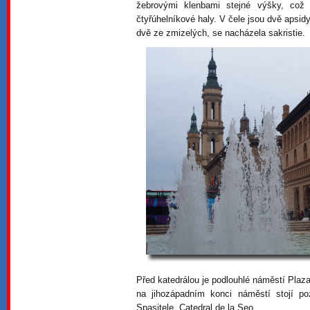
žebrovými klenbami stejné výšky, což
čtyřúhelníkové haly. V čele jsou dvě apsidy
dvě ze zmizelých, se nacházela sakristie.
Před katedrálou je podlouhlé náměstí Plaza
na jihozápadním konci náměstí stojí poz
Spasitele, Catedral de la Seo.