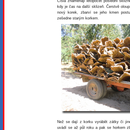
Čísla znamenají letopočet poslední sklizně
kdy je čas na další sklizeň. Čerstvě olo
nový korek, zbarví se jeho kmen post
zešedne starým korkem.
Než se dají z korku vyrábět zátky či ji
uvádí se až půl roku a pak se horkem zb