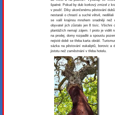
špatné. Pokud by dub korkový zmizel z kr
v poušť. Díky ukončenému pěstování dubů b
nestarali o chrastí a suché větvě, nedělal
se valil krajinou mnohem snadněji než 
obyvatel jich zůstalo jen 8 tisíc. Všichni
plantážích nemají zájem. I proto je vidě
na prodej, domy rozpadlé a spoustu pozem
nejisté době se třeba karta obrátí. Turism
sázka na pěstování eukaliptů, borovic a 
jistotu než zaměstnání v třeba hotelu.