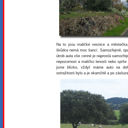
Na to jsou maličké vesnice a městečka 
škůdce nemá moc šancí. Samozřejmě, opatrn
útrob auta vše cenné je naprostá samozřej
nepozornost a maličko lenosti nebo spíše 
jsme blízko, vždyť máme auto na dohl
ostražitosti bylo a je okamžitě a po zásluz