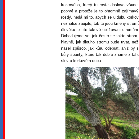
korkového, který tu roste doslova všud
poprvé a protože je to ohromně zajímav
rostlý, nedá mi to, abych se u dubu korkov
neznalce zaujalo, tak to jsou kmeny strom
člověku je líto takové ubližování stromů
Dohadujeme se, jak často se takto strom
hlavně, jak dlouho stromu bude trvat, než
našel způsob, jak kůru odebrat, aniž by s
kůry špunty, které tak dobře známe z lah
slov o korkovém dubu.