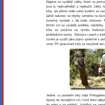
Nejprve se vyrábějí zátky, které se pomoc
jsou ty nejkvalitnější a nejdražší zátky 
kůry, ale přitom stále velmi kvalitní se r
úplně nakonec se zbytky semelou na různě
konečný výrobek z něj bude zhotoven. Ne
těchto zrn se vyrábějí podlahy, nástěnky
kůra se používá na výrobu korkových 
protihlukové normy. Dokonce i prach z kork
vzniká je využit jako pojivo společně s pot
zmar. Při zpracování kůry se nevyhodí ani 
Jediné, co poslední roky trápí Portugals
špunty do lacinějších vín, čímž klesl odby
do měst a na pobřeží. Vylidňují se vesn