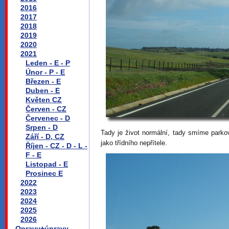
2016
2017
2018
2019
2020
2021
Leden - E - P
Únor - P - E
Březen - E
Duben - E
Květen CZ
Červen - CZ
Červenec - D
Srpen - D
Tady je život normální, tady smíme parko
Září - D, CZ
jako třídního nepřítele.
Říjen - CZ - D - L -
F - E
Listopad - E
Prosinec E
2022
2023
2024
2025
2026
Opravy+úpravy