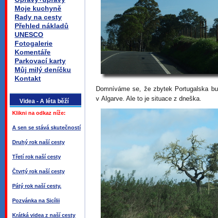
Moje kuchyně
Rady na cesty
Přehled nákladů
UNESCO
Fotogalerie
Komentáře
Parkovací karty
Můj milý deníčku
Kontakt
Domníváme se, že zbytek Portugalska bud
v Algarve. Ale to je situace z dneška.
Videa - A léta běží
Klikni na odkaz níže:
A sen se stává skutečností
Druhý rok naší cesty
Třetí rok naší cesty
Čtvrtý rok naší cesty
Pátý rok naší cesty.
Pozvánka na Sicílii
Krátká videa z naší cesty