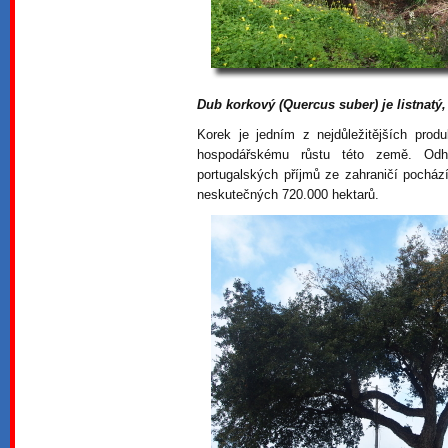
Dub korkový (Quercus suber) je listnatý,
Korek je jedním z nejdůležitějších prod
hospodářskému růstu této země. Od
portugalských příjmů ze zahraničí pocház
neskutečných 720.000 hektarů.