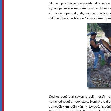
Sklizeň probíhá již po staletí jako výhr
vyžaduje velkou míru zručnosti a dobrou 
stromu oloupat tak, aby sklizeň rostlinu
„Sklízeči korku – tiradors“ si své umění př
Dodnes používají sekery s oblým ostřím a k
korku jednoduše neexistuje. Není proto div
zemědělským dělníkům v Evropě. Zručný 