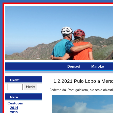
bydlikemevropou.com
Domácí
Maroko
Hledat
1.2.2021 Pulo Lobo a Merto
Jedeme dál Portugalskem, ale stále oblast
Menu
Cestopis
2014
2015