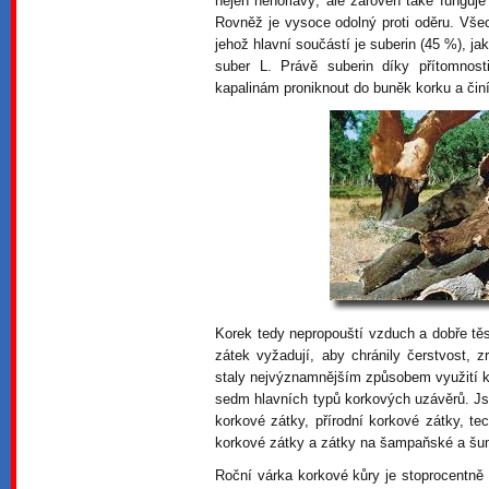
nejen nehořlavý, ale zároveň také funguje 
Rovněž je vysoce odolný proti oděru. Všech
jehož hlavní součástí je suberin (45 %), j
suber L. Právě suberin díky přítomnost
kapalinám proniknout do buněk korku a činí
Korek tedy nepropouští vzduch a dobře těsn
zátek vyžadují, aby chránily čerstvost, z
staly nejvýznamnějším způsobem využití k
sedm hlavních typů korkových uzávěrů. Js
korkové zátky, přírodní korkové zátky, te
korkové zátky a zátky na šampaňské a šu
Roční várka korkové kůry je stoprocentně