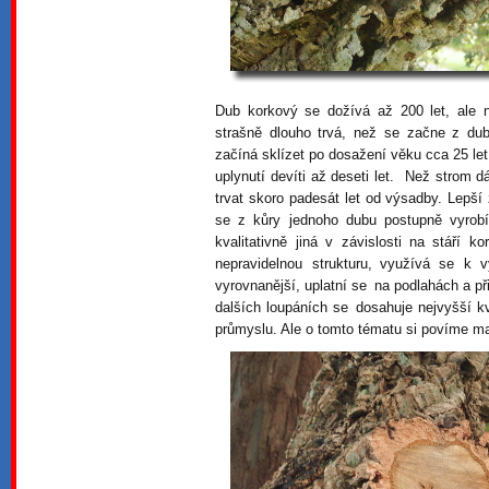
Dub korkový se dožívá až 200 let, ale n
strašně dlouho trvá, než se začne z dub
začíná sklízet po dosažení věku cca 25 le
uplynutí devíti až deseti let. Než strom d
trvat skoro padesát let od výsadby. Lepší 
se z kůry jednoho dubu postupně vyrobí
kvalitativně jiná v závislosti na stáří 
nepravidelnou strukturu, využívá se k v
vyrovnanější, uplatní se na podlahách a př
dalších loupáních se dosahuje nejvyšší k
průmyslu. Ale o tomto tématu si povíme ma