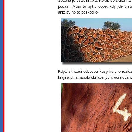
Sezona je však krátká. Korek se sklízí na 
počasí. Musí to být v době, kdy jde vrst
aniž by ho to poškodilo.
Když sklízeči odvezou kusy kůry o rozlo
krajina plná napolo obnažených, očíslova