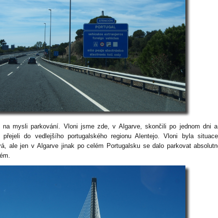
na mysli parkování. Vloni jsme zde, v Algarve, skončili po jednom dni 
 přejeli do vedlejšího portugalského regionu Alentejo. Vloni byla situac
vá, ale jen v Algarve jinak po celém Portugalsku se dalo parkovat absolut
lém.