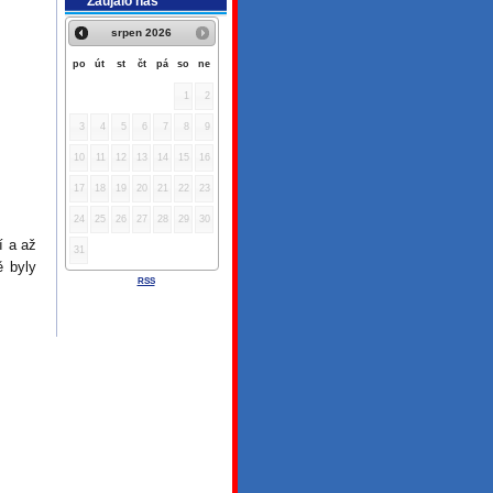
Zaujalo nás
srpen
2026
po
út
st
čt
pá
so
ne
1
2
3
4
5
6
7
8
9
10
11
12
13
14
15
16
17
18
19
20
21
22
23
24
25
26
27
28
29
30
í a až
31
ě byly
RSS