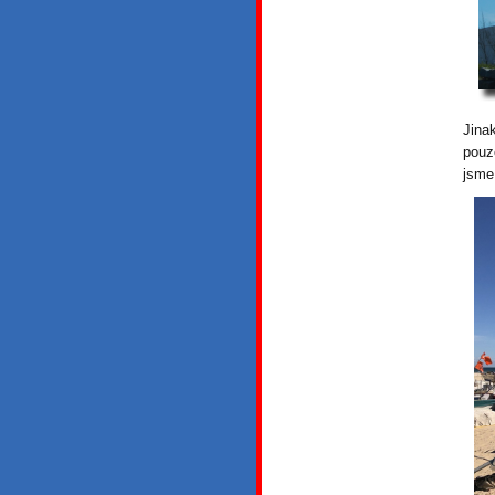
Jina
pouz
jsme