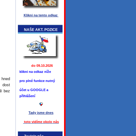
Klikni na tento odkaz
NAŠE AKT. POZICE
do 09.10.2026
klikni na odkaz níže
a hned
pro plné funkce
nutný
e dost
účet u GOOGLE a
ně bez
přihlášení
Tady jsme
dnes
toto vidíme okolo ná
s