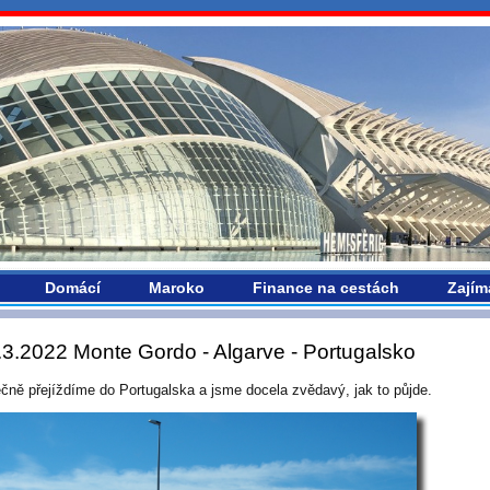
vropou.com
Domácí
Maroko
Finance na cestách
Zajím
.3.2022 Monte Gordo - Algarve - Portugalsko
čně přejíždíme do Portugalska a jsme docela zvědavý, jak to půjde.