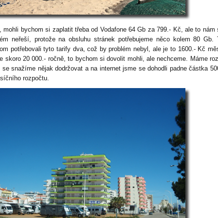
ě, mohli bychom si zaplatit třeba od Vodafone 64 Gb za 799.- Kč, ale to nám 
lém neřeší, protože na obsluhu stránek potřebujeme něco kolem 80 Gb.
om potřebovali tyto tarify dva, což by problém nebyl, ale je to 1600.- Kč mě
je skoro 20 000.- ročně, to bychom si dovolit mohli, ale nechceme. Máme ro
n se snažíme nějak dodržovat a na internet jsme se dohodli padne částka 50
síčního rozpočtu.