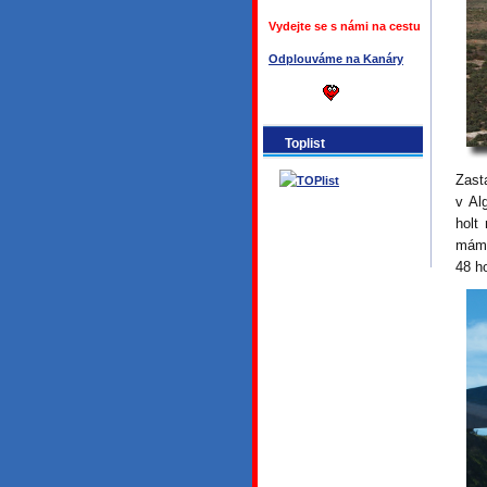
Vydejte se s námi na cestu
Odplouváme na Kanáry
Toplist
Zast
v Al
holt
máme
48 h