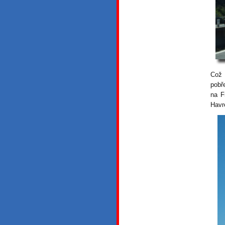
Což 
pobř
na F
Hav