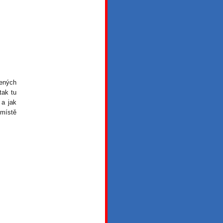
vených
tak tu
 a jak
 místě