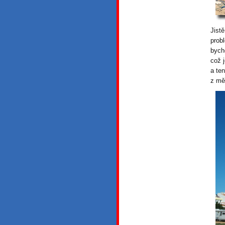
Jist
prob
bych
což 
a te
z mě