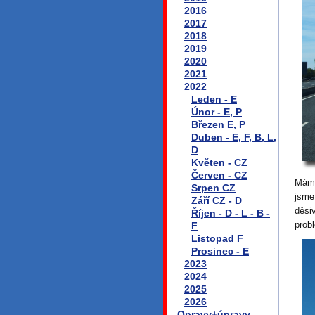
2016
2017
2018
2019
2020
2021
2022
Leden - E
Únor - E, P
Březen E, P
Duben - E, F, B, L,
D
Květen - CZ
Červen - CZ
Mám 
Srpen CZ
jsme
Září CZ - D
děsi
Říjen - D - L - B -
prob
F
Listopad F
Prosinec - E
2023
2024
2025
2026
Opravy+úpravy