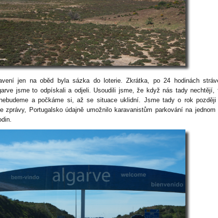
avení jen na oběd byla sázka do loterie. Zkrátka, po 24 hodinách strá
garve jsme to odpískali a odjeli. Usoudili jsme, že když nás tady nechtějí, 
 nebudeme a počkáme si, až se situace uklidní. Jsme tady o rok později
 zprávy, Portugalsko údajně umožnilo karavanistům parkování na jednom
odin.