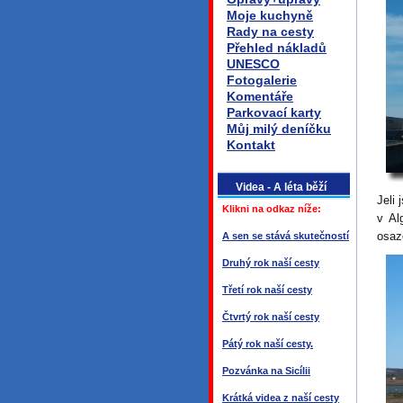
Moje kuchyně
Rady na cesty
Přehled nákladů
UNESCO
Fotogalerie
Komentáře
Parkovací karty
Můj milý deníčku
Kontakt
Videa - A léta běží
Jeli 
Klikni na odkaz níže:
v Al
osaz
A sen se stává skutečností
Druhý rok naší cesty
Třetí rok naší cesty
Čtvrtý rok naší cesty
Pátý rok naší cesty.
Pozvánka na Sicílii
Krátká videa z naší cesty