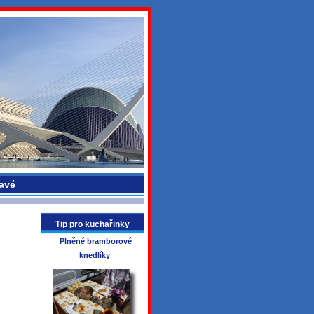
avé
Tip pro kuchařinky
Plněné bramborové
knedlíky