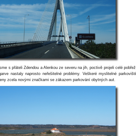
jsme s přáteli Zdendou a Alenkou ze severu na jih, poctivě projeli celé pobřež
garve nastaly naprosto neřešitelné problémy. Veškeré myslitelné parkovišt
eny zcela novými značkami se zákazem parkování obytných aut.