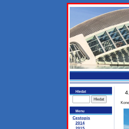
bydlikeme
Hledat
4
Kone
Menu
Cestopis
2014
2015