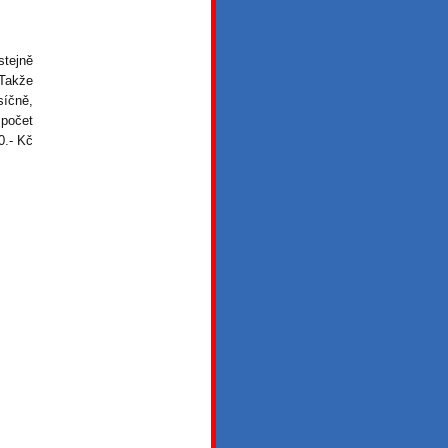
stejně
 Takže
síčně,
zpočet
0.- Kč