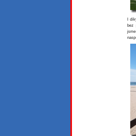
I dí
bez 
jsme
nasp